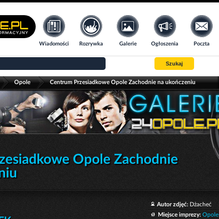
Wiadomości
Rozrywka
Galerie
Ogłoszenia
Poczta
Szukaj
>
>
Opole
Centrum Przesiadkowe Opole Zachodnie na ukończeniu
zesiadkowe Opole Zachodnie
niu
Autor zdjęć:
Dżacheć
Miejsce imprezy:
Opole