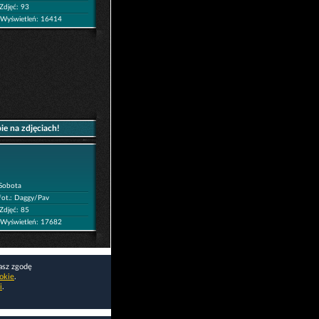
Zdjęć: 93
Wyświetleń: 16414
ie na zdjęciach!
Sobota
fot.: Daggy/Pav
Zdjęć: 85
Wyświetleń: 17682
asz zgodę
okie
.
i
.