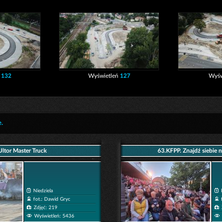
ń
132
Wyświetleń
127
Wyśw
e.
Ultor Master Truck
63.KFPP. Znajdź siebie n
Niedziela
fot.: Dawid Gryc
Zdjęć: 219
Wyświetleń: 5436