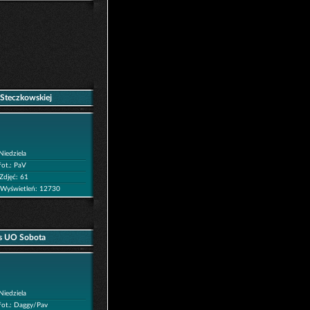
 Steczkowskiej
Niedziela
fot.: PaV
Zdjęć: 61
Wyświetleń: 12730
us UO Sobota
Niedziela
fot.: Daggy/Pav