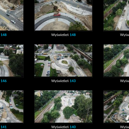
ń
148
Wyświetleń
148
Wyśw
ń
146
Wyświetleń
143
Wyśw
ń
141
Wyświetleń
140
Wyśw