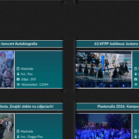
 koncert Autobiografia
63.KFPP Jubileusz Justyny
Niedziela
fot.: Pav
Zdjęć: 205
Wyświetleń: 13394
bota. Znajdź siebie na zdjęciach!
Piastonalia 2026. Kamp
Niedziela
fot.: Daggy/Pav