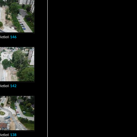
ietleń
146
ietleń
142
ietleń
138