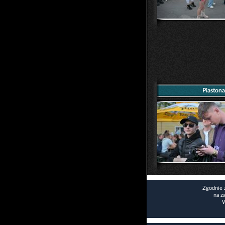
Piaston
Zgodnie 
na z
W