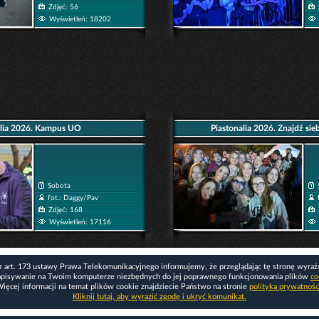
Zdjęć: 56
Wyświetleń: 18202
alia 2026. Kampus UO
Piastonalia 2026. Znajdź sieb
Sobota
fot.: Daggy/Pav
Zdjęć: 168
Wyświetleń: 17116
z art. 173 ustawy Prawa Telekomunikacyjnego informujemy, że przeglądając tę stronę wyraż
apisywanie na Twoim komputerze niezbędnych do jej poprawnego funkcjonowania plików
co
ięcej informacji na temat plików cookie znajdziecie Państwo na stronie
polityka prywatnośc
Kliknij tutaj, aby wyrazić zgodę i ukryć komunikat.