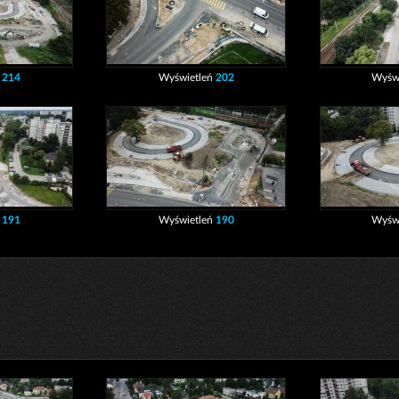
ń
214
Wyświetleń
202
Wyśw
ń
191
Wyświetleń
190
Wyśw