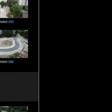
ietleń
193
ietleń
180