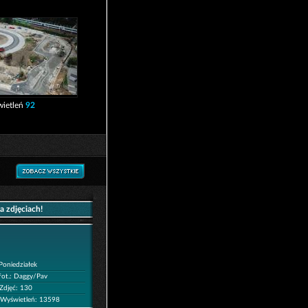
ietleń
92
a zdjęciach!
Poniedziałek
fot.: Daggy/Pav
Zdjęć: 130
Wyświetleń: 13598