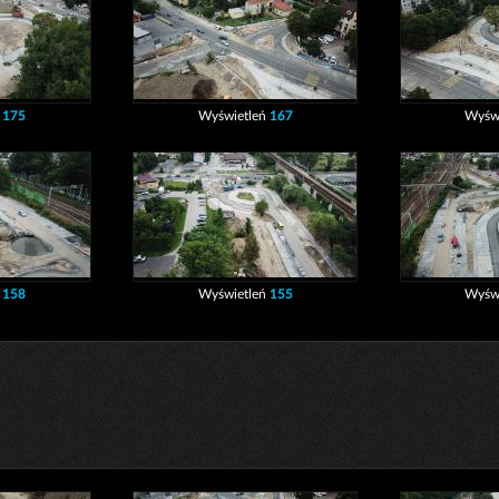
ń
175
Wyświetleń
167
Wyśw
ń
158
Wyświetleń
155
Wyśw