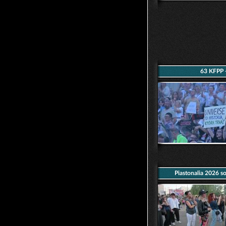
63 KFPP -
Piastonalia 2026 so