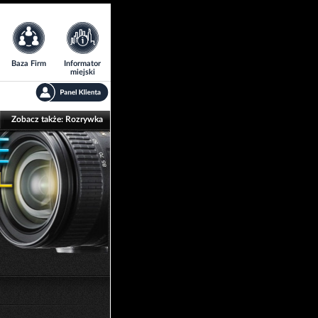
Baza Firm
Informator
miejski
Zobacz także:
Rozrywka