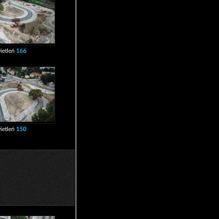
ietleń
166
ietleń
150