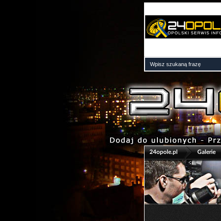
>
24opole.pl
Galerie