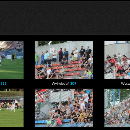
ń
315
Wyświetleń
309
Wyśw