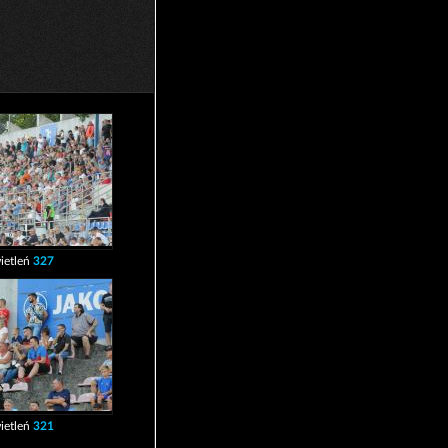
ietleń
327
ietleń
321