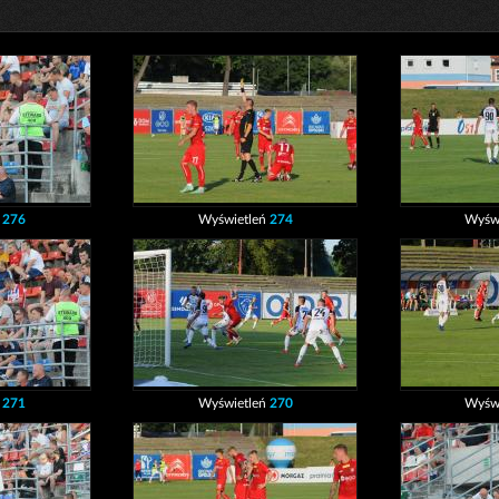
ń
276
Wyświetleń
274
Wyśw
ń
271
Wyświetleń
270
Wyśw