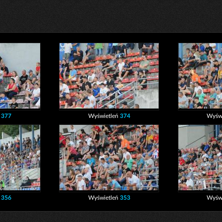
ń
377
Wyświetleń
374
Wyśw
ń
356
Wyświetleń
353
Wyśw