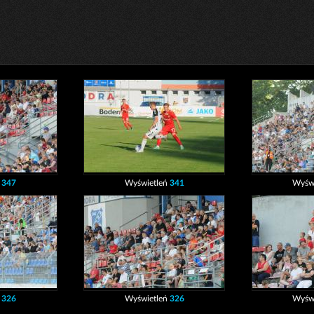
ń
347
Wyświetleń
341
Wyśw
ń
326
Wyświetleń
326
Wyśw