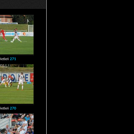
ietleń
271
ietleń
270