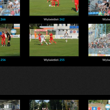
ń
266
Wyświetleń
262
Wyśw
ń
256
Wyświetleń
255
Wyśw