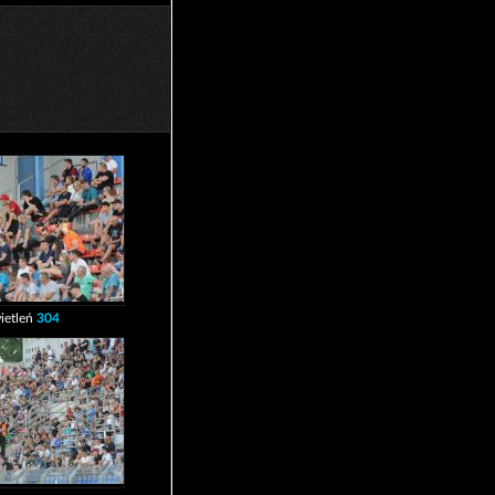
ietleń
304