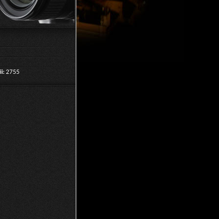
i:
2755