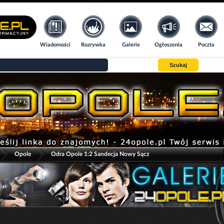
Wiadomości
Rozrywka
Galerie
Ogłoszenia
Poczta
Szukaj
>
>
Opole
Odra Opole 1:2 Sandecja Nowy Sącz