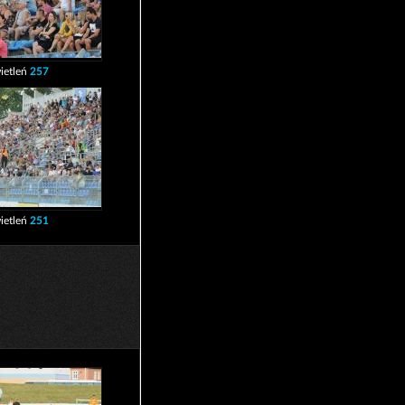
ietleń
257
ietleń
251