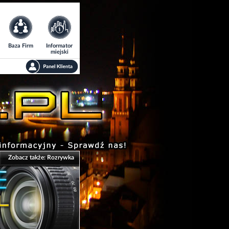
Baza Firm
Informator
miejski
Zobacz także:
Rozrywka