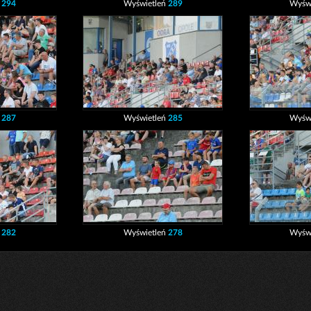
ń
294
Wyświetleń
289
Wyśw
ń
287
Wyświetleń
285
Wyśw
ń
282
Wyświetleń
278
Wyśw