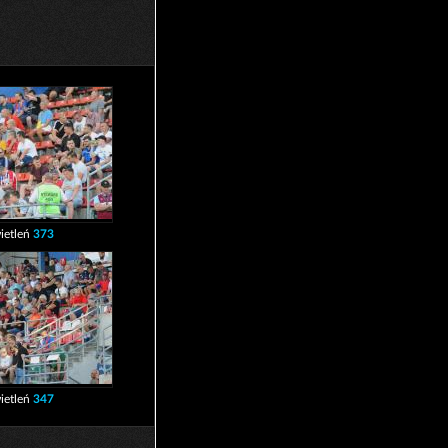
ietleń
373
ietleń
347