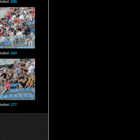
ietleń
288
ietleń
284
ietleń
277