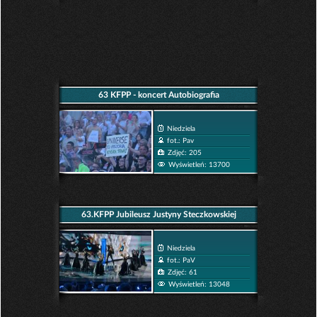
63 KFPP - koncert Autobiografia
Niedziela
fot.: Pav
Zdjęć: 205
Wyświetleń: 13700
63.KFPP Jubileusz Justyny Steczkowskiej
Niedziela
fot.: PaV
Zdjęć: 61
Wyświetleń: 13048