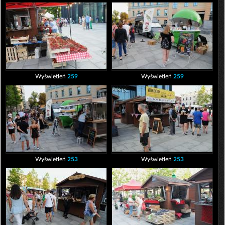
Wyświetleń
259
Wyświetleń
259
Wyświetleń
253
Wyświetleń
253