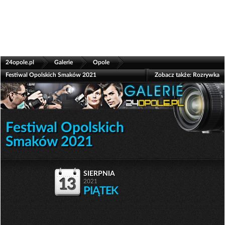
>
>
>
24opole.pl
Galerie
Opole
Festiwal Opolskich Smaków 2021
Zobacz także:
Rozrywka
Festiwal Opolskich
Smaków 2021
sierpnia
13
2021
PIĄTEK