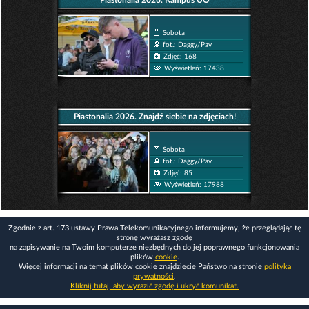
Piastonalia 2026. Kampus UO
Sobota
fot.: Daggy/Pav
Zdjęć: 168
Wyświetleń: 17438
Piastonalia 2026. Znajdź siebie na zdjęciach!
Sobota
fot.: Daggy/Pav
Zdjęć: 85
Wyświetleń: 17988
Zgodnie z art. 173 ustawy Prawa Telekomunikacyjnego informujemy, że przeglądając tę
stronę wyrażasz zgodę
na zapisywanie na Twoim komputerze niezbędnych do jej poprawnego funkcjonowania
plików
cookie
.
Więcej informacji na temat plików cookie znajdziecie Państwo na stronie
polityka
prywatności
.
Kliknij tutaj, aby wyrazić zgodę i ukryć komunikat.