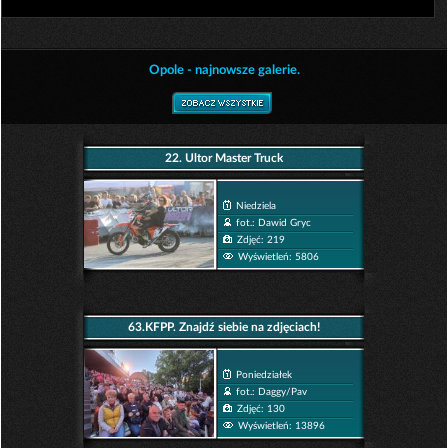
Opole - najnowsze galerie.
22. Ultor Master Truck
Niedziela
fot.: Dawid Gryc
Zdjęć: 219
Wyświetleń: 5806
63.KFPP. Znajdź siebie na zdjęciach!
Poniedziałek
fot.: Daggy/Pav
Zdjęć: 130
Wyświetleń: 13896