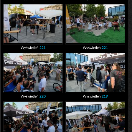
Wyświetleń
221
Wyświetleń
221
Wyświetleń
220
Wyświetleń
219