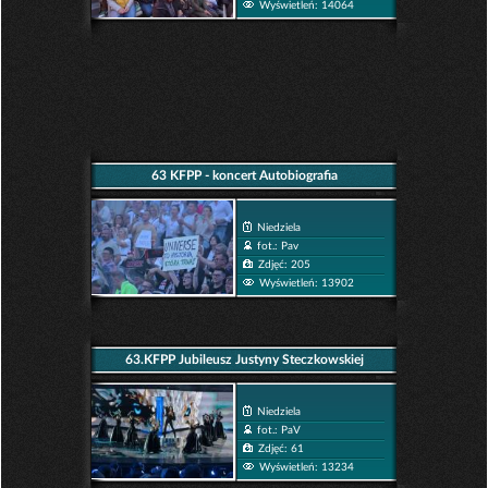
Wyświetleń: 14064
63 KFPP - koncert Autobiografia
Niedziela
fot.: Pav
Zdjęć: 205
Wyświetleń: 13902
63.KFPP Jubileusz Justyny Steczkowskiej
Niedziela
fot.: PaV
Zdjęć: 61
Wyświetleń: 13234