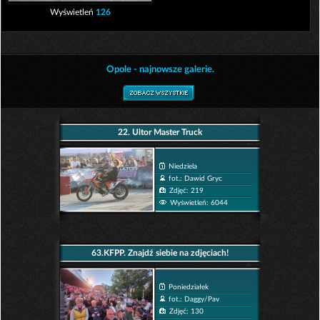
Wyświetleń
126
Opole - najnowsze galerie.
22. Ultor Master Truck
Niedziela
fot.: Dawid Gryc
Zdjęć: 219
Wyświetleń: 6044
63.KFPP. Znajdź siebie na zdjęciach!
Poniedziałek
fot.: Daggy/Pav
Zdjęć: 130