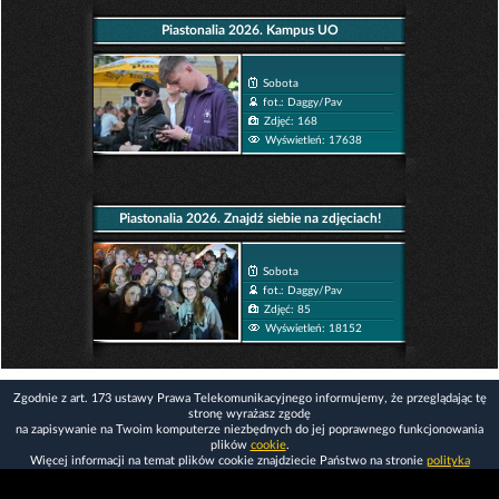
Piastonalia 2026. Kampus UO
Sobota
fot.: Daggy/Pav
Zdjęć: 168
Wyświetleń: 17638
Piastonalia 2026. Znajdź siebie na zdjęciach!
Sobota
fot.: Daggy/Pav
Zdjęć: 85
Wyświetleń: 18152
Zgodnie z art. 173 ustawy Prawa Telekomunikacyjnego informujemy, że przeglądając tę
stronę wyrażasz zgodę
na zapisywanie na Twoim komputerze niezbędnych do jej poprawnego funkcjonowania
plików
cookie
.
Więcej informacji na temat plików cookie znajdziecie Państwo na stronie
polityka
prywatności
.
Kliknij tutaj, aby wyrazić zgodę i ukryć komunikat.