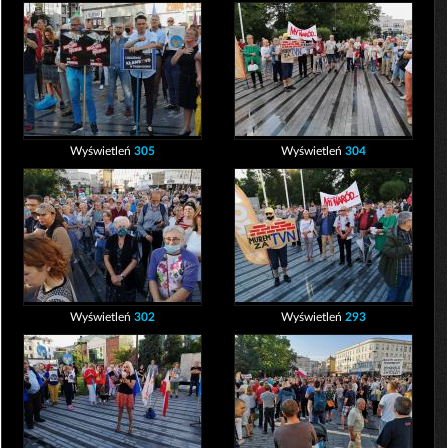
Wyświetleń
305
Wyświetleń
304
Wyświetleń
302
Wyświetleń
293