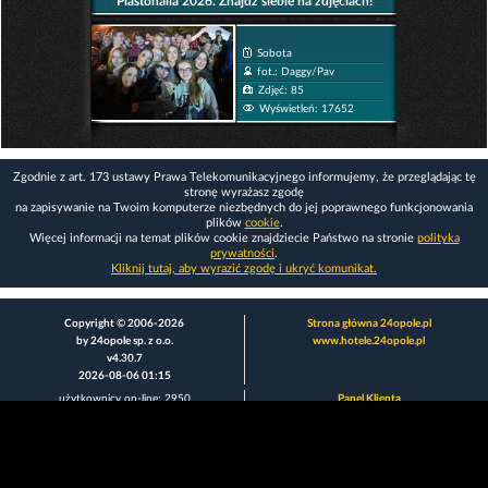
Piastonalia 2026. Znajdź siebie na zdjęciach!
Sobota
fot.: Daggy/Pav
Zdjęć: 85
Wyświetleń: 17652
Zgodnie z art. 173 ustawy Prawa Telekomunikacyjnego informujemy, że przeglądając tę
stronę wyrażasz zgodę
na zapisywanie na Twoim komputerze niezbędnych do jej poprawnego funkcjonowania
plików
cookie
.
Więcej informacji na temat plików cookie znajdziecie Państwo na stronie
polityka
prywatności
.
Kliknij tutaj, aby wyrazić zgodę i ukryć komunikat.
Copyright © 2006-2026
Strona główna 24opole.pl
by 24opole sp. z o.o.
www.hotele.24opole.pl
v4.30.7
2026-08-06 01:15
użytkownicy on-line: 2950
Panel Klienta
rekord on-line: 129224
Oferta Reklamowa
wyświetleń: 1673050903
Kontakt z redakcją
Polityka prywatności