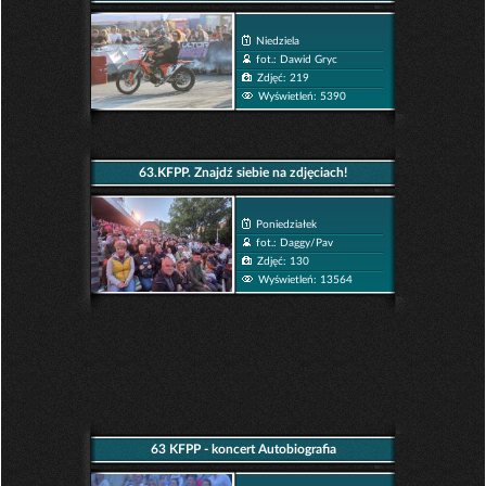
Niedziela
fot.: Dawid Gryc
Zdjęć: 219
Wyświetleń: 5390
63.KFPP. Znajdź siebie na zdjęciach!
Poniedziałek
fot.: Daggy/Pav
Zdjęć: 130
Wyświetleń: 13564
63 KFPP - koncert Autobiografia