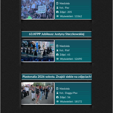
Niedziela
fot.: Pav
Zdjęć: 205
Wyświetleń: 13362
63.KFPP Jubileusz Justyny Steczkowskiej
Niedziela
fot.: PaV
Zdjęć: 61
Wyświetleń: 12690
Piastonalia 2026 sobota. Znajdź siebie na zdjęciach!
Niedziela
fot.: Daggy/Pav
Zdjęć: 56
Wyświetleń: 18172