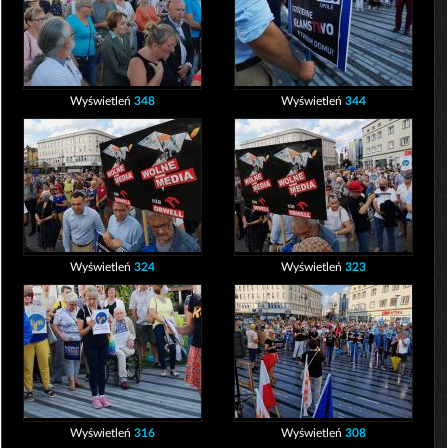
Wyświetleń
348
Wyświetleń
344
Wyświetleń
324
Wyświetleń
323
Wyświetleń
316
Wyświetleń
308