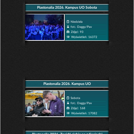
Piastonalia 2026. Kampus UO Sobota
Niedziela
fot.: Daggy/Pav
Zdjęć: 93
Wyświetleń: 16372
Piastonalia 2026. Kampus UO
Sobota
fot.: Daggy/Pav
Zdjęć: 168
Wyświetleń: 17082