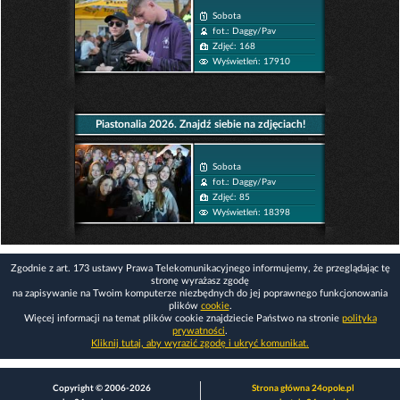
Sobota
fot.: Daggy/Pav
Zdjęć: 168
Wyświetleń: 17910
Piastonalia 2026. Znajdź siebie na zdjęciach!
Sobota
fot.: Daggy/Pav
Zdjęć: 85
Wyświetleń: 18398
Zgodnie z art. 173 ustawy Prawa Telekomunikacyjnego informujemy, że przeglądając tę
stronę wyrażasz zgodę
na zapisywanie na Twoim komputerze niezbędnych do jej poprawnego funkcjonowania
plików
cookie
.
Więcej informacji na temat plików cookie znajdziecie Państwo na stronie
polityka
prywatności
.
Kliknij tutaj, aby wyrazić zgodę i ukryć komunikat.
Copyright © 2006-2026
Strona główna 24opole.pl