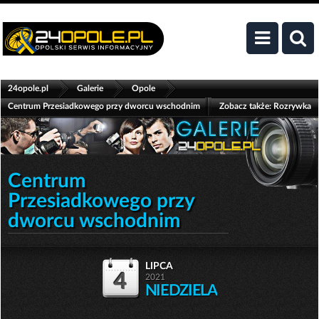
>
>
>
24opole.pl
Galerie
Opole
Centrum Przesiadkowego przy dworcu wschodnim
Zobacz także:
Rozrywka
Centrum
Przesiadkowego przy
dworcu wschodnim
lipca
4
2021
NIEDZIELA