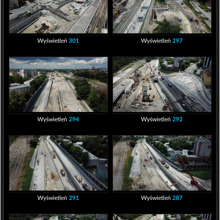
Wyświetleń
301
Wyświetleń
297
Wyświetleń
294
Wyświetleń
292
Wyświetleń
291
Wyświetleń
287