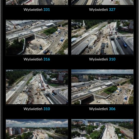
Wyświetleń
331
Wyświetleń
327
Wyświetleń
316
Wyświetleń
310
Wyświetleń
310
Wyświetleń
306