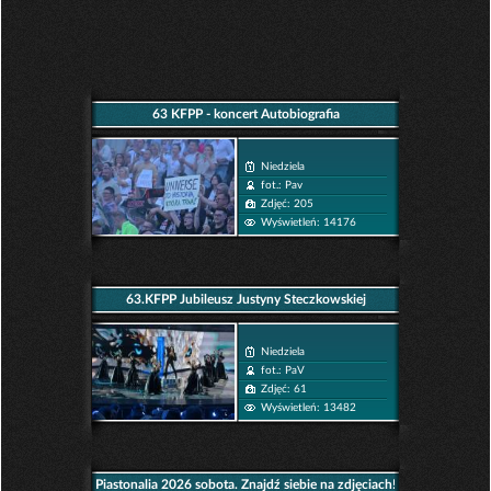
63 KFPP - koncert Autobiografia
Niedziela
fot.: Pav
Zdjęć: 205
Wyświetleń: 14176
63.KFPP Jubileusz Justyny Steczkowskiej
Niedziela
fot.: PaV
Zdjęć: 61
Wyświetleń: 13482
Piastonalia 2026 sobota. Znajdź siebie na zdjęciach!