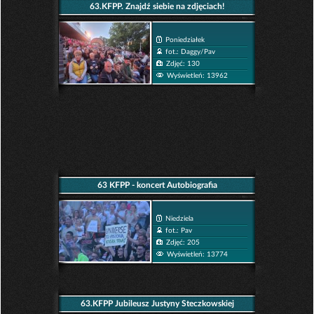
63.KFPP. Znajdź siebie na zdjęciach!
Poniedziałek
fot.: Daggy/Pav
Zdjęć: 130
Wyświetleń: 13962
63 KFPP - koncert Autobiografia
Niedziela
fot.: Pav
Zdjęć: 205
Wyświetleń: 13774
63.KFPP Jubileusz Justyny Steczkowskiej