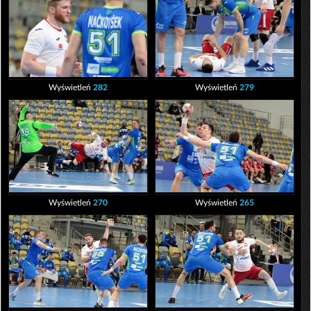
Wyświetleń
282
Wyświetleń
279
Wyświetleń
270
Wyświetleń
265