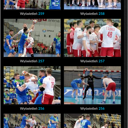
Wyświetleń
259
Wyświetleń
258
Wyświetleń
257
Wyświetleń
257
Wyświetleń
256
Wyświetleń
256