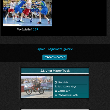
Wyświetleń
159
Opole - najnowsze galerie.
22. Ultor Master Truck
Niedziela
fot.: Dawid Gryc
Zdjęć: 219
Wyświetleń: 5908