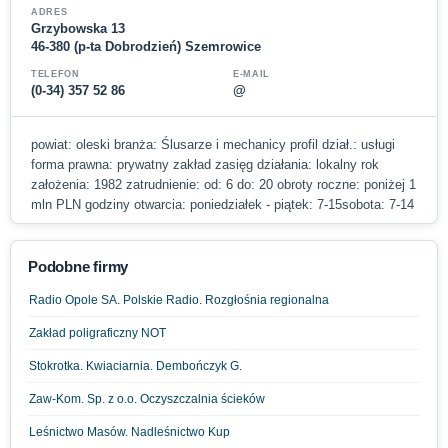
ADRES
Grzybowska 13
46-380 (p-ta Dobrodzień) Szemrowice
TELEFON
E-MAIL
(0-34) 357 52 86
@
powiat: oleski branża: Ślusarze i mechanicy profil dział.: usługi
forma prawna: prywatny zakład zasięg działania: lokalny rok
założenia: 1982 zatrudnienie: od: 6 do: 20 obroty roczne: poniżej 1
mln PLN godziny otwarcia: poniedziałek - piątek: 7-15sobota: 7-14
Podobne firmy
Radio Opole SA. Polskie Radio. Rozgłośnia regionalna
Zakład poligraficzny NOT
Stokrotka. Kwiaciarnia. Dembończyk G.
Zaw-Kom. Sp. z o.o. Oczyszczalnia ścieków
Leśnictwo Masów. Nadleśnictwo Kup