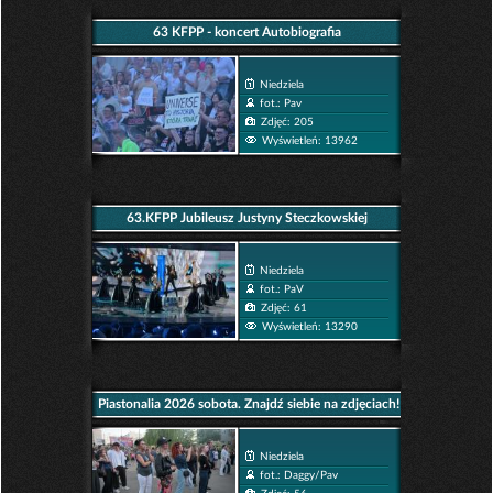
63 KFPP - koncert Autobiografia
Niedziela
fot.: Pav
Zdjęć: 205
Wyświetleń: 13962
63.KFPP Jubileusz Justyny Steczkowskiej
Niedziela
fot.: PaV
Zdjęć: 61
Wyświetleń: 13290
Piastonalia 2026 sobota. Znajdź siebie na zdjęciach!
Niedziela
fot.: Daggy/Pav