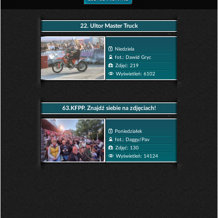
22. Ultor Master Truck
Niedziela
fot.: Dawid Gryc
Zdjęć: 219
Wyświetleń: 6102
63.KFPP. Znajdź siebie na zdjęciach!
Poniedziałek
fot.: Daggy/Pav
Zdjęć: 130
Wyświetleń: 14124