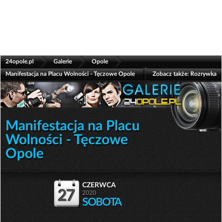
>
>
>
24opole.pl
Galerie
Opole
Manifestacja na Placu Wolności - Tęczowe Opole
Zobacz także:
Rozrywka
Manifestacja na Placu
Wolności - Tęczowe
Opole
czerwca
27
2020
SOBOTA