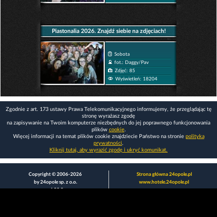
Piastonalia 2026. Znajdź siebie na zdjęciach!
Sobota
fot.: Daggy/Pav
Zdjęć: 85
Wyświetleń: 18204
Zgodnie z art. 173 ustawy Prawa Telekomunikacyjnego informujemy, że przeglądając tę
stronę wyrażasz zgodę
na zapisywanie na Twoim komputerze niezbędnych do jej poprawnego funkcjonowania
plików
cookie
.
Więcej informacji na temat plików cookie znajdziecie Państwo na stronie
polityka
prywatności
.
Kliknij tutaj, aby wyrazić zgodę i ukryć komunikat.
Copyright © 2006-2026
Strona główna 24opole.pl
by 24opole sp. z o.o.
www.hotele.24opole.pl
v4.30.9
2026-08-08 16:47
użytkownicy on-line: 3087
Panel Klienta
rekord on-line: 129224
Oferta Reklamowa