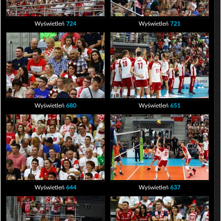
Wyświetleń
724
Wyświetleń
721
Wyświetleń
680
Wyświetleń
651
Wyświetleń
644
Wyświetleń
637