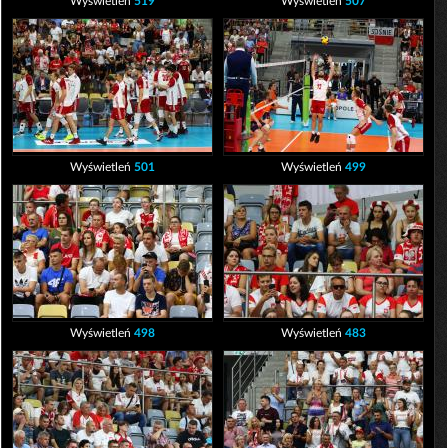
Wyświetleń
519
Wyświetleń
507
Wyświetleń
501
Wyświetleń
499
Wyświetleń
498
Wyświetleń
483