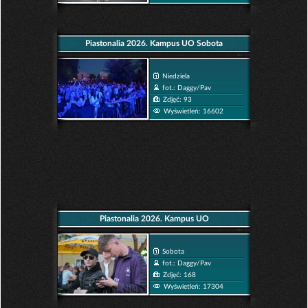
Piastonalia 2026. Kampus UO Sobota
Niedziela
fot.: Daggy/Pav
Zdjęć: 93
Wyświetleń: 16602
Piastonalia 2026. Kampus UO
Sobota
fot.: Daggy/Pav
Zdjęć: 168
Wyświetleń: 17304