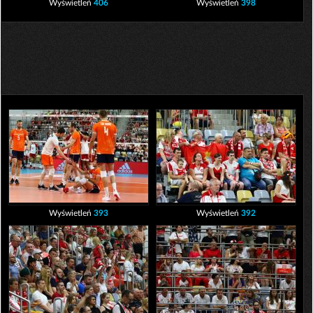
Wyświetleń
406
Wyświetleń
398
Wyświetleń
393
Wyświetleń
392