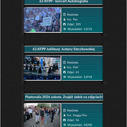
63 KFPP - koncert Autobiografia
Niedziela
fot.: Pav
Zdjęć: 205
Wyświetleń: 13576
63.KFPP Jubileusz Justyny Steczkowskiej
Niedziela
fot.: PaV
Zdjęć: 61
Wyświetleń: 12918
Piastonalia 2026 sobota. Znajdź siebie na zdjęciach!
Niedziela
fot.: Daggy/Pav
Zdjęć: 56
Wyświetleń: 18390