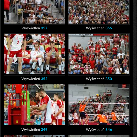
Wyświetleń
357
Wyświetleń
356
Wyświetleń
352
Wyświetleń
350
Wyświetleń
349
Wyświetleń
346