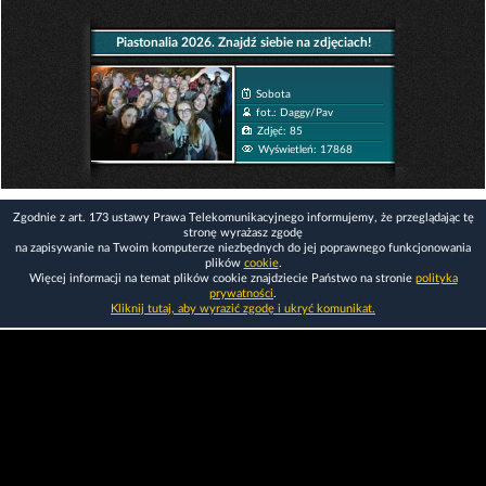
Piastonalia 2026. Znajdź siebie na zdjęciach!
Sobota
fot.: Daggy/Pav
Zdjęć: 85
Wyświetleń: 17868
Zgodnie z art. 173 ustawy Prawa Telekomunikacyjnego informujemy, że przeglądając tę
stronę wyrażasz zgodę
na zapisywanie na Twoim komputerze niezbędnych do jej poprawnego funkcjonowania
plików
cookie
.
Więcej informacji na temat plików cookie znajdziecie Państwo na stronie
polityka
prywatności
.
Kliknij tutaj, aby wyrazić zgodę i ukryć komunikat.
Copyright © 2006-2026
Strona główna 24opole.pl
by 24opole sp. z o.o.
www.hotele.24opole.pl
v4.30.7
2026-08-06 01:15
użytkownicy on-line: 4600
Panel Klienta
rekord on-line: 129224
Oferta Reklamowa
wyświetleń: 1673490285
Kontakt z redakcją