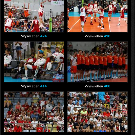
Wyświetleń
424
Wyświetleń
418
Wyświetleń
414
Wyświetleń
408