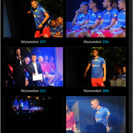
Wyświetleń
347
Wyświetleń
336
Wyświetleń
311
Wyświetleń
308