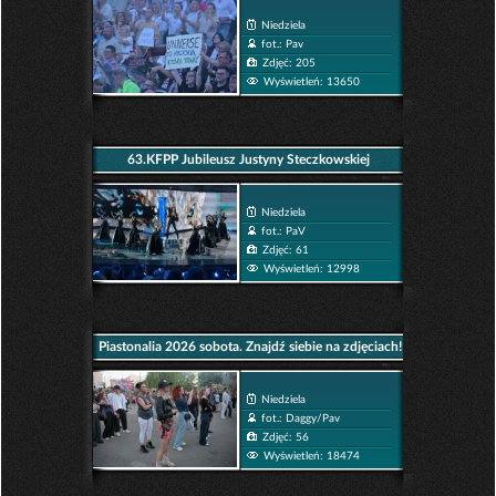
Niedziela
fot.: Pav
Zdjęć: 205
Wyświetleń: 13650
63.KFPP Jubileusz Justyny Steczkowskiej
Niedziela
fot.: PaV
Zdjęć: 61
Wyświetleń: 12998
Piastonalia 2026 sobota. Znajdź siebie na zdjęciach!
Niedziela
fot.: Daggy/Pav
Zdjęć: 56
Wyświetleń: 18474