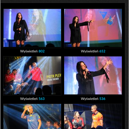
Wyświetleń
802
Wyświetleń
652
Wyświetleń
563
Wyświetleń
536