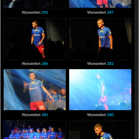
Wyświetleń
292
Wyświetleń
287
Wyświetleń
286
Wyświetleń
282
Wyświetleń
281
Wyświetleń
280