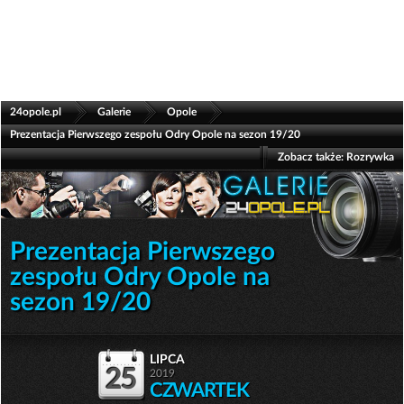
>
>
>
24opole.pl
Galerie
Opole
Prezentacja Pierwszego zespołu Odry Opole na sezon 19/20
Zobacz także:
Rozrywka
Prezentacja Pierwszego
zespołu Odry Opole na
sezon 19/20
lipca
25
2019
CZWARTEK