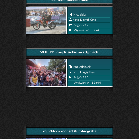
Niedziela
fot.: Dawid Gryc
Zdjęć: 219
Wyświetleń: 5754
63.KFPP. Znajdź siebie na zdjęciach!
Poniedziałek
fot.: Daggy/Pav
Zdjęć: 130
Wyświetleń: 13844
63 KFPP - koncert Autobiografia