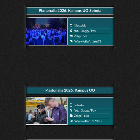
Piastonalia 2026. Kampus UO Sobota
Niedziela
fot.: Daggy/Pav
Zdjęć: 93
Wyświetleń: 16678
Piastonalia 2026. Kampus UO
Sobota
fot.: Daggy/Pav
Zdjęć: 168
Wyświetleń: 17380