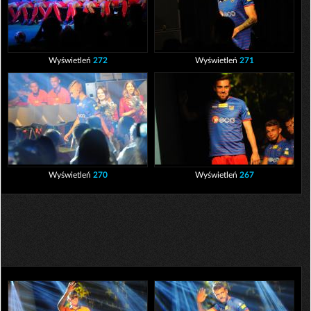
Wyświetleń
272
Wyświetleń
271
Wyświetleń
270
Wyświetleń
267