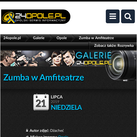
>
>
>
24opole.pl
Galerie
Opole
Zumba w Amfiteatrze
Zobacz także:
Rozrywka
Zumba w Amfiteatrze
lipca
21
2019
NIEDZIELA
Autor zdjęć:
Dżacheć