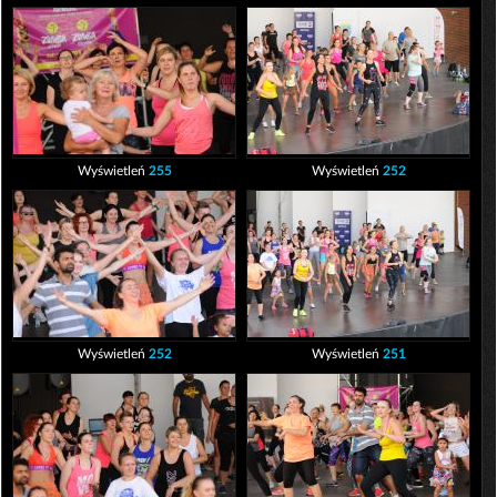
Wyświetleń
255
Wyświetleń
252
Wyświetleń
252
Wyświetleń
251