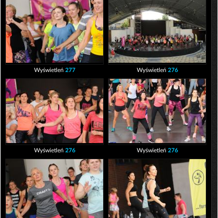
Wyświetleń
277
Wyświetleń
276
Wyświetleń
276
Wyświetleń
276