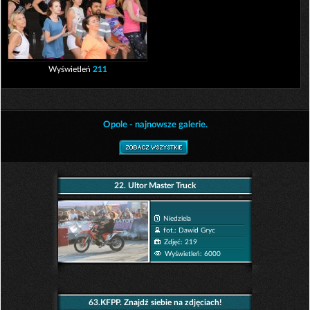
Wyświetleń
211
Opole - najnowsze galerie.
22. Ultor Master Truck
Niedziela
fot.: Dawid Gryc
Zdjęć: 219
Wyświetleń: 6000
63.KFPP. Znajdź siebie na zdjęciach!