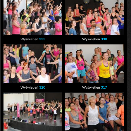
Wyświetleń
333
Wyświetleń
330
Wyświetleń
320
Wyświetleń
317