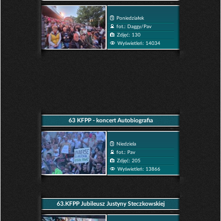
Poniedziałek
fot.: Daggy/Pav
Zdjęć: 130
Wyświetleń: 14034
63 KFPP - koncert Autobiografia
Niedziela
fot.: Pav
Zdjęć: 205
Wyświetleń: 13866
63.KFPP Jubileusz Justyny Steczkowskiej