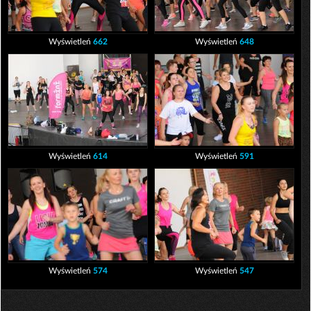
Wyświetleń
662
Wyświetleń
648
Wyświetleń
614
Wyświetleń
591
Wyświetleń
574
Wyświetleń
547