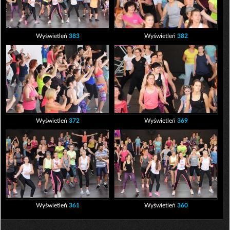
Wyświetleń
383
Wyświetleń
382
Wyświetleń
372
Wyświetleń
369
Wyświetleń
361
Wyświetleń
360