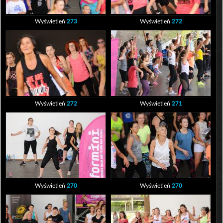
Wyświetleń
273
Wyświetleń
272
Wyświetleń
272
Wyświetleń
271
Wyświetleń
270
Wyświetleń
270