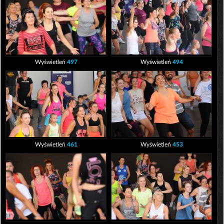
Wyświetleń
497
Wyświetleń
494
Wyświetleń
461
Wyświetleń
453