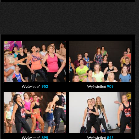
Wyświetleń
952
Wyświetleń
909
Wyświetleń
895
Wyświetleń
845