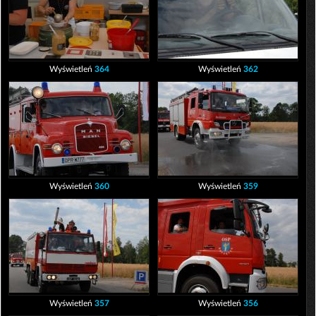
Wyświetleń
364
Wyświetleń
362
Wyświetleń
360
Wyświetleń
359
Wyświetleń
357
Wyświetleń
356