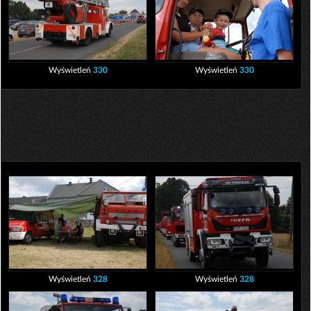
Wyświetleń
330
Wyświetleń
330
Wyświetleń
328
Wyświetleń
328