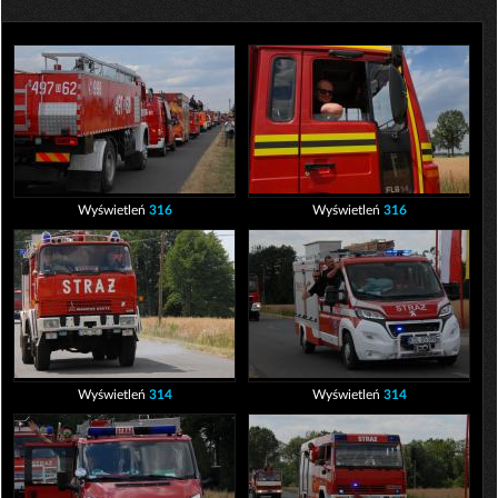
Wyświetleń
316
Wyświetleń
316
Wyświetleń
314
Wyświetleń
314