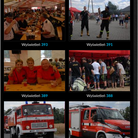
Wyświetleń
393
Wyświetleń
391
Wyświetleń
389
Wyświetleń
388