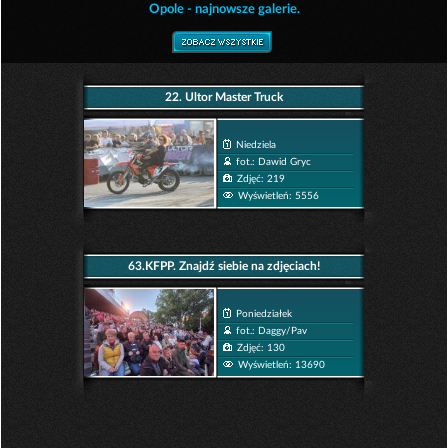
Opole - najnowsze galerie.
22. Ultor Master Truck
Niedziela
fot.: Dawid Gryc
Zdjęć: 219
Wyświetleń: 5556
63.KFPP. Znajdź siebie na zdjęciach!
Poniedziałek
fot.: Daggy/Pav
Zdjęć: 130
Wyświetleń: 13690