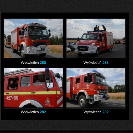
Wyświetleń
288
Wyświetleń
286
Wyświetleń
282
Wyświetleń
239