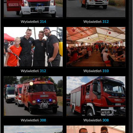
Wyświetleń
314
Wyświetleń
312
Wyświetleń
312
Wyświetleń
310
Wyświetleń
308
Wyświetleń
308