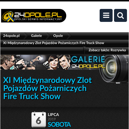
>
>
>
24opole.pl
Galerie
Opole
XI Międzynarodowy Zlot Pojazdów Pożarniczych Fire Truck Show
Zobacz także:
Rozrywka
XI Międzynarodowy Zlot
Pojazdów Pożarniczych
Fire Truck Show
lipca
6
2019
SOBOTA