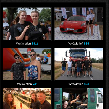
Wyświetleń
1816
Wyświetleń
986
Wyświetleń
931
Wyświetleń
823