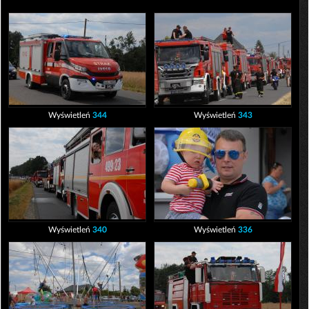
Wyświetleń
344
Wyświetleń
343
Wyświetleń
340
Wyświetleń
336