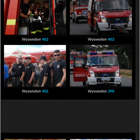
Wyświetleń
402
Wyświetleń
402
Wyświetleń
402
Wyświetleń
398