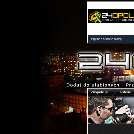
>
24opole.pl
Galerie