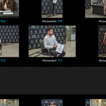
ń
763
Wyświetleń
739
Wyśw
ń
712
Wyświetleń
711
Wyśw