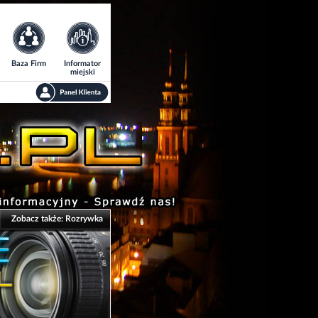
Baza Firm
Informator
miejski
Zobacz także:
Rozrywka