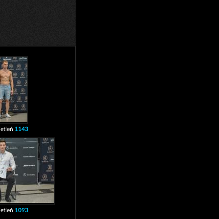
etleń
1143
etleń
1093