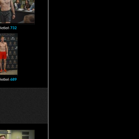
ietleń
732
ietleń
689