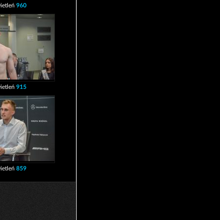
ietleń
960
ietleń
915
ietleń
859