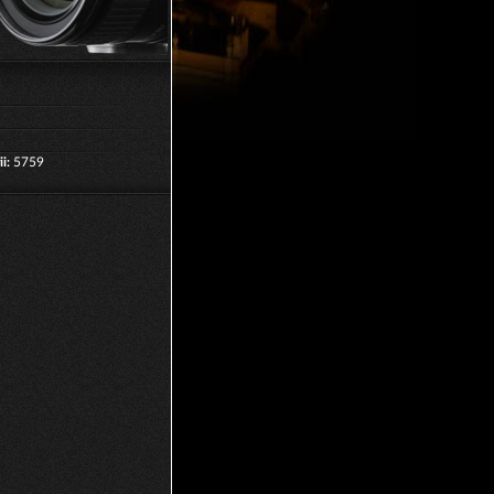
i:
5759