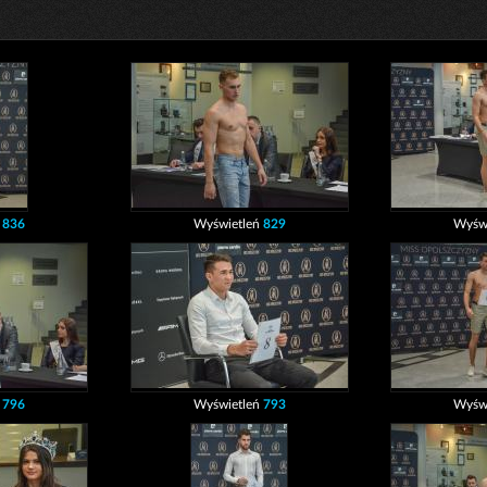
ń
836
Wyświetleń
829
Wyśw
ń
796
Wyświetleń
793
Wyśw