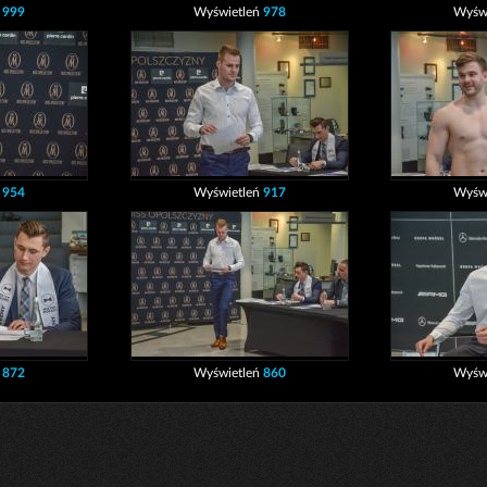
ń
999
Wyświetleń
978
Wyśw
ń
954
Wyświetleń
917
Wyśw
ń
872
Wyświetleń
860
Wyśw