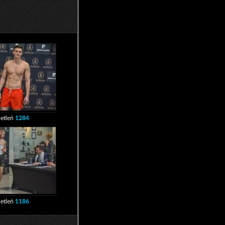
etleń
1284
etleń
1186