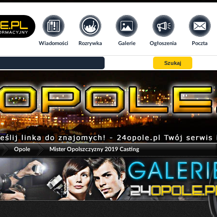
Wiadomości
Rozrywka
Galerie
Ogłoszenia
Poczta
Szukaj
>
>
Opole
Mister Opolszczyzny 2019 Casting