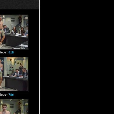
ietleń
818
ietleń
786