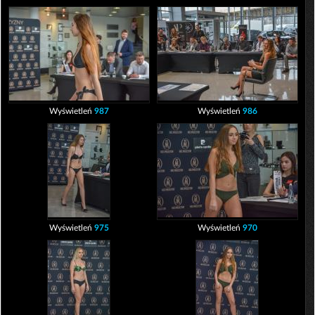
Wyświetleń
987
Wyświetleń
986
Wyświetleń
975
Wyświetleń
970