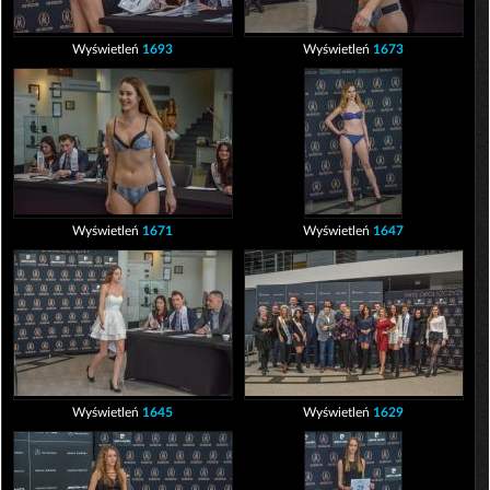
Wyświetleń
1693
Wyświetleń
1673
Wyświetleń
1671
Wyświetleń
1647
Wyświetleń
1645
Wyświetleń
1629