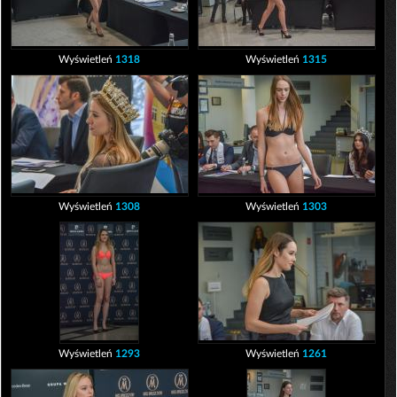
Wyświetleń
1318
Wyświetleń
1315
Wyświetleń
1308
Wyświetleń
1303
Wyświetleń
1293
Wyświetleń
1261