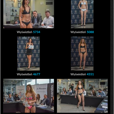
Wyświetleń
5734
Wyświetleń
5088
Wyświetleń
4677
Wyświetleń
4551