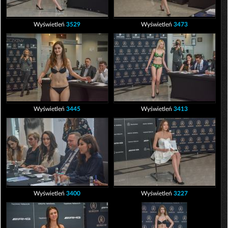
Wyświetleń
3529
Wyświetleń
3473
Wyświetleń
3445
Wyświetleń
3413
Wyświetleń
3400
Wyświetleń
3227