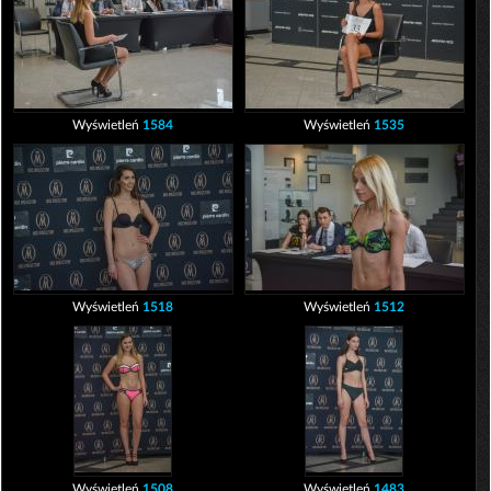
Wyświetleń
1584
Wyświetleń
1535
Wyświetleń
1518
Wyświetleń
1512
Wyświetleń
1508
Wyświetleń
1483