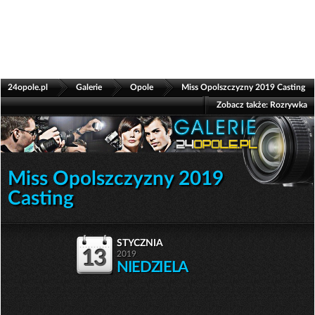
>
>
>
24opole.pl
Galerie
Opole
Miss Opolszczyzny 2019 Casting
Zobacz także:
Rozrywka
Miss Opolszczyzny 2019
Casting
stycznia
13
2019
NIEDZIELA