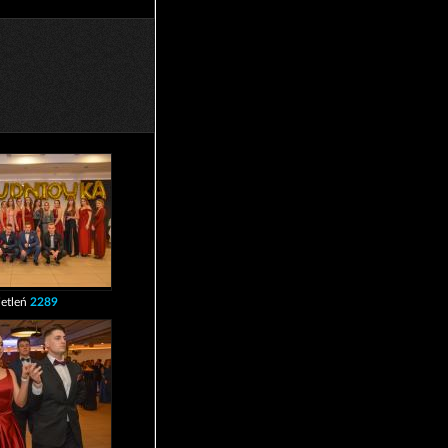
etleń
2289