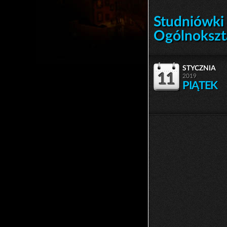
Studniówki 
Ogólnokszt
stycznia
11
2019
PIĄTEK