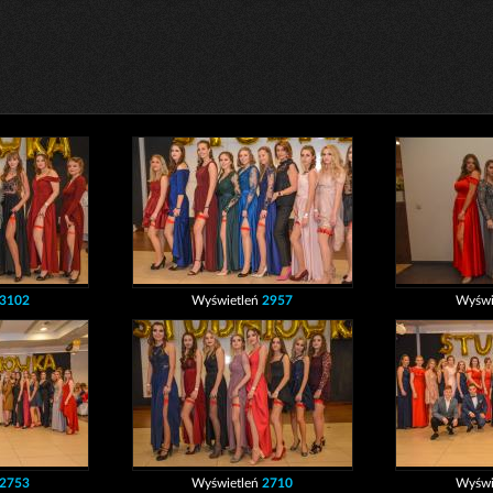
3102
Wyświetleń
2957
Wyświ
2753
Wyświetleń
2710
Wyświ