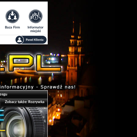
Baza Firm
Informator
miejski
rzegu
Zobacz także:
Rozrywka