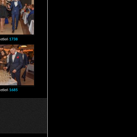
etleń
1738
etleń
1685