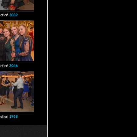
etleń
2089
etleń
2046
etleń
1968