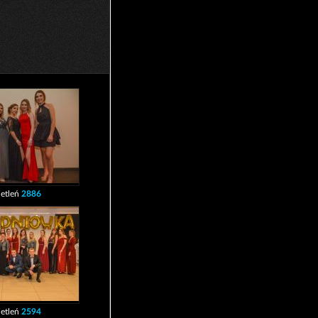
etleń
2886
etleń
2594