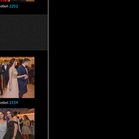
etleń
2252
etleń
2159