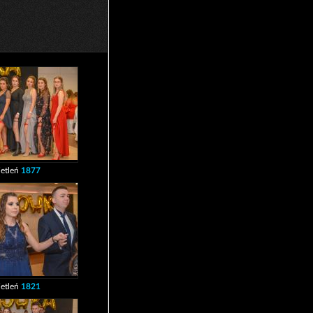
etleń
1877
etleń
1821