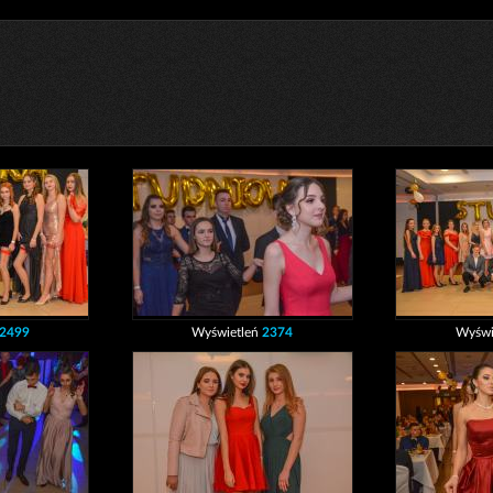
2499
Wyświetleń
2374
Wyświ