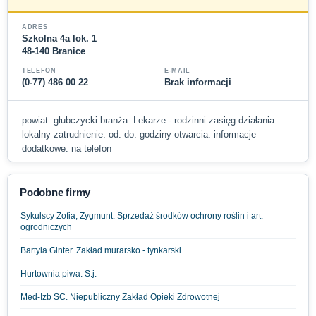
ADRES
Szkolna 4a lok. 1
48-140 Branice
TELEFON
E-MAIL
(0-77) 486 00 22
Brak informacji
powiat: głubczycki branża: Lekarze - rodzinni zasięg działania:
lokalny zatrudnienie: od: do: godziny otwarcia: informacje
dodatkowe: na telefon
Podobne firmy
Sykulscy Zofia, Zygmunt. Sprzedaż środków ochrony roślin i art.
ogrodniczych
Bartyla Ginter. Zakład murarsko - tynkarski
Hurtownia piwa. S.j.
Med-Izb SC. Niepubliczny Zakład Opieki Zdrowotnej