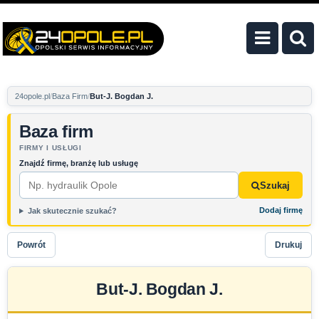
24opole.pl
Baza Firm
But-J. Bogdan J.
Baza firm
FIRMY I USŁUGI
Znajdź firmę, branżę lub usługę
Szukaj
Dodaj firmę
Jak skutecznie szukać?
Powrót
Drukuj
But-J. Bogdan J.