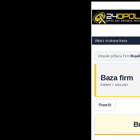
24opole.pl
Baza Firm
Bujall
Baza firm
FIRMY I USŁUGI
Powrót
Bu