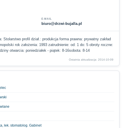
E-MAIL
biuro@drzwi-bujalla.pl
a: Stolarstwo profil dział.: produkcja forma prawna: prywatny zakład
lnopolski rok założenia: 1993 zatrudnienie: od: 1 do: 5 obroty roczne:
ziny otwarcia: poniedziałek - piątek: 8-16sobota: 8-14
Ostatnia aktualizacja: 2014-10-09
elec
wski
owlane
, lek. stomatolog. Gabinet