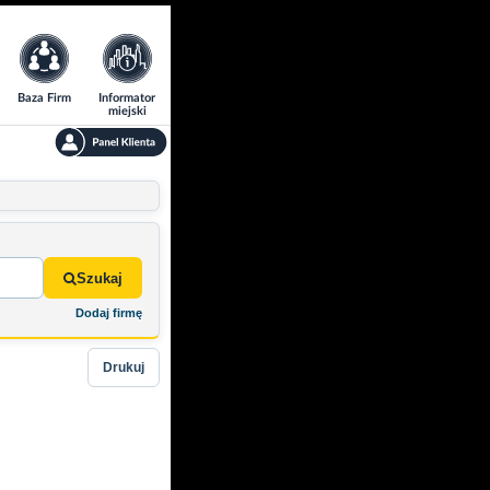
Baza Firm
Informator
miejski
Szukaj
Dodaj firmę
Drukuj