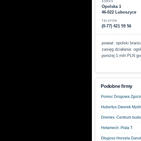
ADRES
Opolska 1
46-022 Luboszyce
TELEFON
(0-77) 421 59 56
powiat: opolski branż
zasięg działania: ogo
poniżej 1 mln PLN god
Podobne firmy
Pomoc Drogowa Zgorz
Hubertus Dworek Myśli
Dremex. Centrum bud
Hetamech. Plata T.
Długosz-Horzela Danuta