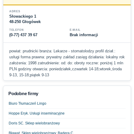
ADRES
Słowackiego 1
48-250 Głogówek
TELEFON
E-MAIL
(0-77) 437 39 67
Brak informacji
powiat: prudnicki branża: Lekarze - stomatolodzy profil dział.:
usługi forma prawna: prywatny zakład zasięg działania: lokalny rok
założenia: 1998 zatrudnienie: od: do: obroty roczne: poniżej 1 mln
PLN godziny otwarcia: poniedziałek,czwartek 14-18;wtorek,środa
9-13, 15-18;piątek 9-13
Podobne firmy
Biuro Tłumaczeń Lingo
Hoppe Eryk. Usługi inseminacyjne
Doris SC. Sklep wielobranżowy
Bławat. Sklep wielobranżowy. Badera C.