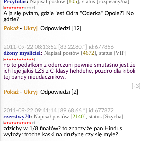
Przytulas
:
Napisał postów [
805
], status [rozpisany/na]
A ja się pytam, gdzie jest Odra "Oderka" Opole?? No
gdzie?
Pokaż
-
Ukryj
Odpowiedzi [12]
2011-09-22 08:13:52 [83.22.80.*] id:677856
dżony myśliciel
:
Napisał postów [
4672
], status [VIP]
no to pedałkom z oderczuni pewnie smutaśno jest że
ich leje jakiś LZS z C-klasy hehdehe, pozdro dla kiboli
tej bandy nieudacznikow.
[-3]
Pokaż
-
Ukryj
Odpowiedzi [2]
2011-09-22 09:41:14 [89.68.66.*] id:677872
czerstwy70
:
Napisał postów [
2140
], status [Szycha]
zdzichy w 1/8 finałów? to znaczy,że pan Hindus
wyłożył trochę kaski na drużynę czy się mylę?