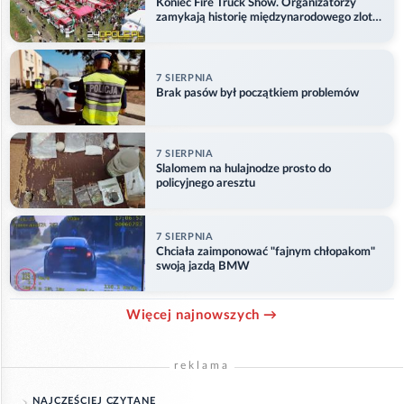
Koniec Fire Truck Show. Organizatorzy
zamykają historię międzynarodowego zlotu
w Główczycach
7 SIERPNIA
Brak pasów był początkiem problemów
7 SIERPNIA
Slalomem na hulajnodze prosto do
policyjnego aresztu
7 SIERPNIA
Chciała zaimponować "fajnym chłopakom"
swoją jazdą BMW
Więcej najnowszych →
reklama
NAJCZĘŚCIEJ CZYTANE