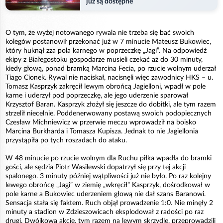
już są dostępne
O tym, że wyżej notowanego rywala nie trzeba się bać swoich
kolegów postanowił przekonać już w 7 minucie Mateusz Bukowiec,
który huknął zza pola karnego w poprzeczkę „Jagi”. Na odpowiedź
ekipy z Białegostoku gospodarze musieli czekać aż do 30 minuty,
kiedy głową, ponad bramką Marcina Fecia, po rzucie wolnym uderzał
Tiago Cionek. Rywal nie naciskał, nacisnęli więc zawodnicy HKS – u.
Tomasz Kasprzyk zakręcił lewym obrońcą Jagielloni, wpadł w pole
karne i uderzył pod poprzeczkę, ale jego uderzenie sparował
Krzysztof Baran. Kasprzyk złożył się jeszcze do dobitki, ale tym razem
strzelił niecelnie. Poddenerwowany postawą swoich podopiecznych
Czesław Michniewicz w przerwie meczu wprowadził na boisko
Marcina Burkharda i Tomasza Kupisza. Jednak to nie Jagiellonia
przystąpiła po tych roszadach do ataku.
W 48 minucie po rzucie wolnym dla Ruchu piłka wpadła do bramki
gości, ale sędzia Piotr Wasilewski dopatrzył się przy tej akcji
spalonego. 3 minuty później wątpliwości już nie było. Po raz kolejny
lewego obrońcę „Jagi” w ziemię „wkręcił” Kasprzyk, dośrodkował w
pole karne a Bukowiec uderzeniem głową nie dał szans Baranowi.
Sensacja stała się faktem. Ruch objął prowadzenie 1:0. Nie minęły 2
minuty a stadion w Zdzieszowicach eksplodował z radości po raz
drugi. Dwójkową akcję, tym razem na lewym skrzydle, przeprowadzili