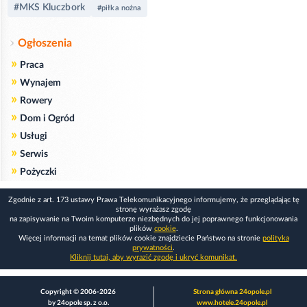
#MKS Kluczbork
#piłka nożna
Ogłoszenia
»
Praca
»
Wynajem
»
Rowery
»
Dom i Ogród
»
Usługi
»
Serwis
»
Pożyczki
Zgodnie z art. 173 ustawy Prawa Telekomunikacyjnego informujemy, że przeglądając tę
stronę wyrażasz zgodę
na zapisywanie na Twoim komputerze niezbędnych do jej poprawnego funkcjonowania
plików
cookie
.
Więcej informacji na temat plików cookie znajdziecie Państwo na stronie
polityka
prywatności
.
Kliknij tutaj, aby wyrazić zgodę i ukryć komunikat.
Copyright © 2006-2026
Strona główna 24opole.pl
by 24opole sp. z o.o.
www.hotele.24opole.pl