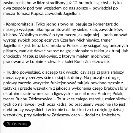
zaskoczenia, bo w lidze straciliśmy już 12 bramek i są chyba tylko
dwa zespoły pod tym względem od nas gorsze – powiedział po
meczu Tomasz Kupisz, zawodnik Jagielloni.
- Kompromitacja. Tylko jedno słowo mi pasuje za komentarz do
naszego występu. Skompromitowaliśmy siebie, klub, zawodników,
kibiców. Wolałbym mówić o tym meczu jak najmniej – podsumował
występ swoich podopiecznych Czesław Michniewicz, trener
Jagielloni. - jest teraz taka moda w Polsce, aby ściągać zagranicznych
piłkarzy, zamiast dawać szanse na grę chłopakom takim jak tutaj. Jak
chociażby Mateusz Bukowiec, z którym miałem możliwość
pracowania w Lubinie – chwalił z kolei Ruch Zdzieszowice.
- Trudno powiedzieć, dlaczego tak wyszło, czy Jaga zagrała słabszy
mecz, czy my rzeczywiście dzisiaj tak dobry. Na początku drugiej
połowy zaczęło wszystko funkcjonować tak jak powinno łącznie z
taktyką i przede wszystkim z jakością wykonania czego brakowało w
ostatnim czasie w meczach ligowych – ocenił mecz Andrzej Polak,
trener Ruchu Zdzieszowice. - To sukces całego zespołu, zmienników, i
tych co na ławce i tych poza kadrą, bo pracujemy wspólnie i to jest
efekt pracy wszystkich i w klubie i na boisku i za to dziękuję dzisiaj
wszystkim, przy święcie w Zdzieszowicach – dodał z uśmiechem.