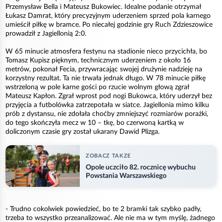
Przemysław Bella i Mateusz Bukowiec. Idealne podanie otrzymał
Łukasz Damrat, który precyzyjnym uderzeniem sprzed pola karnego
umieścił piłkę w bramce. Po niecałej godzinie gry Ruch Zdzieszowice
prowadził z Jagiellonią 2:0.
W 65 minucie atmosfera festynu na stadionie nieco przycichła, bo
Tomasz Kupisz pięknym, technicznym uderzeniem z około 16
metrów, pokonał Fecia, przywracając swojej drużynie nadzieję na
korzystny rezultat. Ta nie trwała jednak długo. W 78 minucie piłkę
wstrzeloną w pole karne gości po rzucie wolnym głową zgrał
Mateusz Kapłon. Zgrał wprost pod nogi Bukowca, który uderzył bez
przyjęcia a futbolówka zatrzepotała w siatce. Jagiellonia mimo kilku
prób z dystansu, nie zdołała choćby zmniejszyć rozmiarów porażki,
do tego skończyła mecz w 10 – tkę, bo czerwoną kartką w
doliczonym czasie gry został ukarany Dawid Plizga.
ZOBACZ TAKZE
Opole uczciło 82. rocznicę wybuchu
Powstania Warszawskiego
- Trudno cokolwiek powiedzieć, bo te 2 bramki tak szybko padły,
trzeba to wszystko przeanalizować. Ale nie ma w tym myślę, żadnego