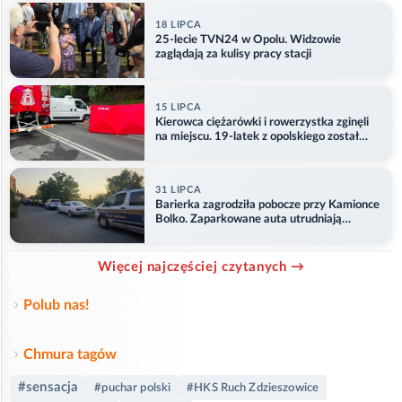
18 LIPCA
25-lecie TVN24 w Opolu. Widzowie
zaglądają za kulisy pracy stacji
15 LIPCA
Kierowca ciężarówki i rowerzystka zginęli
na miejscu. 19-latek z opolskiego został
ranny
31 LIPCA
Barierka zagrodziła pobocze przy Kamionce
Bolko. Zaparkowane auta utrudniają
przejazd
Więcej najczęściej czytanych →
Polub nas!
Chmura tagów
#sensacja
#puchar polski
#HKS Ruch Zdzieszowice