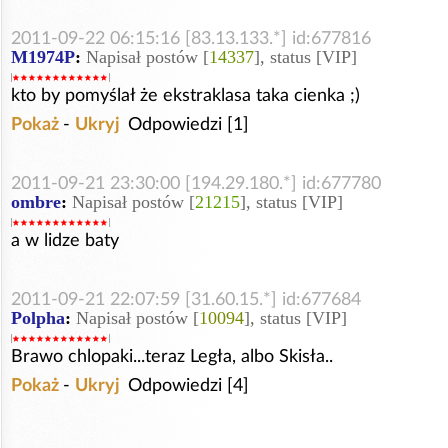
2011-09-22 06:15:16 [83.13.133.*] id:677816
M1974P
:
Napisał postów [
14337
], status [VIP]
kto by pomyślał że ekstraklasa taka cienka ;)
Pokaż
-
Ukryj
Odpowiedzi [1]
2011-09-21 23:30:00 [194.29.180.*] id:677780
ombre
:
Napisał postów [
21215
], status [VIP]
a w lidze baty
2011-09-21 22:07:59 [31.60.15.*] id:677684
Polpha
:
Napisał postów [
10094
], status [VIP]
Brawo chlopaki...teraz Legła, albo Skisła..
Pokaż
-
Ukryj
Odpowiedzi [4]