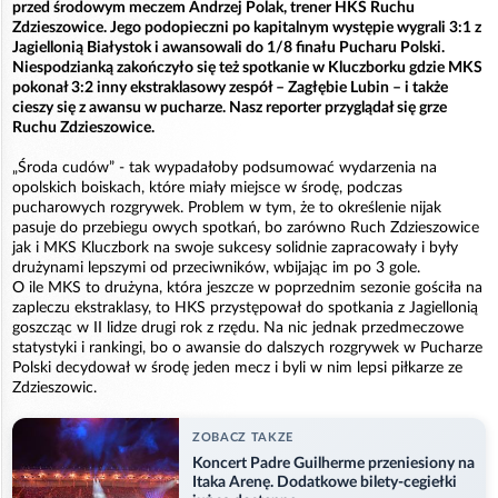
przed środowym meczem Andrzej Polak, trener HKS Ruchu
Zdzieszowice. Jego podopieczni po kapitalnym występie wygrali 3:1 z
Jagiellonią Białystok i awansowali do 1/8 finału Pucharu Polski.
Niespodzianką zakończyło się też spotkanie w Kluczborku gdzie MKS
pokonał 3:2 inny ekstraklasowy zespół – Zagłębie Lubin – i także
cieszy się z awansu w pucharze. Nasz reporter przyglądał się grze
Ruchu Zdzieszowice.
„Środa cudów” - tak wypadałoby podsumować wydarzenia na
opolskich boiskach, które miały miejsce w środę, podczas
pucharowych rozgrywek. Problem w tym, że to określenie nijak
pasuje do przebiegu owych spotkań, bo zarówno Ruch Zdzieszowice
jak i MKS Kluczbork na swoje sukcesy solidnie zapracowały i były
drużynami lepszymi od przeciwników, wbijając im po 3 gole.
O ile MKS to drużyna, która jeszcze w poprzednim sezonie gościła na
zapleczu ekstraklasy, to HKS przystępował do spotkania z Jagiellonią
goszcząc w II lidze drugi rok z rzędu. Na nic jednak przedmeczowe
statystyki i rankingi, bo o awansie do dalszych rozgrywek w Pucharze
Polski decydował w środę jeden mecz i byli w nim lepsi piłkarze ze
Zdzieszowic.
ZOBACZ TAKZE
Koncert Padre Guilherme przeniesiony na
Itaka Arenę. Dodatkowe bilety-cegiełki