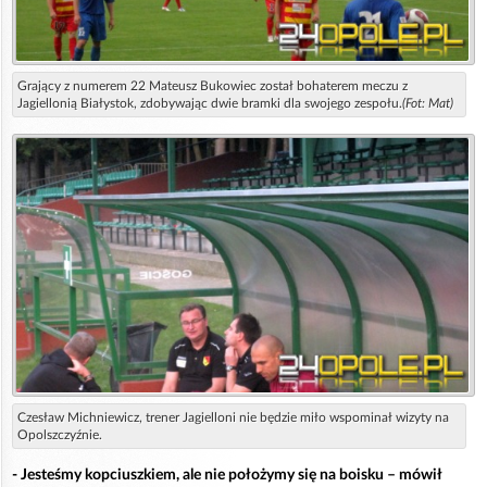
Grający z numerem 22 Mateusz Bukowiec został bohaterem meczu z
Jagiellonią Białystok, zdobywając dwie bramki dla swojego zespołu.
(Fot: Mat)
Czesław Michniewicz, trener Jagielloni nie będzie miło wspominał wizyty na
Opolszczyźnie.
- Jesteśmy kopciuszkiem, ale nie położymy się na boisku – mówił