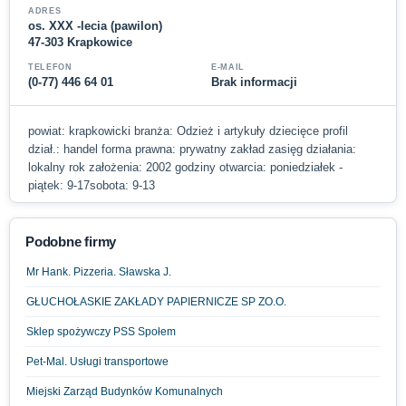
ADRES
os. XXX -lecia (pawilon)
47-303 Krapkowice
TELEFON
E-MAIL
(0-77) 446 64 01
Brak informacji
powiat: krapkowicki branża: Odzież i artykuły dziecięce profil
dział.: handel forma prawna: prywatny zakład zasięg działania:
lokalny rok założenia: 2002 godziny otwarcia: poniedziałek -
piątek: 9-17sobota: 9-13
Podobne firmy
Mr Hank. Pizzeria. Sławska J.
GŁUCHOŁASKIE ZAKŁADY PAPIERNICZE SP ZO.O.
Sklep spożywczy PSS Społem
Pet-Mal. Usługi transportowe
Miejski Zarząd Budynków Komunalnych