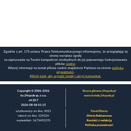
Zgodnie z art. 173 ustawy Prawa Telekomunikacyjnego informujemy, że przeglądając tę
stronę wyrażasz zgodę
na zapisywanie na Twoim komputerze niezbędnych do jej poprawnego funkcjonowania
plików
cookie
.
Więcej informacji na temat plików cookie znajdziecie Państwo na stronie
polityka
prywatności
.
Kliknij tutaj, aby wyrazić zgodę i ukryć komunikat.
Copyright © 2006-2026
Strona główna 24opole.pl
by 24opole sp. z o.o.
www.hotele.24opole.pl
v4.30.7
2026-08-06 01:15
użytkownicy on-line: 4021
Panel Klienta
rekord on-line: 129224
Oferta Reklamowa
wyświetleń: 1673492370
Kontakt z redakcją
Polityka prywatności