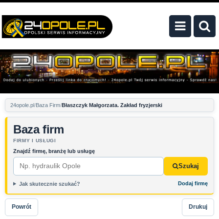
24opole.pl
Baza Firm
Błaszczyk Małgorzata. Zakład fryzjerski
Baza firm
FIRMY I USŁUGI
Znajdź firmę, branżę lub usługę
Szukaj
Dodaj firmę
Jak skutecznie szukać?
Powrót
Drukuj