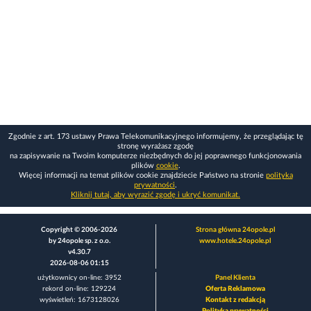
Zgodnie z art. 173 ustawy Prawa Telekomunikacyjnego informujemy, że przeglądając tę
stronę wyrażasz zgodę
na zapisywanie na Twoim komputerze niezbędnych do jej poprawnego funkcjonowania
plików
cookie
.
Więcej informacji na temat plików cookie znajdziecie Państwo na stronie
polityka
prywatności
.
Kliknij tutaj, aby wyrazić zgodę i ukryć komunikat.
Copyright © 2006-2026
Strona główna 24opole.pl
by 24opole sp. z o.o.
www.hotele.24opole.pl
v4.30.7
2026-08-06 01:15
użytkownicy on-line: 3952
Panel Klienta
rekord on-line: 129224
Oferta Reklamowa
wyświetleń: 1673128026
Kontakt z redakcją
Polityka prywatności