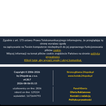
Zgodnie z art. 173 ustawy Prawa Telekomunikacyjnego informujemy, że przeglądając tę
stronę wyrażasz zgodę
na zapisywanie na Twoim komputerze niezbędnych do jej poprawnego funkcjonowania
plików
cookie
.
Więcej informacji na temat plików cookie znajdziecie Państwo na stronie
polityka
prywatności
.
Kliknij tutaj, aby wyrazić zgodę i ukryć komunikat.
Copyright © 2006-2026
Strona główna 24opole.pl
by 24opole sp. z o.o.
www.hotele.24opole.pl
v4.30.7
2026-08-06 01:15
użytkownicy on-line: 2836
Panel Klienta
rekord on-line: 129224
Oferta Reklamowa
wyświetleń: 1673644793
Kontakt z redakcją
Polityka prywatności