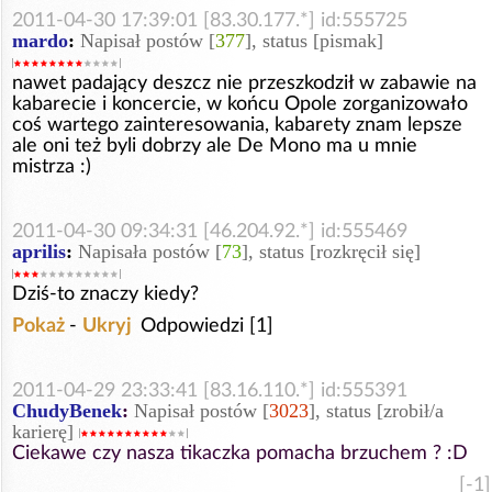
2011-04-30 17:39:01 [83.30.177.*] id:555725
mardo
:
Napisał postów [
377
], status [pismak]
nawet padający deszcz nie przeszkodził w zabawie na
kabarecie i koncercie, w końcu Opole zorganizowało
coś wartego zainteresowania, kabarety znam lepsze
ale oni też byli dobrzy ale De Mono ma u mnie
mistrza :)
2011-04-30 09:34:31 [46.204.92.*] id:555469
aprilis
:
Napisała postów [
73
], status [rozkręcił się]
Dziś-to znaczy kiedy?
Pokaż
-
Ukryj
Odpowiedzi [1]
2011-04-29 23:33:41 [83.16.110.*] id:555391
ChudyBenek
:
Napisał postów [
3023
], status [zrobił/a
karierę]
Ciekawe czy nasza tikaczka pomacha brzuchem ? :D
[-1]