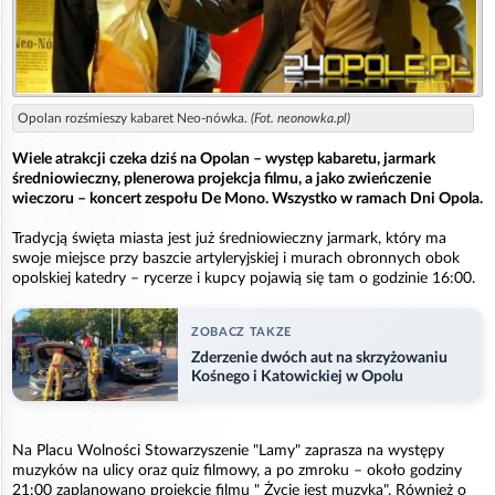
Opolan rozśmieszy kabaret Neo-nówka.
(Fot. neonowka.pl)
Wiele atrakcji czeka dziś na Opolan – występ kabaretu, jarmark
średniowieczny, plenerowa projekcja filmu, a jako zwieńczenie
wieczoru – koncert zespołu De Mono. Wszystko w ramach Dni Opola.
Tradycją święta miasta jest już średniowieczny jarmark, który ma
swoje miejsce przy baszcie artyleryjskiej i murach obronnych obok
opolskiej katedry – rycerze i kupcy pojawią się tam o godzinie 16:00.
ZOBACZ TAKZE
Zderzenie dwóch aut na skrzyżowaniu
Kośnego i Katowickiej w Opolu
Na Placu Wolności Stowarzyszenie "Lamy" zaprasza na występy
muzyków na ulicy oraz quiz filmowy, a po zmroku – około godziny
21:00 zaplanowano projekcję filmu " Życie jest muzyką". Również o