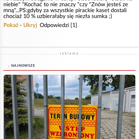
niebie" "Kochać to nie znaczy "czy "Znów jesteś ze
mną"...PS:gdyby za wszystkie pirackie kaset dostali
chociaż 10 % uzbierałaby się niezła sumka ;)
Pokaż
-
Ukryj
Odpowiedzi [1]
reklama
NAJNOWSZE