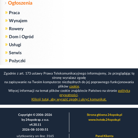
Ogłoszenia
»
Praca
»
Wynajem
»
Rowery
»
Dom i Ogród
»
Usługi
»
Serwis
»
Pożyczki
Zgodnie z art. 173 ustawy Prawa Telekomunikacyjnego informujemy, że przeglądając tę
stronę wyrażasz zgodę
na zapisywanie na Twoim komputerze niezbędnych do jej poprawnego funkcjonowania
plików
cookie
.
Więcej informacji na temat plików cookie znajdziecie Państwo na stronie
polityka
prywatności
.
Kliknij tutaj, aby wyrazić zgodę i ukryć komunikat.
Copyright © 2006-2026
Strona główna 24opole.pl
by 24opole sp. z o.o.
www.hotele.24opole.pl
v4.30.11
2026-08-10 00:51
użytkownicy on-line: 3165
Panel Klienta