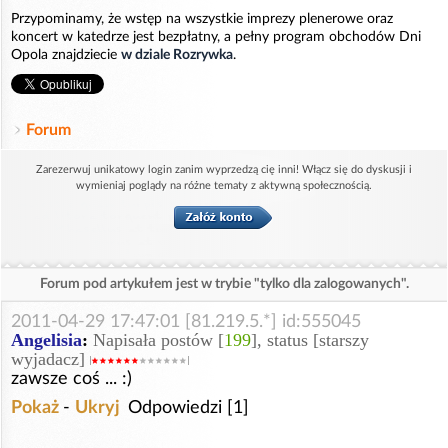
Przypominamy, że wstęp na wszystkie imprezy plenerowe oraz
koncert w katedrze jest bezpłatny, a pełny program obchodów Dni
Opola znajdziecie
w dziale Rozrywka
.
Forum
Zarezerwuj unikatowy login zanim wyprzedzą cię inni! Włącz się do dyskusji i
wymieniaj poglądy na różne tematy z aktywną społecznością.
Forum pod artykułem jest w trybie "tylko dla zalogowanych".
2011-04-29 17:47:01 [81.219.5.*] id:555045
Angelisia
:
Napisała postów [
199
], status [starszy
wyjadacz]
zawsze coś ... :)
Pokaż
-
Ukryj
Odpowiedzi [1]