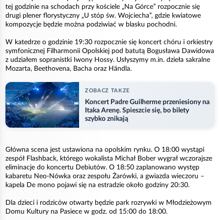
tej godzinie na schodach przy kościele „Na Górce” rozpocznie się
drugi plener florystyczny „U stóp św. Wojciecha”, gdzie kwiatowe
kompozycje będzie można podziwiać w blasku pochodni.
W katedrze o godzinie 19:30 rozpocznie się koncert chóru i orkiestry
symfonicznej Filharmonii Opolskiej pod batutą Bogusława Dawidowa
z udziałem sopranistki Iwony Hossy. Usłyszymy m.in. dzieła sakralne
Mozarta, Beethovena, Bacha oraz Händla.
ZOBACZ TAKZE
Koncert Padre Guilherme przeniesiony na
Itaka Arenę. Spieszcie się, bo bilety
szybko znikają
Główna scena jest ustawiona na opolskim rynku. O 18:00 wystąpi
zespół Flashback, którego wokalista Michał Bober wygrał wczorajsze
eliminacje do koncertu Debiutów. O 18:50 zaplanowano występ
kabaretu Neo-Nówka oraz zespołu Żarówki, a gwiazda wieczoru –
kapela De mono pojawi się na estradzie około godziny 20:30.
Dla dzieci i rodziców otwarty będzie park rozrywki w Młodzieżowym
Domu Kultury na Pasiece w godz. od 15:00 do 18:00.