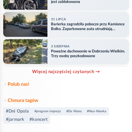
jest zablokowana
31 LIPCA
Barierka zagrodziła pobocze przy Kamionce
Bolko. Zaparkowane auta utrudniają
przejazd
3 SIERPNIA
Poważne dachowanie w Dobrzeniu Wielkim.
Trzy osoby poszkodowane
Więcej najczęściej czytanych →
Polub nas!
Chmura tagów
#Dni Opola
#program imprezy
#De Mono
#Neo-Nówka
#jarmark
#koncert