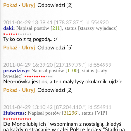
Pokaż
-
Ukryj
Odpowiedzi [2]
2011-04-29 13:39:41 [178.37.37.*] id:554920
daki
:
Napisał postów [
211
], status [starszy wyjadacz]
Tylko co z tą pogodą.. :/
Pokaż
-
Ukryj
Odpowiedzi [5]
2011-04-29 16:39:20 [217.197.79.*] id:554999
prawdziwy
:
Napisał postów [
1100
], status [stały
bywalec]
Neo-nówka jest ok, a ten maly lysy okularnik, ujdzie
Pokaż
-
Ukryj
Odpowiedzi [2]
2011-04-29 13:10:42 [87.204.110.*] id:554911
Hubertus
:
Napisał postów [
31296
], status [VIP]
De Mono,lubię ich i wspominam z nostalgią...kiedyś
na każdym straganie w całej Polsce leciały "Statki na