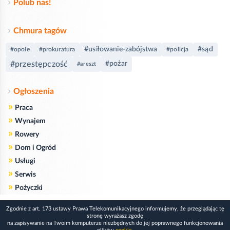
Polub nas!
Chmura tagów
#usiłowanie-zabójstwa
#sąd
#opole
#prokuratura
#policja
#przestępczość
#pożar
#areszt
Ogłoszenia
»
Praca
»
Wynajem
»
Rowery
»
Dom i Ogród
»
Usługi
»
Serwis
»
Pożyczki
Zgodnie z art. 173 ustawy Prawa Telekomunikacyjnego informujemy, że przeglądając tę
stronę wyrażasz zgodę
na zapisywanie na Twoim komputerze niezbędnych do jej poprawnego funkcjonowania