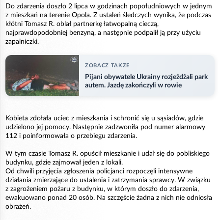
Do zdarzenia doszło 2 lipca w godzinach popołudniowych w jednym
z mieszkań na terenie Opola. Z ustaleń śledczych wynika, że podczas
kłótni Tomasz R. oblał partnerkę łatwopalną cieczą,
najprawdopodobniej benzyną, a następnie podpalił ją przy użyciu
zapalniczki.
ZOBACZ TAKZE
Pijani obywatele Ukrainy rozjeżdżali park
autem. Jazdę zakończyli w rowie
Kobieta zdołała uciec z mieszkania i schronić się u sąsiadów, gdzie
udzielono jej pomocy. Następnie zadzwoniła pod numer alarmowy
112 i poinformowała o przebiegu zdarzenia.
W tym czasie Tomasz R. opuścił mieszkanie i udał się do pobliskiego
budynku, gdzie zajmował jeden z lokali.
Od chwili przyjęcia zgłoszenia policjanci rozpoczęli intensywne
działania zmierzające do ustalenia i zatrzymania sprawcy. W związku
z zagrożeniem pożaru z budynku, w którym doszło do zdarzenia,
ewakuowano ponad 20 osób. Na szczęście żadna z nich nie odniosła
obrażeń.