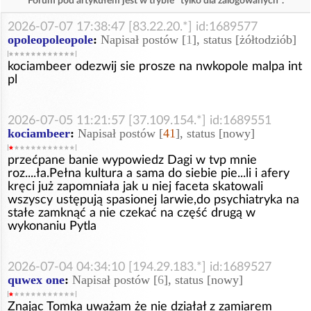
Forum pod artykułem jest w trybie "tylko dla zalogowanych".
2026-07-07 17:38:47 [83.22.20.*] id:1689577
opoleopoleopole
:
Napisał postów [
1
], status [żółtodziób]
kociambeer odezwij sie prosze na nwkopole malpa int
pl
2026-07-05 11:21:57 [37.109.154.*] id:1689551
kociambeer
:
Napisał postów [
41
], status [nowy]
przećpane banie wypowiedz Dagi w tvp mnie
roz....ła.Pełna kultura a sama do siebie pie...li i afery
kręci już zapomniała jak u niej faceta skatowali
wszyscy ustępują spasionej larwie,do psychiatryka na
stałe zamknąć a nie czekać na część drugą w
wykonaniu Pytla
2026-07-04 04:34:10 [194.29.183.*] id:1689527
quwex one
:
Napisał postów [
6
], status [nowy]
Znając Tomka uważam że nie działał z zamiarem