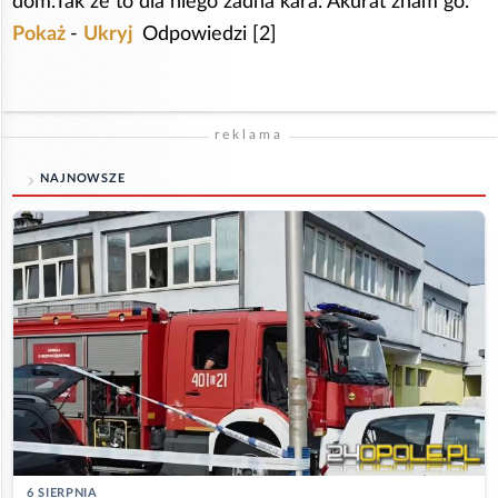
dom.Tak że to dla niego żadna kara. Akurat znam go.
Pokaż
-
Ukryj
Odpowiedzi [2]
reklama
NAJNOWSZE
6 SIERPNIA