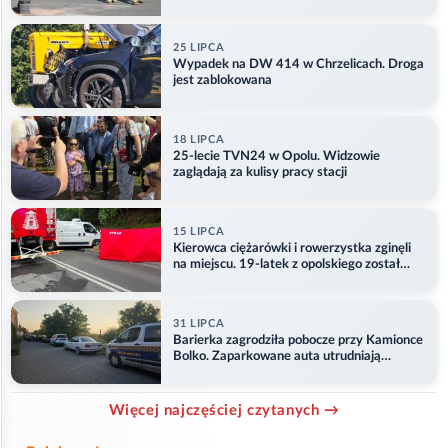
25 LIPCA
Wypadek na DW 414 w Chrzelicach. Droga
jest zablokowana
18 LIPCA
25-lecie TVN24 w Opolu. Widzowie
zaglądają za kulisy pracy stacji
15 LIPCA
Kierowca ciężarówki i rowerzystka zginęli
na miejscu. 19-latek z opolskiego został
ranny
31 LIPCA
Barierka zagrodziła pobocze przy Kamionce
Bolko. Zaparkowane auta utrudniają
przejazd
Więcej najczęściej czytanych →