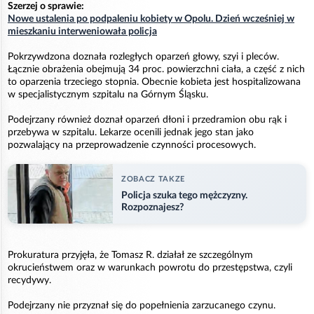
Szerzej o sprawie:
Nowe ustalenia po podpaleniu kobiety w Opolu. Dzień wcześniej w
mieszkaniu interweniowała policja
Pokrzywdzona doznała rozległych oparzeń głowy, szyi i pleców.
Łącznie obrażenia obejmują 34 proc. powierzchni ciała, a część z nich
to oparzenia trzeciego stopnia. Obecnie kobieta jest hospitalizowana
w specjalistycznym szpitalu na Górnym Śląsku.
Podejrzany również doznał oparzeń dłoni i przedramion obu rąk i
przebywa w szpitalu. Lekarze ocenili jednak jego stan jako
pozwalający na przeprowadzenie czynności procesowych.
ZOBACZ TAKZE
Policja szuka tego mężczyzny.
Rozpoznajesz?
Prokuratura przyjęła, że Tomasz R. działał ze szczególnym
okrucieństwem oraz w warunkach powrotu do przestępstwa, czyli
recydywy.
Podejrzany nie przyznał się do popełnienia zarzucanego czynu.