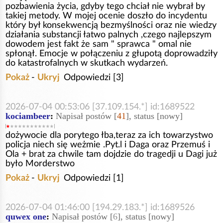
pozbawienia życia, gdyby tego chciał nie wybrał by
takiej metody. W mojej ocenie doszło do incydentu
który był konsekwencją bezmyślności oraz nie wiedzy
działania substancji łatwo palnych ,czego najlepszym
dowodem jest fakt że sam " sprawca " omal nie
spłonął. Emocje w połączeniu z głupotą doprowadziły
do katastrofalnych w skutkach wydarzeń.
Pokaż
-
Ukryj
Odpowiedzi [3]
2026-07-04 00:53:06 [37.109.154.*] id:1689522
kociambeer
:
Napisał postów [
41
], status [nowy]
dożywocie dla porytego łba,teraz za ich towarzystwo
policja niech się weżmie .Pyt.l i Daga oraz Przemuś i
Ola + brat za chwile tam dojdzie do tragedji u Dagi już
było Morderstwo
Pokaż
-
Ukryj
Odpowiedzi [1]
2026-07-04 01:46:00 [194.29.183.*] id:1689526
quwex one
:
Napisał postów [
6
], status [nowy]