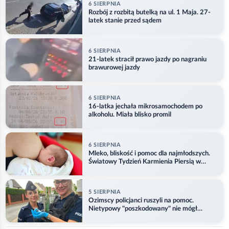
6 SIERPNIA
Rozbój z rozbitą butelką na ul. 1 Maja. 27-
latek stanie przed sądem
6 SIERPNIA
21-latek stracił prawo jazdy po nagraniu
brawurowej jazdy
6 SIERPNIA
16-latka jechała mikrosamochodem po
alkoholu. Miała blisko promil
6 SIERPNIA
Mleko, bliskość i pomoc dla najmłodszych.
Światowy Tydzień Karmienia Piersią w
Opolu
5 SIERPNIA
Ozimscy policjanci ruszyli na pomoc.
Nietypowy "poszkodowany" nie mógł
odlecieć