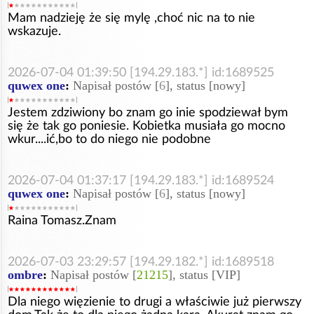
Mam nadzieję że się mylę ,choć nic na to nie
wskazuje.
2026-07-04 01:39:50 [194.29.183.*] id:1689525
quwex one
:
Napisał postów [
6
], status [nowy]
Jestem zdziwiony bo znam go inie spodziewał bym
się że tak go poniesie. Kobietka musiała go mocno
wkur....ić,bo to do niego nie podobne
2026-07-04 01:37:17 [194.29.183.*] id:1689524
quwex one
:
Napisał postów [
6
], status [nowy]
Raina Tomasz.Znam
2026-07-03 23:29:57 [194.29.182.*] id:1689518
ombre
:
Napisał postów [
21215
], status [VIP]
Dla niego więzienie to drugi a właściwie już pierwszy