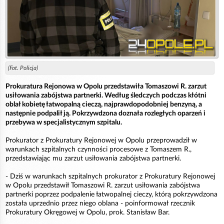
(Fot. Policja)
Prokuratura Rejonowa w Opolu przedstawiła Tomaszowi R. zarzut
usiłowania zabójstwa partnerki. Według śledczych podczas kłótni
oblał kobietę łatwopalną cieczą, najprawdopodobniej benzyną, a
następnie podpalił ją. Pokrzywdzona doznała rozległych oparzeń i
przebywa w specjalistycznym szpitalu.
Prokurator z Prokuratury Rejonowej w Opolu przeprowadził w
warunkach szpitalnych czynności procesowe z Tomaszem R.,
przedstawiając mu zarzut usiłowania zabójstwa partnerki.
- Dziś w warunkach szpitalnych prokurator z Prokuratury Rejonowej
w Opolu przedstawił Tomaszowi R. zarzut usiłowania zabójstwa
partnerki poprzez podpalenie łatwopalnej cieczy, którą pokrzywdzona
została uprzednio przez niego oblana - poinformował rzecznik
Prokuratury Okręgowej w Opolu, prok. Stanisław Bar.