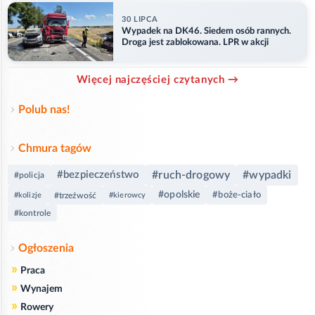
30 LIPCA
Wypadek na DK46. Siedem osób rannych.
Droga jest zablokowana. LPR w akcji
Więcej najczęściej czytanych →
Polub nas!
Chmura tagów
#bezpieczeństwo
#ruch-drogowy
#wypadki
#policja
#opolskie
#boże-ciało
#kolizje
#trzeźwość
#kierowcy
#kontrole
Ogłoszenia
»
Praca
»
Wynajem
»
Rowery