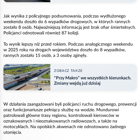
Jak wynika z policyjnego podsumowania, podczas wydłużonego
weekendu doszło do 6 wypadków drogowych, w których rannych
zostało 8 osób. Najważniejszą informacją jest brak ofiar śmiertelnych.
Policjanci odnotowali również 87 kolizji.
To wynik lepszy niż przed rokiem. Podczas analogicznego weekendu
w 2025 roku na drogach województwa doszło do 8 wypadków,
rannych zostało 15 osób, a 3 osoby zginęły.
ZOBACZ TAKZE
"Przy Makro" we wszystkich kierunkach.
Zmiany wejdą już dzisiaj
W działania zaangażowani byli policjanci ruchu drogowego, prewencji
oraz funkcjonariusze pełniący służbę na wodzie. Mundurowi
patrolowali główne trasy regionu, kontrolowali kierowców w
oznakowanych i nieoznakowanych radiowozach, a także na
motocyklach. Na opolskich akwenach nie odnotowano żadnego
utonięcia.