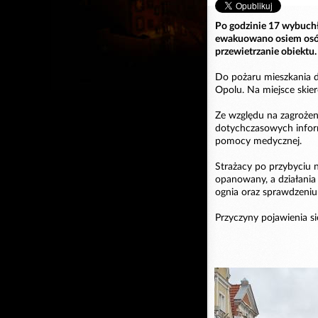
Po godzinie 17 wybuchł
ewakuowano osiem osób.
przewietrzanie obiektu.
Do pożaru mieszkania d
Opolu. Na miejsce skier
Ze względu na zagroże
dotychczasowych informa
pomocy medycznej.
Strażacy po przybyciu n
opanowany, a działania
ognia oraz sprawdzeniu
Przyczyny pojawienia si