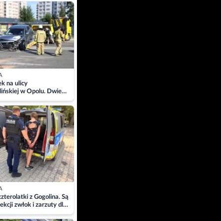
ach
A
 na ulicy
ińskiej w Opolu. Dwie
 szpitalu
A
zterolatki z Gogolina. Są
ekcji zwłok i zarzuty dla