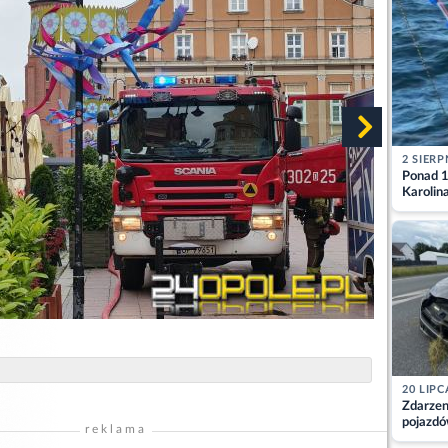
2 SIERP
Ponad 1
Karolin
przez Ba
Aktuali
20 LIPC
Zdarzen
pojazdó
reklama
z kiero