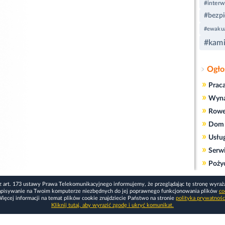
#interw
#bezp
#ewaku
#kami
Ogło
»
Prac
»
Wyn
»
Rowe
»
Dom 
»
Usłu
»
Serw
»
Poży
z art. 173 ustawy Prawa Telekomunikacyjnego informujemy, że przeglądając tę stronę wyraż
apisywanie na Twoim komputerze niezbędnych do jej poprawnego funkcjonowania plików
co
ięcej informacji na temat plików cookie znajdziecie Państwo na stronie
polityka prywatnośc
Kliknij tutaj, aby wyrazić zgodę i ukryć komunikat.