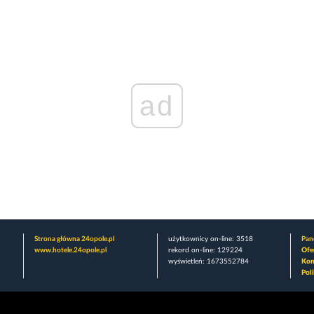
ad
Strona główna 24opole.pl
użytkownicy on-line: 3518
Pane
www.hotele.24opole.pl
rekord on-line: 129224
Ofe
wyświetleń: 1673552784
Kon
Pol