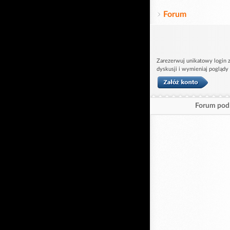
Forum
Zarezerwuj unikatowy login z
dyskusji i wymieniaj poglądy
Forum pod 