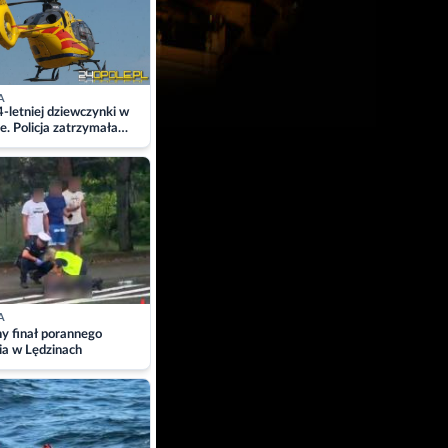
A
4-letniej dziewczynki w
e. Policja zatrzymała
A
ny finał porannego
ia w Lędzinach