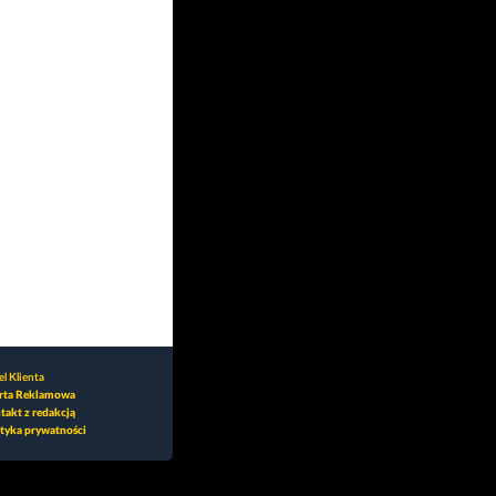
l Klienta
rta Reklamowa
takt z redakcją
ityka prywatności