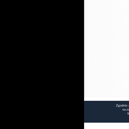
Zgodnie 
na z
W