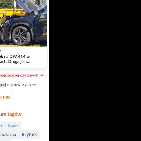
A
k na DW 414 w
ach. Droga jest
owana
najczęściej czytanych →
cej najnowszych →
b nas!
ra tagów
e
#pożar
#rynek
-pożarna