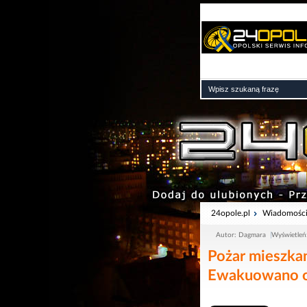
24opole.pl
Wiadomośc
Autor: Dagmara
Wyświetleń
Pożar mieszkan
Ewakuowano o