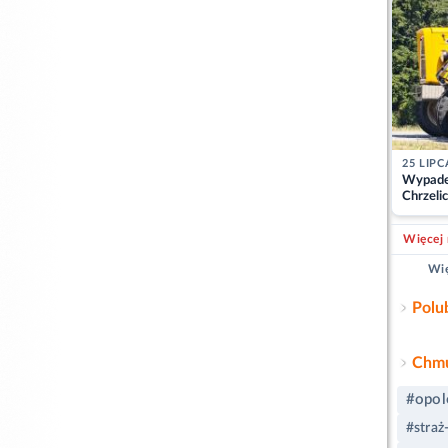
25 LIPC
Wypade
Chrzelic
zablok
Więcej 
Wię
Polu
Chmu
#opol
#straż