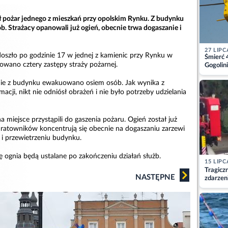
 pożar jednego z mieszkań przy opolskim Rynku. Z budynku
 Strażacy opanowali już ogień, obecnie trwa dogaszanie i
27 LIPC
oszło po godzinie 17 w jednej z kamienic przy Rynku w
Śmierć 
owano cztery zastępy straży pożarnej.
Gogolini
matkę
nie z budynku ewakuowano osiem osób. Jak wynika z
cji, nikt nie odniósł obrażeń i nie było potrzeby udzielania
a miejsce przystąpili do gaszenia pożaru. Ogień został już
 ratowników koncentrują się obecnie na dogaszaniu zarzewi
 i przewietrzeniu budynku.
ę ognia będą ustalane po zakończeniu działań służb.
15 LIPC
Tragicz
NASTĘPNE
zdarzen