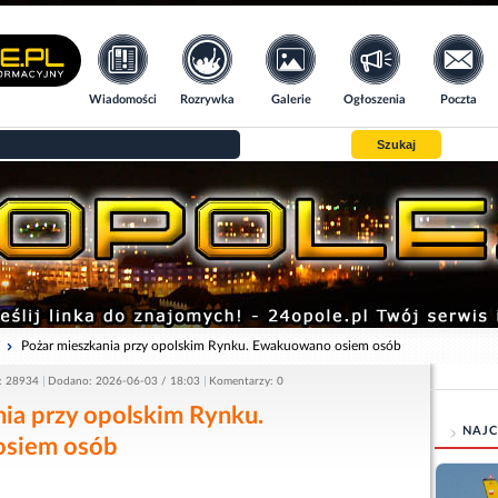
Wiadomości
Rozrywka
Galerie
Ogłoszenia
Poczta
Szukaj
i
Pożar mieszkania przy opolskim Rynku. Ewakuowano osiem osób
: 28934
Dodano: 2026-06-03 / 18:03
Komentarzy: 0
ia przy opolskim Rynku.
NAJC
siem osób