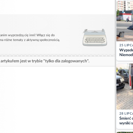
kajdank
anim wyprzedzą cię inni! Włącz się do
 na różne tematy z aktywną społecznością.
25 LIPC
Wypadek
Niemodl
osoby w
artykułem jest w trybie "tylko dla zalogowanych".
28 LIPC
Śmierć c
wyniki s
matki