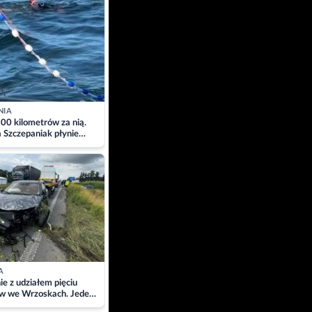
NIA
00 kilometrów za nią.
a Szczepaniak płynie
łtyk dla Piotra.
zacja
A
ie z udziałem pięciu
w we Wrzoskach. Jeden
wców zabrany w