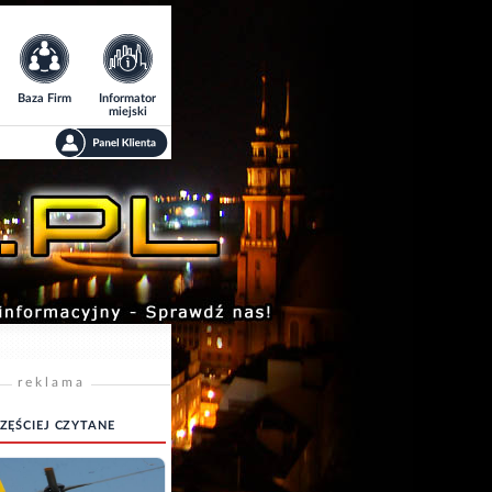
Baza Firm
Informator
miejski
reklama
ZĘŚCIEJ CZYTANE