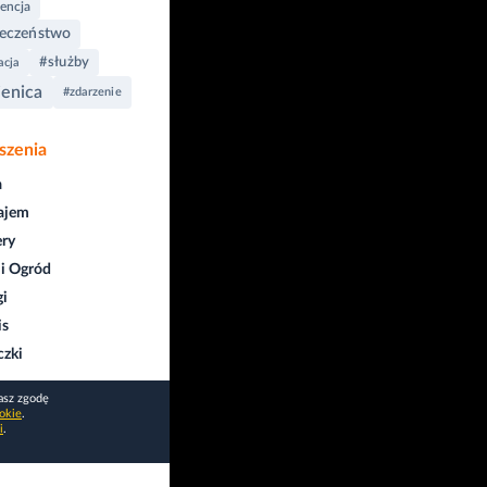
encja
ieczeństwo
#służby
acja
enica
#zdarzenie
szenia
a
ajem
ry
i Ogród
gi
is
czki
asz zgodę
okie
.
i
.