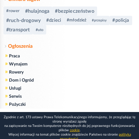
#hulajnoga
#bezpieczeństwo
#rower
#ruch-drogowy
#dzieci
#policja
#młodzież
#przepisy
#transport
#uto
Ogłoszenia
»
Praca
»
Wynajem
»
Rowery
»
Dom i Ogród
»
Usługi
»
Serwis
»
Pożyczki
Zgodnie z art. 173 ustawy Prawa Telekomunikacyjnego informujemy, że przeglądając tę
stronę wyrażasz zgodę
na zapisywanie na Twoim komputerze niezbędnych do jej poprawnego funkcjonowania
plików
cookie
.
Więcej informacji na temat plików cookie znajdziecie Państwo na stronie
polityka
prywatności
.