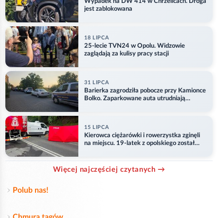
Wypadek na DW 414 w Chrzelicach. Droga
jest zablokowana
18 LIPCA
25-lecie TVN24 w Opolu. Widzowie
zaglądają za kulisy pracy stacji
31 LIPCA
Barierka zagrodziła pobocze przy Kamionce
Bolko. Zaparkowane auta utrudniają
przejazd
15 LIPCA
Kierowca ciężarówki i rowerzystka zginęli
na miejscu. 19-latek z opolskiego został
ranny
Więcej najczęściej czytanych →
Polub nas!
Chmura tagów