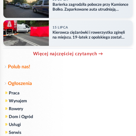
Barierka zagrodziła pobocze przy Kamionce
Bolko. Zaparkowane auta utrudniają
przejazd
15 LIPCA
Kierowca ciężarówki i rowerzystka zginęli
na miejscu. 19-latek z opolskiego został
ranny
Więcej najczęściej czytanych →
Polub nas!
Ogłoszenia
»
Praca
»
Wynajem
»
Rowery
»
Dom i Ogród
»
Usługi
»
Serwis