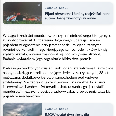
ZOBACZ TAKZE
Pijani obywatele Ukrainy rozjeżdżali park
autem. Jazdę zakończyli w rowie
W ciągu trzech dni mundurowi zatrzymali nietrzeźwego kierującego,
który doprowadził do zdarzenia drogowego, uderzając swoim
pojazdem w ogrodzenie przy promenadzie. Policjanci zatrzymali
również do kontroli innego kierującego samochodem, który jak się
szybko okazało, również znajdował się pod wpływem alkoholu.
Badanie wykazało w jego organizmie blisko dwa promile.
Podczas prowadzonych działań funkcjonariusze zatrzymali także dwie
osoby posiadające środki odurzające. Jeden z zatrzymanych, 38-letni
mężczyzna, dodatkowo kierował samochodem pod wpływem
amfetaminy. Nie zabrakło także interwencji na wodzie. Policjanci
interweniowali wobec użytkownika skutera wodnego. jak ustalili
mundurowi mężczyzna posiada sądowy zakaz prowadzenia wszelkich
pojazdów mechanicznych.
ZOBACZ TAKZE
IMGW wydał dwa alerty dla