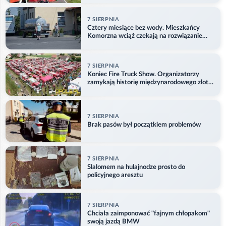
7 SIERPNIA
Cztery miesiące bez wody. Mieszkańcy
Komorzna wciąż czekają na rozwiązanie
problemu
7 SIERPNIA
Koniec Fire Truck Show. Organizatorzy
zamykają historię międzynarodowego zlotu
w Główczycach
7 SIERPNIA
Brak pasów był początkiem problemów
7 SIERPNIA
Slalomem na hulajnodze prosto do
policyjnego aresztu
7 SIERPNIA
Chciała zaimponować "fajnym chłopakom"
swoją jazdą BMW