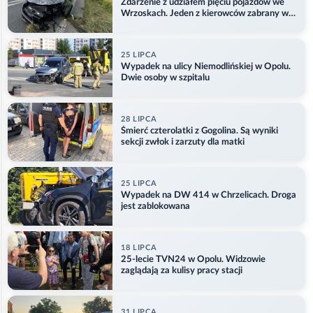
Zdarzenie z udziałem pięciu pojazdów we
Wrzoskach. Jeden z kierowców zabrany w
kajdankach
25 LIPCA
Wypadek na ulicy Niemodlińskiej w Opolu.
Dwie osoby w szpitalu
28 LIPCA
Śmierć czterolatki z Gogolina. Są wyniki
sekcji zwłok i zarzuty dla matki
25 LIPCA
Wypadek na DW 414 w Chrzelicach. Droga
jest zablokowana
18 LIPCA
25-lecie TVN24 w Opolu. Widzowie
zaglądają za kulisy pracy stacji
31 LIPCA