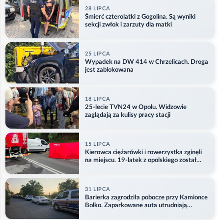
28 LIPCA
Śmierć czterolatki z Gogolina. Są wyniki
sekcji zwłok i zarzuty dla matki
25 LIPCA
Wypadek na DW 414 w Chrzelicach. Droga
jest zablokowana
18 LIPCA
25-lecie TVN24 w Opolu. Widzowie
zaglądają za kulisy pracy stacji
15 LIPCA
Kierowca ciężarówki i rowerzystka zginęli
na miejscu. 19-latek z opolskiego został
ranny
31 LIPCA
Barierka zagrodziła pobocze przy Kamionce
Bolko. Zaparkowane auta utrudniają
przejazd