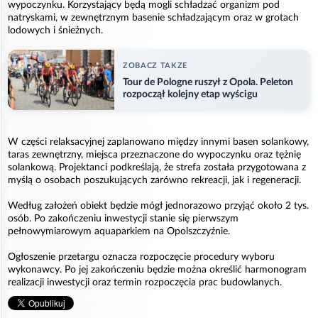
wypoczynku. Korzystający będą mogli schładzać organizm pod
natryskami, w zewnętrznym basenie schładzającym oraz w grotach
lodowych i śnieżnych.
ZOBACZ TAKZE
Tour de Pologne ruszył z Opola. Peleton
rozpoczął kolejny etap wyścigu
W części relaksacyjnej zaplanowano między innymi basen solankowy,
taras zewnętrzny, miejsca przeznaczone do wypoczynku oraz tężnię
solankową. Projektanci podkreślają, że strefa została przygotowana z
myślą o osobach poszukujących zarówno rekreacji, jak i regeneracji.
Według założeń obiekt będzie mógł jednorazowo przyjąć około 2 tys.
osób. Po zakończeniu inwestycji stanie się pierwszym
pełnowymiarowym aquaparkiem na Opolszczyźnie.
Ogłoszenie przetargu oznacza rozpoczęcie procedury wyboru
wykonawcy. Po jej zakończeniu będzie można określić harmonogram
realizacji inwestycji oraz termin rozpoczęcia prac budowlanych.