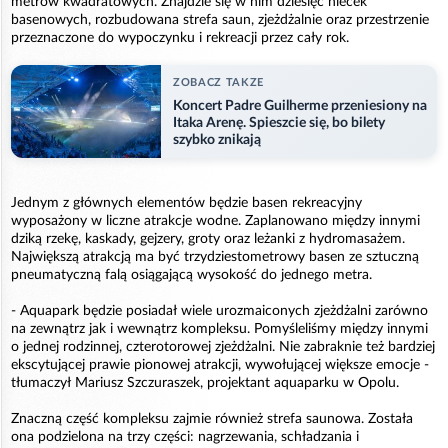
metrów kwadratowych. Znajdzie się w nim dziesięć niecek
basenowych, rozbudowana strefa saun, zjeżdżalnie oraz przestrzenie
przeznaczone do wypoczynku i rekreacji przez cały rok.
ZOBACZ TAKZE
Koncert Padre Guilherme przeniesiony na
Itaka Arenę. Spieszcie się, bo bilety
szybko znikają
Jednym z głównych elementów będzie basen rekreacyjny
wyposażony w liczne atrakcje wodne. Zaplanowano między innymi
dziką rzekę, kaskady, gejzery, groty oraz leżanki z hydromasażem.
Największą atrakcją ma być trzydziestometrowy basen ze sztuczną
pneumatyczną falą osiągającą wysokość do jednego metra.
- Aquapark będzie posiadał wiele urozmaiconych zjeżdżalni zarówno
na zewnątrz jak i wewnątrz kompleksu. Pomyśleliśmy między innymi
o jednej rodzinnej, czterotorowej zjeżdżalni. Nie zabraknie też bardziej
ekscytującej prawie pionowej atrakcji, wywołującej większe emocje -
tłumaczył Mariusz Szczuraszek, projektant aquaparku w Opolu.
Znaczną część kompleksu zajmie również strefa saunowa. Została
ona podzielona na trzy części: nagrzewania, schładzania i