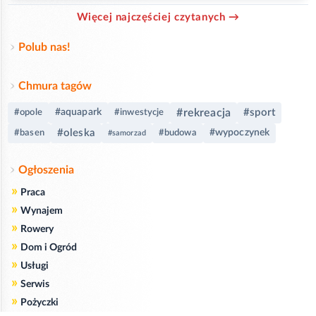
Więcej najczęściej czytanych →
Polub nas!
Chmura tagów
#rekreacja
#sport
#aquapark
#opole
#inwestycje
#oleska
#wypoczynek
#basen
#budowa
#samorzad
Ogłoszenia
»
Praca
»
Wynajem
»
Rowery
»
Dom i Ogród
»
Usługi
»
Serwis
»
Pożyczki