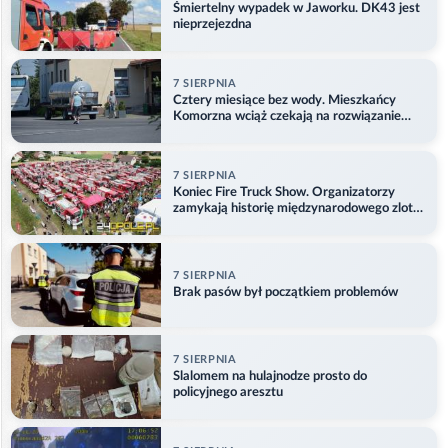
Śmiertelny wypadek w Jaworku. DK43 jest
nieprzejezdna
7 SIERPNIA
Cztery miesiące bez wody. Mieszkańcy
Komorzna wciąż czekają na rozwiązanie
problemu
7 SIERPNIA
Koniec Fire Truck Show. Organizatorzy
zamykają historię międzynarodowego zlotu
w Główczycach
7 SIERPNIA
Brak pasów był początkiem problemów
7 SIERPNIA
Slalomem na hulajnodze prosto do
policyjnego aresztu