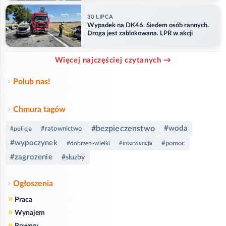
30 LIPCA
Wypadek na DK46. Siedem osób rannych.
Droga jest zablokowana. LPR w akcji
Więcej najczęściej czytanych →
Polub nas!
Chmura tagów
#bezpieczenstwo
#woda
#ratownictwo
#policja
#wypoczynek
#pomoc
#dobrzen-wielki
#interwencja
#zagrozenie
#sluzby
Ogłoszenia
»
Praca
»
Wynajem
»