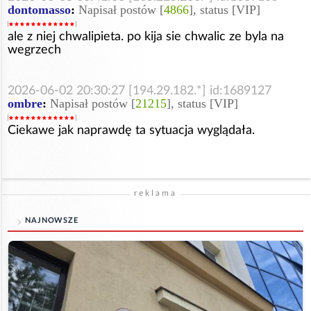
dontomasso
:
Napisał postów [
4866
], status [VIP]
ale z niej chwalipieta. po kija sie chwalic ze byla na
wegrzech
2026-06-02 20:30:27 [194.29.182.*] id:1689127
ombre
:
Napisał postów [
21215
], status [VIP]
Ciekawe jak naprawdę ta sytuacja wyglądała.
reklama
NAJNOWSZE