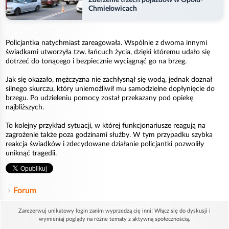
Zderzenie trzech pojazdów w Opolu-
Chmielowicach
Policjantka natychmiast zareagowała. Wspólnie z dwoma innymi
świadkami utworzyła tzw. łańcuch życia, dzięki któremu udało się
dotrzeć do tonącego i bezpiecznie wyciągnąć go na brzeg.
Jak się okazało, mężczyzna nie zachłysnął się wodą, jednak doznał
silnego skurczu, który uniemożliwił mu samodzielne dopłynięcie do
brzegu. Po udzieleniu pomocy został przekazany pod opiekę
najbliższych.
To kolejny przykład sytuacji, w której funkcjonariusze reagują na
zagrożenie także poza godzinami służby. W tym przypadku szybka
reakcja świadków i zdecydowane działanie policjantki pozwoliły
uniknąć tragedii.
Forum
Zarezerwuj unikatowy login zanim wyprzedzą cię inni! Włącz się do dyskusji i
wymieniaj poglądy na różne tematy z aktywną społecznością.