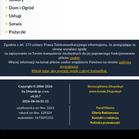
Rowery
»
Dom i Ogród
»
Usługi
»
Serwis
»
Pożyczki
Zgodnie z art. 173 ustawy Prawa Telekomunikacyjnego informujemy, że przeglądając tę
stronę wyrażasz zgodę
na zapisywanie na Twoim komputerze niezbędnych do jej poprawnego funkcjonowania
plików
cookie
.
Więcej informacji na temat plików cookie znajdziecie Państwo na stronie
polityka
prywatności
.
Kliknij tutaj, aby wyrazić zgodę i ukryć komunikat.
Copyright © 2006-2026
Strona główna 24opole.pl
by 24opole sp. z o.o.
www.hotele.24opole.pl
v4.30.7
2026-08-06 01:15
użytkownicy on-line: 3261
Panel Klienta
rekord on-line: 129224
Oferta Reklamowa
wyświetleń: 1673091352
Kontakt z redakcją
Polityka prywatności