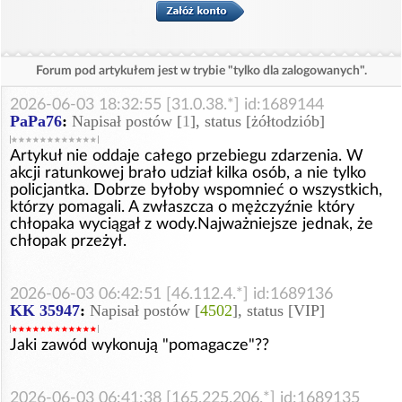
Forum pod artykułem jest w trybie "tylko dla zalogowanych".
2026-06-03 18:32:55 [31.0.38.*] id:1689144
PaPa76
:
Napisał postów [
1
], status [żółtodziób]
Artykuł nie oddaje całego przebiegu zdarzenia. W
akcji ratunkowej brało udział kilka osób, a nie tylko
policjantka. Dobrze byłoby wspomnieć o wszystkich,
którzy pomagali. A zwłaszcza o mężczyźnie który
chłopaka wyciągał z wody.Najważniejsze jednak, że
chłopak przeżył.
2026-06-03 06:42:51 [46.112.4.*] id:1689136
KK 35947
:
Napisał postów [
4502
], status [VIP]
Jaki zawód wykonują "pomagacze"??
2026-06-03 06:41:38 [165.225.206.*] id:1689135