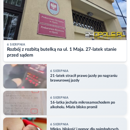
6 SIERPNIA
Rozbój z rozbitą butelką na ul. 1 Maja. 27-latek stanie
przed sądem
6 SIERPNIA
21-latek stracił prawo jazdy po nagraniu
brawurowej jazdy
6 SIERPNIA
16-latka jechała mikrosamochodem po
alkoholu. Miała blisko promil
6 SIERPNIA
Mleko, bliskość i pomoc dla najmłodszych.