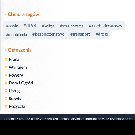
Chmura tagów
#dk94
#ruch-drogowy
#opole
#kolizja
#straz-pozarna
#bezpieczenstwo
#transport
#drogi
#utrudnienia
Ogłoszenia
»
Praca
»
Wynajem
»
Rowery
»
Dom i Ogród
»
Usługi
»
Serwis
»
Pożyczki
Zgodnie z art. 173 ustawy Prawa Telekomunikacyjnego informujemy, że przeglądając tę
stronę wyrażasz zgodę
na zapisywanie na Twoim komputerze niezbędnych do jej poprawnego funkcjonowania
plików
cookie
.