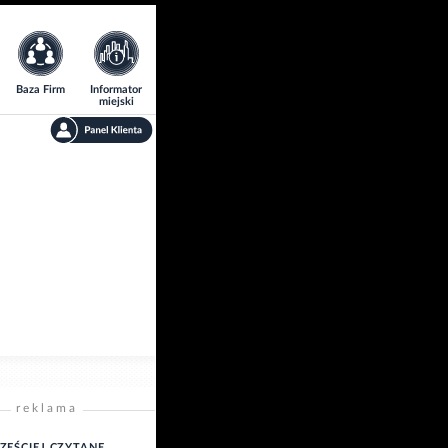
Baza Firm
Informator
miejski
reklama
ZĘŚCIEJ CZYTANE