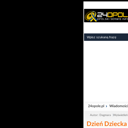
24opole.pl
Wiadomośc
Autor: Dagmara
Wyświetleń
Dzień Dziecka 