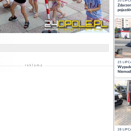
20 LIPC
Zdarzen
pojazdó
z kiero
kajdank
25 LIPC
reklama
Wypadek
Niemodl
osoby w
28 LIPC