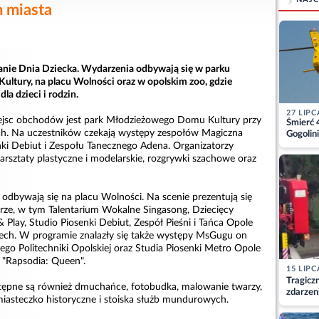
h miasta
nie Dnia Dziecka. Wydarzenia odbywają się w parku
tury, na placu Wolności oraz w opolskim zoo, gdzie
a dzieci i rodzin.
27 LIPC
jsc obchodów jest park Młodzieżowego Domu Kultury przy
Śmierć 
ch. Na uczestników czekają występy zespołów Magiczna
Gogolini
matkę
enki Debiut i Zespołu Tanecznego Adena. Organizatorzy
arsztaty plastyczne i modelarskie, rozgrywki szachowe oraz
odbywają się na placu Wolności. Na scenie prezentują się
cerze, w tym Talentarium Wokalne Singasong, Dziecięcy
Play, Studio Piosenki Debiut, Zespół Pieśni i Tańca Opole
ech. W programie znalazły się także występy MsGugu on
ego Politechniki Opolskiej oraz Studia Piosenki Metro Opole
 "Rapsodia: Queen".
15 LIPC
Tragicz
tępne są również dmuchańce, fotobudka, malowanie twarzy,
zdarzen
miasteczko historyczne i stoiska służb mundurowych.