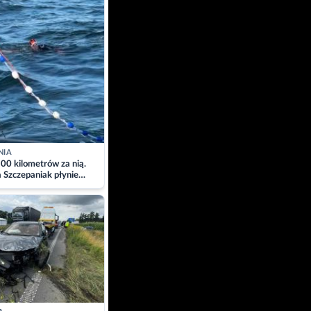
NIA
00 kilometrów za nią.
a Szczepaniak płynie
łtyk dla Piotra.
zacja