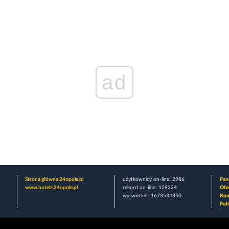
ad
Strona główna 24opole.pl
użytkownicy on-line: 2986
Pane
www.hotele.24opole.pl
rekord on-line: 129224
Ofe
wyświetleń: 1673534350
Kon
Pol