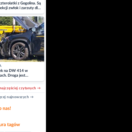
zterolatki z Gogolina. Są
ekcji zwłok i zarzuty dla
A
k na DW 414 w
ach. Droga jest
owana
najczęściej czytanych →
cej najnowszych →
b nas!
ra tagów