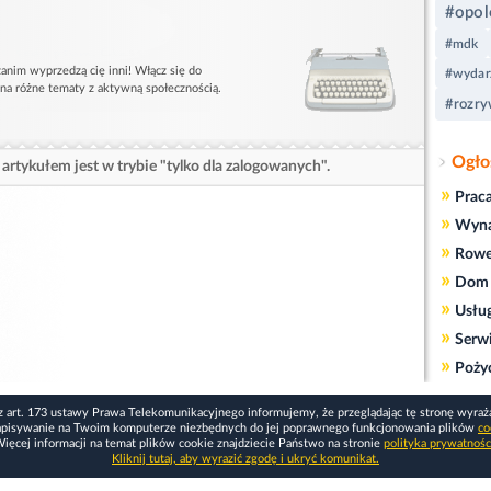
#opol
#mdk
anim wyprzedzą cię inni! Włącz się do
#wydar
 na różne tematy z aktywną społecznością.
#rozr
Ogło
artykułem jest w trybie "tylko dla zalogowanych".
»
Prac
»
Wyn
»
Rowe
»
Dom 
»
Usłu
»
Serw
»
Poży
z art. 173 ustawy Prawa Telekomunikacyjnego informujemy, że przeglądając tę stronę wyraż
apisywanie na Twoim komputerze niezbędnych do jej poprawnego funkcjonowania plików
co
ięcej informacji na temat plików cookie znajdziecie Państwo na stronie
polityka prywatnośc
Kliknij tutaj, aby wyrazić zgodę i ukryć komunikat.