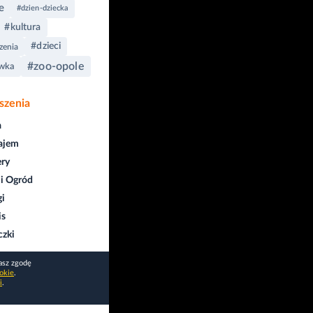
e
#dzien-dziecka
#kultura
#dzieci
zenia
#zoo-opole
ywka
szenia
a
ajem
ry
i Ogród
gi
is
czki
asz zgodę
okie
.
i
.