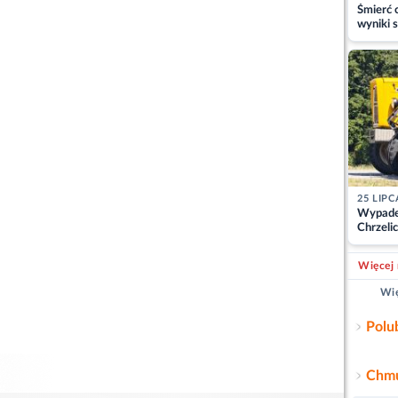
Śmierć c
wyniki s
matki
25 LIPC
Wypade
Chrzelic
zablok
Więcej 
Wię
Polu
Chmu