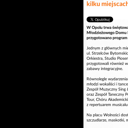
kilku miejscac
W Opolu trwa świętowa
Młodzieżowego Domu Kul
przygotowano program dl
Jednym z głównych mie
ul. Strzelców Bytomski
Orkiestra, Studio Pios
przygotowali również w
zabawy integracyjne.
Równolegle wydarzenia 
młodzi wokaliści i tan
Zespół Muzyczny Sing & 
oraz Zespół Taneczny P
Tour, Chóru Akademicki
z repertuarem musicalu
Na placu Wolności dos
szczudlarze, maskotki, 