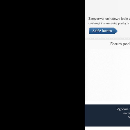
Zarezerwuj unikatowy login z
dyskusji i wymieniaj poglądy
Forum pod 
Zgodnie 
na z
W