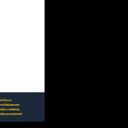
l Klienta
rta Reklamowa
takt z redakcją
ityka prywatności