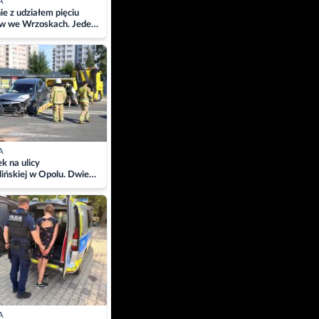
A
ie z udziałem pięciu
w we Wrzoskach. Jeden
wców zabrany w
ach
A
 na ulicy
ińskiej w Opolu. Dwie
 szpitalu
A