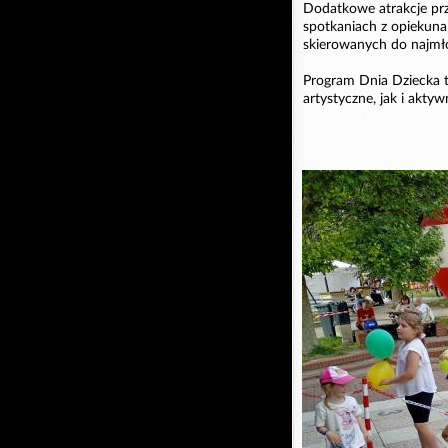
Dodatkowe atrakcje pr
spotkaniach z opiekuna
skierowanych do najmł
Program Dnia Dziecka t
artystyczne, jak i akty