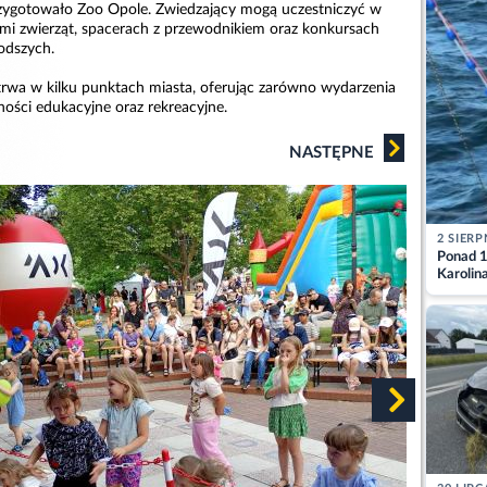
zygotowało Zoo Opole. Zwiedzający mogą uczestniczyć w
mi zwierząt, spacerach z przewodnikiem oraz konkursach
odszych.
rwa w kilku punktach miasta, oferując zarówno wydarzenia
wności edukacyjne oraz rekreacyjne.
NASTĘPNE
2 SIERP
Ponad 1
Karolin
przez Ba
Aktuali