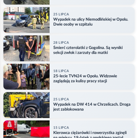
kajdankach
25 LIPCA
Wypadek na ulicy Niemodlińskiej w Opolu.
Dwie osoby w szpitalu
28 LIPCA
Śmierć czterolatki z Gogolina. Są wyniki
sekcji zwłok i zarzuty dla matki
18 LIPCA
25-lecie TVN24 w Opolu. Widzowie
zaglądają za kulisy pracy stacji
25 LIPCA
Wypadek na DW 414 w Chrzelicach. Droga
jest zablokowana
15 LIPCA
Kierowca ciężarówki i rowerzystka zginęli
na miejscu. 19-latek z opolskiego został