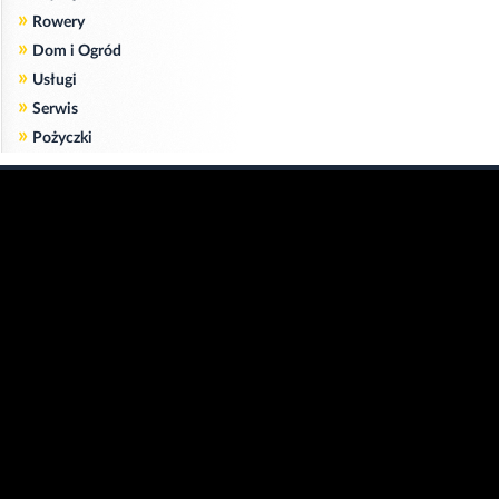
»
Rowery
»
Dom i Ogród
»
Usługi
»
Serwis
»
Pożyczki
Zgodnie z art. 173 ustawy Prawa Telekomunikacyjnego informujemy, że przeglądając tę
stronę wyrażasz zgodę
na zapisywanie na Twoim komputerze niezbędnych do jej poprawnego funkcjonowania
plików
cookie
.
Więcej informacji na temat plików cookie znajdziecie Państwo na stronie
polityka
prywatności
.
Kliknij tutaj, aby wyrazić zgodę i ukryć komunikat.
Copyright © 2006-2026
Strona główna 24opole.pl
by 24opole sp. z o.o.
www.hotele.24opole.pl
v4.30.9
2026-08-08 16:47
użytkownicy on-line: 2922
Panel Klienta
rekord on-line: 129224
Oferta Reklamowa
wyświetleń: 1674105320
Kontakt z redakcją
Polityka prywatności