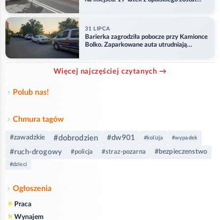
ranny
31 LIPCA
Barierka zagrodziła pobocze przy Kamionce
Bolko. Zaparkowane auta utrudniają
przejazd
Więcej najczęściej czytanych →
Polub nas!
Chmura tagów
#dobrodzien
#dw901
#zawadzkie
#kolizja
#wypadek
#ruch-drogowy
#bezpieczenstwo
#policja
#straz-pozarna
#dzieci
Ogłoszenia
»
Praca
»
Wynajem