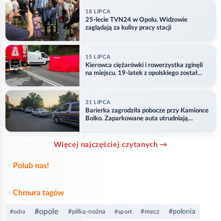
18 LIPCA
25-lecie TVN24 w Opolu. Widzowie
zaglądają za kulisy pracy stacji
15 LIPCA
Kierowca ciężarówki i rowerzystka zginęli
na miejscu. 19-latek z opolskiego został
ranny
31 LIPCA
Barierka zagrodziła pobocze przy Kamionce
Bolko. Zaparkowane auta utrudniają
przejazd
Więcej najczęściej czytanych →
Polub nas!
Chmura tagów
#opole
#polonia
#piłka-nożna
#mecz
#odra
#sport