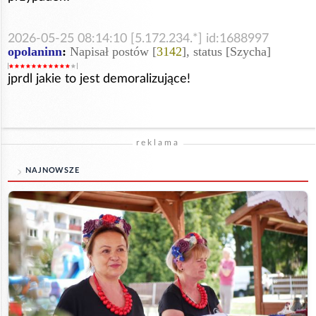
2026-05-25 08:14:10 [5.172.234.*] id:1688997
opolaninn
:
Napisał postów [
3142
], status [Szycha]
jprdl jakie to jest demoralizujące!
reklama
NAJNOWSZE