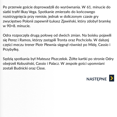
Po przerwie goście doprowadzili do wyrównania. W 61. minucie do
siatki trafił Ilkay Vega. Spotkanie zmierzało do końcowego
rozstrzygnięcia przy remisie, jednak w doliczonym czasie gry
zwycięstwo Polonii zapewnił Łukasz Zjawiński, który zdobył bramkę
w 90+8. minucie.
Odra rozpoczęła drugą połowę od dwóch zmian. Na boisku pojawili
się Perez i Ramos, którzy zastąpili Tronta oraz Pochcioła. W dalszej
części meczu trener Piotr Plewnia sięgnął również po Midę, Cassio i
Przybyłkę.
Sędzią spotkania był Mateusz Piszczelok. Żółte kartki po stronie Odry
obejrzeli Kobusiński, Cassio i Palacz. W zespole gości upomniani
zostali Budnicki oraz Cisse.
NASTĘPNE