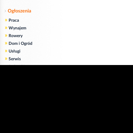
Ogłoszenia
»
Praca
»
Wynajem
»
Rowery
»
Dom i Ogród
»
Usługi
»
Serwis
»
Pożyczki
Zgodnie z art. 173 ustawy Prawa Telekomunikacyjnego informujemy, że przeglądając tę
stronę wyrażasz zgodę
na zapisywanie na Twoim komputerze niezbędnych do jej poprawnego funkcjonowania
plików
cookie
.
Więcej informacji na temat plików cookie znajdziecie Państwo na stronie
polityka
prywatności
.
Kliknij tutaj, aby wyrazić zgodę i ukryć komunikat.
Copyright © 2006-2026
Strona główna 24opole.pl
by 24opole sp. z o.o.
www.hotele.24opole.pl
v4.30.9