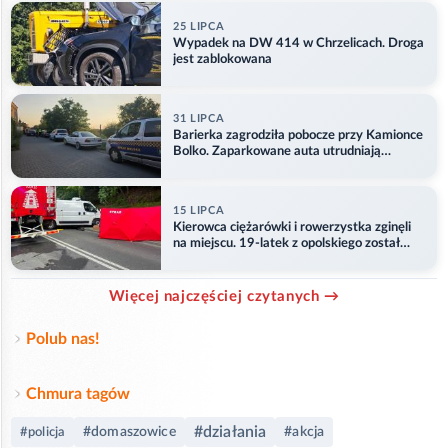
25 LIPCA
Wypadek na DW 414 w Chrzelicach. Droga
jest zablokowana
31 LIPCA
Barierka zagrodziła pobocze przy Kamionce
Bolko. Zaparkowane auta utrudniają
przejazd
15 LIPCA
Kierowca ciężarówki i rowerzystka zginęli
na miejscu. 19-latek z opolskiego został
ranny
Więcej najczęściej czytanych →
Polub nas!
Chmura tagów
#działania
#domaszowice
#akcja
#policja