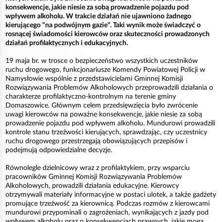
konsekwencje, jakie niesie za sobą prowadzenie pojazdu pod
wpływem alkoholu. W trakcie działań nie ujawniono żadnego
kierującego "na podwójnym gazie". Taki wynik może świadczyć o
rosnącej świadomości kierowców oraz skuteczności prowadzonych
działań profilaktycznych i edukacyjnych.
19 maja br. w trosce o bezpieczeństwo wszystkich uczestników
ruchu drogowego, funkcjonariusze Komendy Powiatowej Policji w
Namysłowie wspólnie z przedstawicielami Gminnej Komisji
Rozwiązywania Problemów Alkoholowych przeprowadzili działania o
charakterze profilaktyczno-kontrolnym na terenie gminy
Domaszowice. Głównym celem przedsięwzięcia było zwrócenie
uwagi kierowców na poważne konsekwencje, jakie niesie za sobą
prowadzenie pojazdu pod wpływem alkoholu. Mundurowi prowadzili
kontrole stanu trzeźwości kierujących, sprawdzając, czy uczestnicy
ruchu drogowego przestrzegają obowiązujących przepisów i
podejmują odpowiedzialne decyzje.
Równolegle dzielnicowy wraz z profilaktykiem, przy wsparciu
pracowników Gminnej Komisji Rozwiązywania Problemów
Alkoholowych, prowadzili działania edukacyjne. Kierowcy
otrzymywali materiały informacyjne w postaci ulotek, a także gadżety
promujące trzeźwość za kierownicą. Podczas rozmów z kierowcami
mundurowi przypominali o zagrożeniach, wynikających z jazdy pod
wpływem alkoholu oraz o konsekwencjach prawnych, jakie mogą