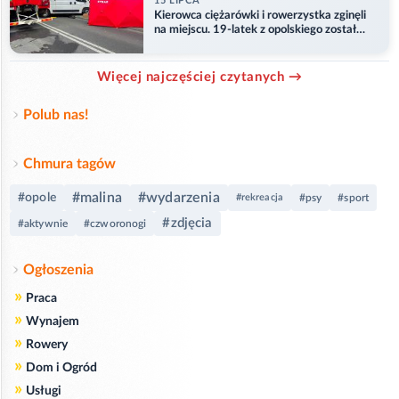
15 LIPCA
Kierowca ciężarówki i rowerzystka zginęli
na miejscu. 19-latek z opolskiego został
ranny
Więcej najczęściej czytanych →
Polub nas!
Chmura tagów
#malina
#wydarzenia
#opole
#rekreacja
#psy
#sport
#zdjęcia
#aktywnie
#czworonogi
Ogłoszenia
»
Praca
»
Wynajem
»
Rowery
»
Dom i Ogród
»
Usługi