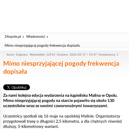
24opole.pl
Wiadomości
Mimo niesprzyjającej pogody frekwencja dopisała
Autor: Dagmara
Wyświetleń: 12914
Dodano: 2026-05-17 / 19:47
Komentarzy: 1
Mimo niesprzyjającej pogody frekwencja
dopisała
Za nami kolejna edycja wydarzenia na kąpielisku Malina w Opolu.
Mimo niesprzyjającej pogody na starcie pojawiło się około 130
uczestników wraz ze swoimi czworonożnymi towarzyszami.
Uczestnicy spotkali się 16 maja na opolskiej Malinie. Organizatorzy
przygotowali trasę o długości 2,5 kilometra, a dla chętnych również
dłuższy, 5-kilometrowy wariant.