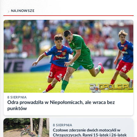
NAJNOWSZE
8 SIERPNIA
Odra prowadziła w Niepołomicach, ale wraca bez
punktów
8 SIERPNIA
Czołowe zderzenie dwóch motocykli w
Chrząszczycach. Ranni 15-latek i 26-latek