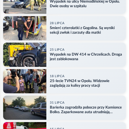
Wypadek na ulicy Niemodlińskiej w Opolu.
Dwie osoby w szpitalu
28 LIPCA
Śmierć czterolatki z Gogolina. Są wyniki
sekcji zwłok i zarzuty dla matki
25 LIPCA
Wypadek na DW 414 w Chrzelicach. Droga
jest zablokowana
18 LIPCA
25-lecie TVN24 w Opolu. Widzowie
zaglądają za kulisy pracy stacji
31 LIPCA
Barierka zagrodziła pobocze przy Kamionce
Bolko. Zaparkowane auta utrudniają
przejazd