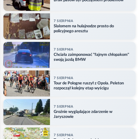
Brak pasów był początkiem problemów
7 SIERPNIA
Slalomem na hulajnodze prosto do
policyjnego aresztu
7 SIERPNIA
Chciała zaimponować "fajnym chłopakom"
swoją jazdą BMW
7 SIERPNIA
Tour de Pologne ruszył z Opola. Peleton
rozpoczął kolejny etap wyścigu
7 SIERPNIA
Groźnie wyglądające zdarzenie w
Jaryszowie
7 SIERPNIA