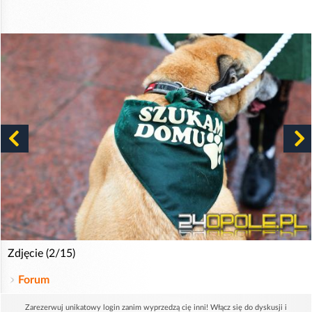
Zdjęcie (2/15)
Forum
Zarezerwuj unikatowy login zanim wyprzedzą cię inni! Włącz się do dyskusji i