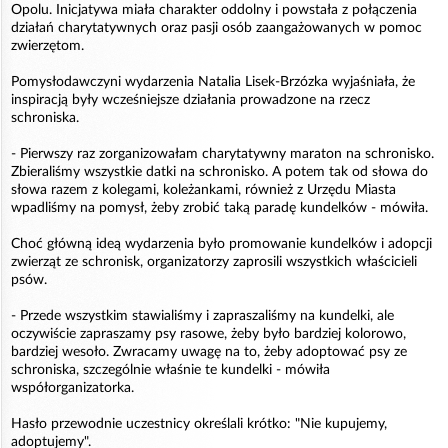
Opolu. Inicjatywa miała charakter oddolny i powstała z połączenia
działań charytatywnych oraz pasji osób zaangażowanych w pomoc
zwierzętom.
Pomysłodawczyni wydarzenia Natalia Lisek-Brzózka wyjaśniała, że
inspiracją były wcześniejsze działania prowadzone na rzecz
schroniska.
- Pierwszy raz zorganizowałam charytatywny maraton na schronisko.
Zbieraliśmy wszystkie datki na schronisko. A potem tak od słowa do
słowa razem z kolegami, koleżankami, również z Urzędu Miasta
wpadliśmy na pomysł, żeby zrobić taką paradę kundelków - mówiła.
Choć główną ideą wydarzenia było promowanie kundelków i adopcji
zwierząt ze schronisk, organizatorzy zaprosili wszystkich właścicieli
psów.
- Przede wszystkim stawialiśmy i zapraszaliśmy na kundelki, ale
oczywiście zapraszamy psy rasowe, żeby było bardziej kolorowo,
bardziej wesoło. Zwracamy uwagę na to, żeby adoptować psy ze
schroniska, szczególnie właśnie te kundelki - mówiła
współorganizatorka.
Hasło przewodnie uczestnicy określali krótko: "Nie kupujemy,
adoptujemy".