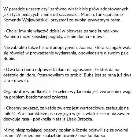
W paradzie uczestniczyli zarówno właściciele psów adoptowanych,
jak i tych będących z nimi od szczeniaka. Marcin, funkcjonariusz
Komendy Wojewódzkiej, przyszedł ze swoim prywatnym psem.
- Chcieliśmy się włączyć dzisiaj w pierwszą paradę kundelków.
Pomimo może kiepskiej pogody, ale nie ducha - mówił.
Nie zabrakło także historii adopcyjnych. Joanna, która zaangażowała
się również w prowadzenie wydarzenia, opowiedziała o swoim psie
Bubie.
- Dwa lata temu odpowiedziałam na ogłoszenie, że ktoś da na
ostatnie dni dom. Postanowiłam to zrobić. Buba jest ze mną już dwa
lata - mówiła.
Organizatorzy podkreślali, że celem wydarzenia jest zwrócenie uwagi
na problem bezdomności zwierząt.
- Chcemy pokazać, że każde zwierzę jest wartościowe, zasługuje na
miłość. A o charakterze psa czy jego więzi z właścicielem nie zawsze
decyduje rasa - podkreśla Natalia Lisek-Brzózka.
Mimo niesprzyjającej pogody opolanie licznie pojawili się ze swoimi
psami. W programie znalazł się również finał konkursu