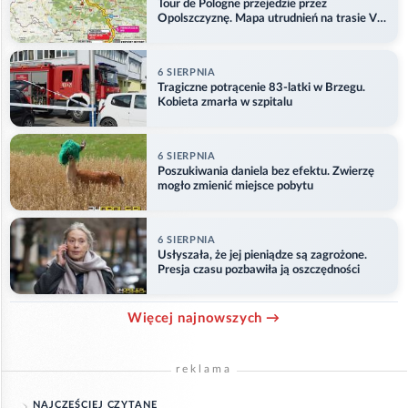
Tour de Pologne przejedzie przez
Opolszczyznę. Mapa utrudnień na trasie V
etapu
6 SIERPNIA
Tragiczne potrącenie 83-latki w Brzegu.
Kobieta zmarła w szpitalu
6 SIERPNIA
Poszukiwania daniela bez efektu. Zwierzę
mogło zmienić miejsce pobytu
6 SIERPNIA
Usłyszała, że jej pieniądze są zagrożone.
Presja czasu pozbawiła ją oszczędności
Więcej najnowszych →
reklama
NAJCZĘŚCIEJ CZYTANE