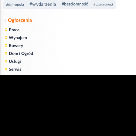
#wydarzenia
#bezdomność
#dni-opola
#czworonogi
Ogłoszenia
»
Praca
»
Wynajem
»
Rowery
»
Dom i Ogród
»
Usługi
»
Serwis
»
Pożyczki
Zgodnie z art. 173 ustawy Prawa Telekomunikacyjnego informujemy, że przeglądając tę
stronę wyrażasz zgodę
na zapisywanie na Twoim komputerze niezbędnych do jej poprawnego funkcjonowania
plików
cookie
.
Więcej informacji na temat plików cookie znajdziecie Państwo na stronie
polityka
prywatności
.
Kliknij tutaj, aby wyrazić zgodę i ukryć komunikat.
Copyright © 2006-2026
Strona główna 24opole.pl
by 24opole sp. z o.o.
www.hotele.24opole.pl