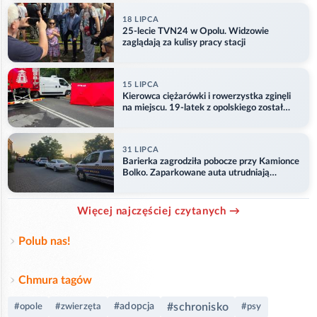
18 LIPCA
25-lecie TVN24 w Opolu. Widzowie
zaglądają za kulisy pracy stacji
15 LIPCA
Kierowca ciężarówki i rowerzystka zginęli
na miejscu. 19-latek z opolskiego został
ranny
31 LIPCA
Barierka zagrodziła pobocze przy Kamionce
Bolko. Zaparkowane auta utrudniają
przejazd
Więcej najczęściej czytanych →
Polub nas!
Chmura tagów
#schronisko
#adopcja
#opole
#zwierzęta
#psy