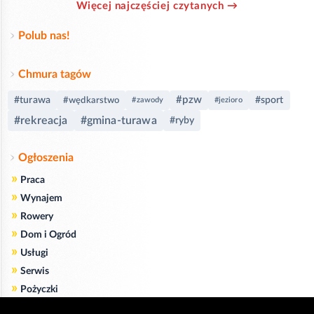
Więcej najczęściej czytanych →
Polub nas!
Chmura tagów
#pzw
#turawa
#sport
#wędkarstwo
#zawody
#jezioro
#rekreacja
#gmina-turawa
#ryby
Ogłoszenia
»
Praca
»
Wynajem
»
Rowery
»
Dom i Ogród
»
Usługi
»
Serwis
»
Pożyczki