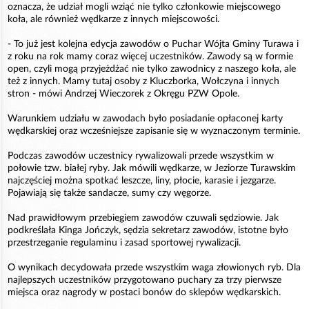
oznacza, że udział mogli wziąć nie tylko członkowie miejscowego
koła, ale również wędkarze z innych miejscowości.
- To już jest kolejna edycja zawodów o Puchar Wójta Gminy Turawa i
z roku na rok mamy coraz więcej uczestników. Zawody są w formie
open, czyli mogą przyjeżdżać nie tylko zawodnicy z naszego koła, ale
też z innych. Mamy tutaj osoby z Kluczborka, Wołczyna i innych
stron - mówi Andrzej Wieczorek z Okręgu PZW Opole.
Warunkiem udziału w zawodach było posiadanie opłaconej karty
wędkarskiej oraz wcześniejsze zapisanie się w wyznaczonym terminie.
Podczas zawodów uczestnicy rywalizowali przede wszystkim w
połowie tzw. białej ryby. Jak mówili wędkarze, w Jeziorze Turawskim
najczęściej można spotkać leszcze, liny, płocie, karasie i jezgarze.
Pojawiają się także sandacze, sumy czy węgorze.
Nad prawidłowym przebiegiem zawodów czuwali sędziowie. Jak
podkreślała Kinga Jończyk, sędzia sekretarz zawodów, istotne było
przestrzeganie regulaminu i zasad sportowej rywalizacji.
O wynikach decydowała przede wszystkim waga złowionych ryb. Dla
najlepszych uczestników przygotowano puchary za trzy pierwsze
miejsca oraz nagrody w postaci bonów do sklepów wędkarskich.