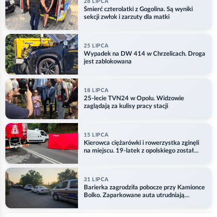
28 LIPCA
Śmierć czterolatki z Gogolina. Są wyniki
sekcji zwłok i zarzuty dla matki
25 LIPCA
Wypadek na DW 414 w Chrzelicach. Droga
jest zablokowana
18 LIPCA
25-lecie TVN24 w Opolu. Widzowie
zaglądają za kulisy pracy stacji
15 LIPCA
Kierowca ciężarówki i rowerzystka zginęli
na miejscu. 19-latek z opolskiego został
ranny
31 LIPCA
Barierka zagrodziła pobocze przy Kamionce
Bolko. Zaparkowane auta utrudniają
przejazd