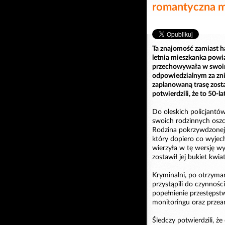
romantyczna m
Ta znajomość zamiast h
letnia mieszkanka powi
przechowywała w swoim
odpowiedzialnym za zni
zaplanowaną trasę zosta
potwierdzili, że to 50-l
Do oleskich policjantów
swoich rodzinnych oszcz
Rodzina pokrzywdzonej p
który dopiero co wyjech
wierzyła w tę wersję w
zostawił jej bukiet kwia
Kryminalni, po otrzyman
przystąpili do czynnośc
popełnienie przestępstw
monitoringu oraz przean
Śledczy potwierdzili, ż