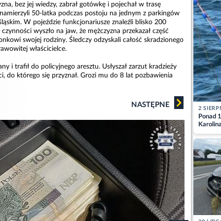
zna, bez jej wiedzy, zabrał gotówkę i pojechał w trasę
 namierzyli 50-latka podczas postoju na jednym z parkingów
ąskim. W pojeździe funkcjonariusze znaleźli blisko 200
u czynności wyszło na jaw, że mężczyzna przekazał część
onkowi swojej rodziny. Śledczy odzyskali całość skradzionego
rawowitej właścicielce.
ny i trafił do policyjnego aresztu. Usłyszał zarzut kradzieży
i, do którego się przyznał. Grozi mu do 8 lat pozbawienia
NASTĘPNE
2 SIERP
Ponad 1
Karolin
przez Ba
Aktuali