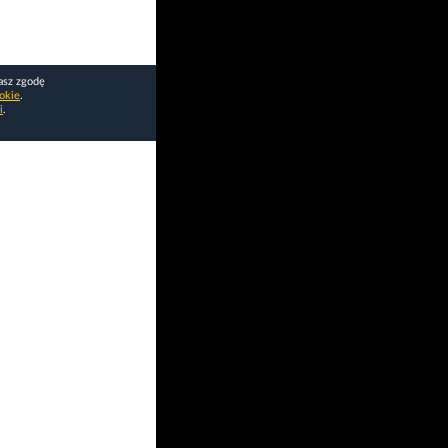
asz zgodę
okie
.
i
.