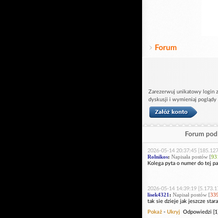
Forum
Zarezerwuj unikatowy login z
dyskusji i wymieniaj poglądy
Forum pod 
2026-05-14 20:37:45 [185.127
Rolnikos
:
Napisała postów [
93
Kolega pyta o numer do tej pa
2026-05-14 14:39:19 [5.173.1
lisek4321
:
Napisał postów [
33
tak sie dzieje jak jeszcze sta
Pokaż
-
Ukryj
Odpowiedzi [1