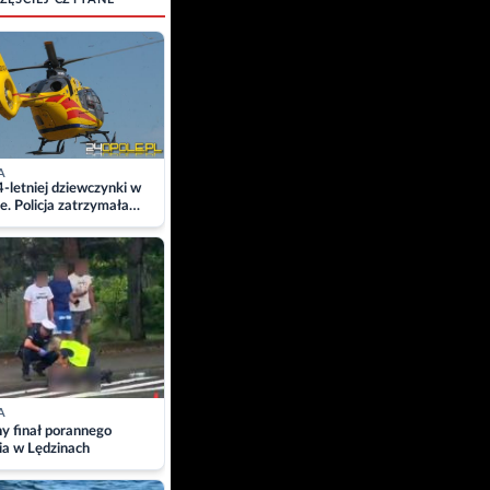
A
4-letniej dziewczynki w
e. Policja zatrzymała
A
ny finał porannego
ia w Lędzinach