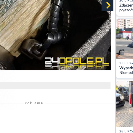
20 LIPC
Zdarzen
pojazdó
z kiero
kajdank
25 LIPC
Wypadek
Niemodl
osoby w
reklama
28 LIPC