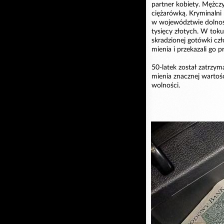
partner kobiety. Mężczy
ciężarówką. Kryminalni
w województwie dolnośl
tysięcy złotych. W tok
skradzionej gotówki czł
mienia i przekazali go p
50-latek został zatrzyma
mienia znacznej wartośc
wolności.