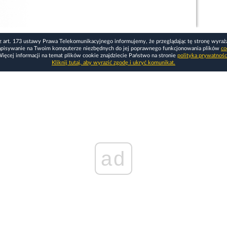
z art. 173 ustawy Prawa Telekomunikacyjnego informujemy, że przeglądając tę stronę wyraż
apisywanie na Twoim komputerze niezbędnych do jej poprawnego funkcjonowania plików
co
ięcej informacji na temat plików cookie znajdziecie Państwo na stronie
polityka prywatnośc
Kliknij tutaj, aby wyrazić zgodę i ukryć komunikat.
ad