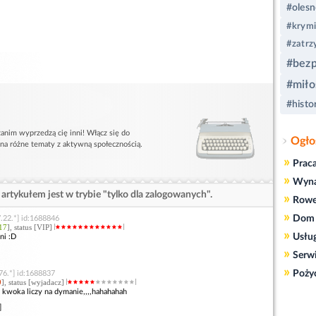
#olesn
#krymi
#zatrz
#bez
#miło
#histo
anim wyprzedzą cię inni! Włącz się do
Ogło
 na różne tematy z aktywną społecznością.
»
Prac
»
Wyn
artykułem jest w trybie "tylko dla zalogowanych".
»
Rowe
»
Dom 
.22.*] id:1688846
17
], status [VIP]
»
Usłu
ni :D
»
Serw
»
Poży
76.*] id:1688837
9
], status [wyjadacz]
ra kwoka liczy na dymanie,,,,hahahahah
]