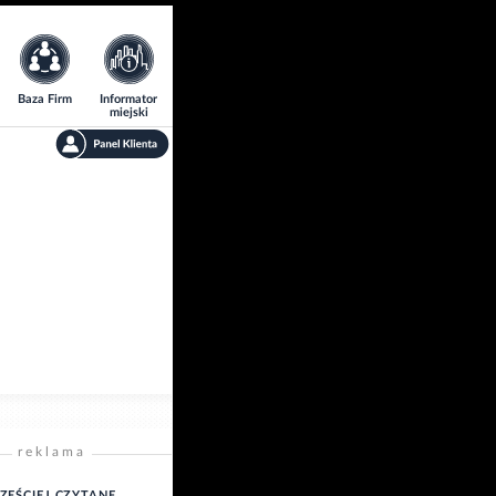
Baza Firm
Informator
miejski
reklama
ZĘŚCIEJ CZYTANE