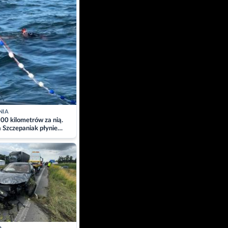
NIA
00 kilometrów za nią.
a Szczepaniak płynie
łtyk dla Piotra.
zacja