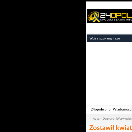
24opole.pl
Wiadomośc
Autor: Dagmara
Wyświetleń
Zostawił kwiat