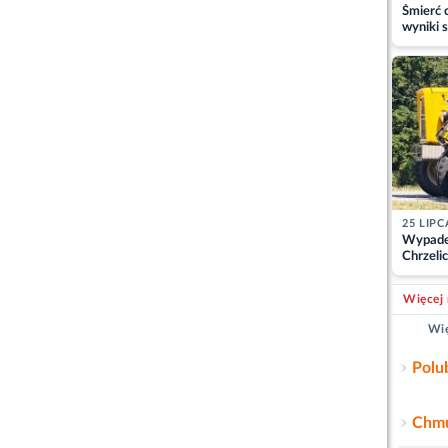
Śmierć c
wyniki s
matki
25 LIPC
Wypade
Chrzelic
zablok
Więcej 
Wię
Polu
Chmu