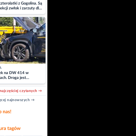
zterolatki z Gogolina. Są
ekcji zwłok i zarzuty dla
A
k na DW 414 w
ach. Droga jest
owana
najczęściej czytanych →
cej najnowszych →
b nas!
ra tagów