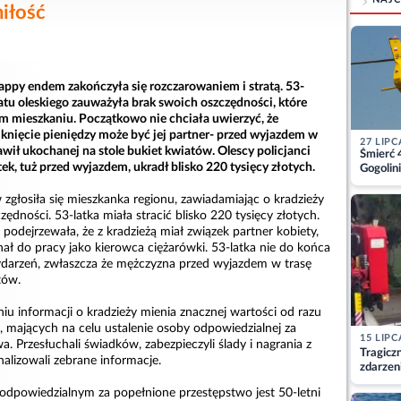
iłość
appy endem zakończyła się rozczarowaniem i stratą. 53-
atu oleskiego zauważyła brak swoich oszczędności, które
 mieszkaniu. Początkowo nie chciała uwierzyć, że
knięcie pieniędzy może być jej partner- przed wyjazdem w
27 LIPC
wił ukochanej na stole bukiet kwiatów. Olescy policjanci
Śmierć 
atek, tuż przed wyjazdem, ukradł blisko 220 tysięcy złotych.
Gogolini
matkę
 zgłosiła się mieszkanka regionu, zawiadamiając o kradzieży
ędności. 53-latka miała stracić blisko 220 tysięcy złotych.
odejrzewała, że z kradzieżą miał związek partner kobiety,
ał do pracy jako kierowca ciężarówki. 53-latka nie do końca
ydarzeń, zwłaszcza że mężczyzna przed wyjazdem w trasę
tów.
iu informacji o kradzieży mienia znacznej wartości od razu
i, mających na celu ustalenie osoby odpowiedzialnej za
15 LIPC
a. Przesłuchali świadków, zabezpieczyli ślady i nagrania z
Tragicz
alizowali zebrane informacje.
zdarzen
e odpowiedzialnym za popełnione przestępstwo jest 50-letni