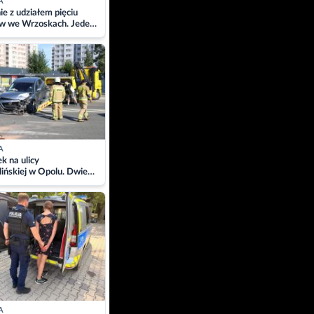
A
ie z udziałem pięciu
w we Wrzoskach. Jeden
wców zabrany w
ach
A
 na ulicy
ińskiej w Opolu. Dwie
 szpitalu
A