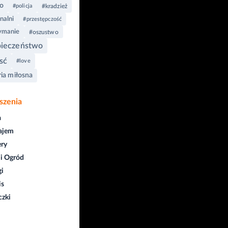
o
#policja
#kradzież
nalni
#przestępczość
ymanie
#oszustwo
pieczeństwo
sć
#love
ria miłosna
szenia
a
ajem
ry
i Ogród
gi
is
czki