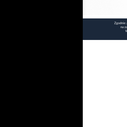
Zgodnie 
na z
W