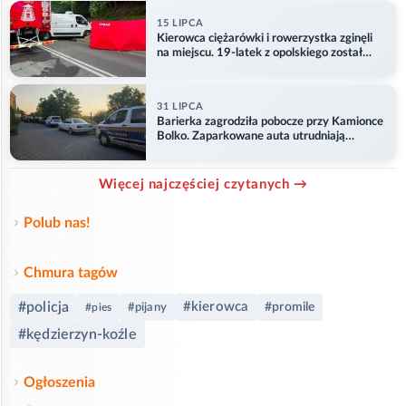
15 LIPCA
Kierowca ciężarówki i rowerzystka zginęli
na miejscu. 19-latek z opolskiego został
ranny
31 LIPCA
Barierka zagrodziła pobocze przy Kamionce
Bolko. Zaparkowane auta utrudniają
przejazd
Więcej najczęściej czytanych →
Polub nas!
Chmura tagów
#policja
#kierowca
#promile
#pijany
#pies
#kędzierzyn-koźle
Ogłoszenia