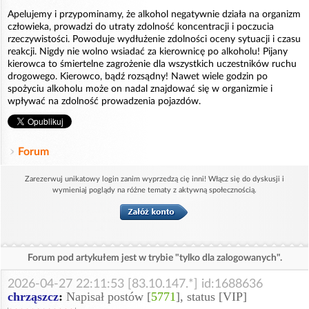
Apelujemy i przypominamy, że alkohol negatywnie działa na organizm
człowieka, prowadzi do utraty zdolność koncentracji i poczucia
rzeczywistości. Powoduje wydłużenie zdolności oceny sytuacji i czasu
reakcji. Nigdy nie wolno wsiadać za kierownicę po alkoholu! Pijany
kierowca to śmiertelne zagrożenie dla wszystkich uczestników ruchu
drogowego. Kierowco, bądź rozsądny! Nawet wiele godzin po
spożyciu alkoholu może on nadal znajdować się w organizmie i
wpływać na zdolność prowadzenia pojazdów.
Forum
Zarezerwuj unikatowy login zanim wyprzedzą cię inni! Włącz się do dyskusji i
wymieniaj poglądy na różne tematy z aktywną społecznością.
Forum pod artykułem jest w trybie "tylko dla zalogowanych".
2026-04-27 22:11:53 [83.10.147.*] id:1688636
chrząszcz
:
Napisał postów [
5771
], status [VIP]