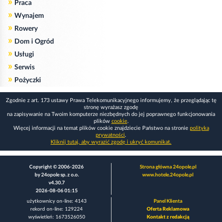
»
Praca
»
Wynajem
»
Rowery
»
Dom i Ogród
»
Usługi
»
Serwis
»
Pożyczki
Zgodnie z art. 173 ustawy Prawa Telekomunikacyjnego informujemy, że przeglądając tę
stronę wyrażasz zgodę
na zapisywanie na Twoim komputerze niezbędnych do jej poprawnego funkcjonowania
plików
cookie
.
Więcej informacji na temat plików cookie znajdziecie Państwo na stronie
polityka
prywatności
.
Kliknij tutaj, aby wyrazić zgodę i ukryć komunikat.
Copyright © 2006-2026
Strona główna 24opole.pl
by 24opole sp. z o.o.
www.hotele.24opole.pl
v4.30.7
2026-08-06 01:15
użytkownicy on-line: 4143
Panel Klienta
rekord on-line: 129224
Oferta Reklamowa
wyświetleń: 1673526050
Kontakt z redakcją