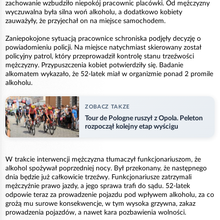
zachowanie wzbudziło niepokój pracownic placówki. Od mężczyzny
wyczuwalna była silna woń alkoholu, a dodatkowo kobiety
zauważyły, że przyjechał on na miejsce samochodem.
Zaniepokojone sytuacją pracownice schroniska podjęły decyzję o
powiadomieniu policji. Na miejsce natychmiast skierowany został
policyjny patrol, który przeprowadził kontrolę stanu trzeźwości
mężczyzny. Przypuszczenia kobiet potwierdziły się. Badanie
alkomatem wykazało, że 52-latek miał w organizmie ponad 2 promile
alkoholu.
ZOBACZ TAKZE
Tour de Pologne ruszył z Opola. Peleton
rozpoczął kolejny etap wyścigu
W trakcie interwencji mężczyzna tłumaczył funkcjonariuszom, że
alkohol spożywał poprzedniej nocy. Był przekonany, że następnego
dnia będzie już całkowicie trzeźwy. Funkcjonariusze zatrzymali
mężczyźnie prawo jazdy, a jego sprawa trafi do sądu. 52-latek
odpowie teraz za prowadzenie pojazdu pod wpływem alkoholu, za co
grożą mu surowe konsekwencje, w tym wysoka grzywna, zakaz
prowadzenia pojazdów, a nawet kara pozbawienia wolności.