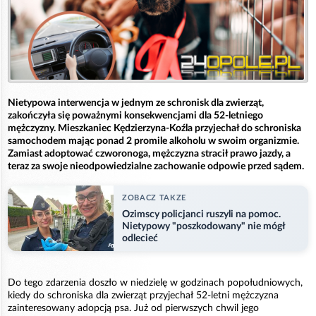
Nietypowa interwencja w jednym ze schronisk dla zwierząt,
zakończyła się poważnymi konsekwencjami dla 52-letniego
mężczyzny. Mieszkaniec Kędzierzyna-Koźla przyjechał do schroniska
samochodem mając ponad 2 promile alkoholu w swoim organizmie.
Zamiast adoptować czworonoga, mężczyzna stracił prawo jazdy, a
teraz za swoje nieodpowiedzialne zachowanie odpowie przed sądem.
ZOBACZ TAKZE
Ozimscy policjanci ruszyli na pomoc.
Nietypowy "poszkodowany" nie mógł
odlecieć
Do tego zdarzenia doszło w niedzielę w godzinach popołudniowych,
kiedy do schroniska dla zwierząt przyjechał 52-letni mężczyzna
zainteresowany adopcją psa. Już od pierwszych chwil jego