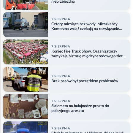
nieprzejezdna
7 SIERPNIA
Cztery miesiące bez wody. Mieszkańcy
Komorzna wciąż czekają na rozwiązanie
problemu
7 SIERPNIA
Koniec Fire Truck Show. Organizatorzy
zamykają historię międzynarodowego zlotu
w Główczycach
7 SIERPNIA
Brak pasów był początkiem problemów
7 SIERPNIA
Slalomem na hulajnodze prosto do
policyjnego aresztu
7 SIERPNIA