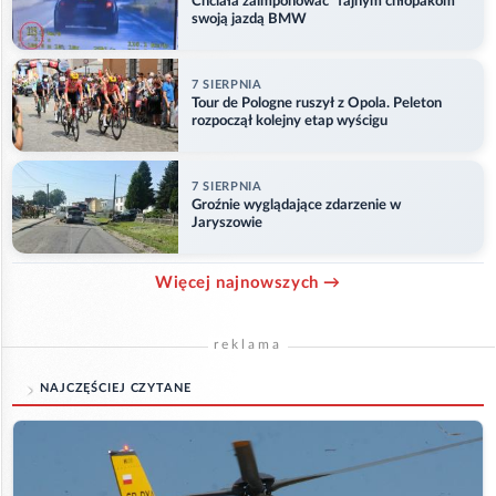
Chciała zaimponować "fajnym chłopakom"
swoją jazdą BMW
7 SIERPNIA
Tour de Pologne ruszył z Opola. Peleton
rozpoczął kolejny etap wyścigu
7 SIERPNIA
Groźnie wyglądające zdarzenie w
Jaryszowie
Więcej najnowszych →
reklama
NAJCZĘŚCIEJ CZYTANE