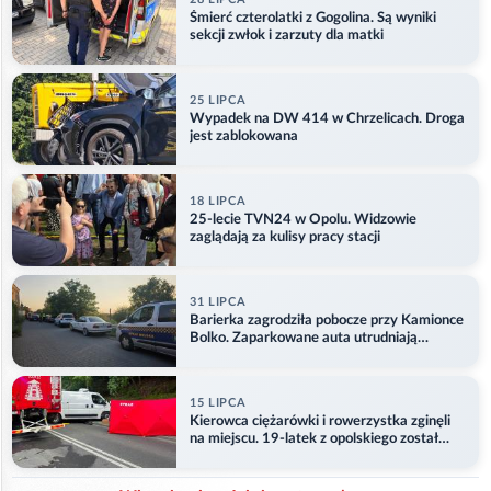
Śmierć czterolatki z Gogolina. Są wyniki
sekcji zwłok i zarzuty dla matki
25 LIPCA
Wypadek na DW 414 w Chrzelicach. Droga
jest zablokowana
18 LIPCA
25-lecie TVN24 w Opolu. Widzowie
zaglądają za kulisy pracy stacji
31 LIPCA
Barierka zagrodziła pobocze przy Kamionce
Bolko. Zaparkowane auta utrudniają
przejazd
15 LIPCA
Kierowca ciężarówki i rowerzystka zginęli
na miejscu. 19-latek z opolskiego został
ranny