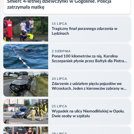
Śmierć 4-letniej dziewczynki w Gogolinie. Policja
zatrzymała matkę
15 LIPCA
Tragiczny finał porannego zdarzenia w
Lędzinach
2 SIERPNIA
Ponad 100 kilometrów za nią. Karolina
Szczepaniak płynie przez Bałtyk dla Piotra.
Aktualizacja
20 LIPCA
Zdarzenie z udziałem pięciu pojazdów we
Wrzoskach. Jeden z kierowców zabrany w
kajdankach
25 LIPCA
Wypadek na ulicy Niemodlińskiej w Opolu.
Dwie osoby w szpitalu
28 LIPCA