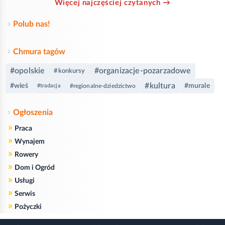
Więcej najczęściej czytanych →
Polub nas!
Chmura tagów
#opolskie
#organizacje-pozarzadowe
#konkursy
#kultura
#wieś
#murale
#tradacja
#regionalne-dziedzictwo
Ogłoszenia
»
Praca
»
Wynajem
»
Rowery
»
Dom i Ogród
»
Usługi
»
Serwis
»
Pożyczki