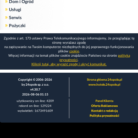
»
Dom i Ogród
»
Usługi
»
Serwis
»
Pożyczki
Zgodnie z art. 173 ustawy Prawa Telekomunikacyjnego informujemy, że przeglądając tę
stronę wyrażasz zgodę
na zapisywanie na Twoim komputerze niezbędnych do jej poprawnego funkcjonowania
plików
cookie
.
Więcej informacji na temat plików cookie znajdziecie Państwo na stronie
polityka
prywatności
.
Kliknij tutaj, aby wyrazić zgodę i ukryć komunikat.
Copyright © 2006-2026
Strona główna 24opole.pl
by 24opole sp. z o.o.
www.hotele.24opole.pl
v4.30.7
2026-08-06 01:15
użytkownicy on-line: 4209
Panel Klienta
rekord on-line: 129224
Oferta Reklamowa
wyświetleń: 1673491609
Kontakt z redakcją
Polityka prywatności