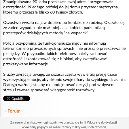
Zmanipulowana 90-latka przekazała swój adres i przygotowała
oszczędności. Niedługo później do jej domu przyszedł mężczyzna,
któremu przekazała blisko 60 tysięcy złotych.
Oszustwo wyszło na jaw dopiero po kontakcie z rodziną. Okazało się,
że żaden wypadek nie miał miejsca, a kobieta padła ofiarą
przestępców działających metodą "na wypadek".
Policja przypomina, że funkcjonariusze nigdy nie informują
telefonicznie o prowadzonych sprawach i nie proszą o przekazywanie
pieniędzy. W przypadku takich telefonów należy zachować
ostrożność i skontaktować się z bliskimi, aby zweryfikować
przekazywane informacje.
Służby zwracają uwagę, że oszuści często wywierają presję czasu i
wykorzystują emocje, aby skłonić swoje ofiary do szybkiego działania.
Dlatego ważne jest, aby nie podejmować decyzji pod wpływem
stresu i zawsze sprawdzać wiarygodność rozmówcy.
Forum
Zarezerwuj unikatowy login zanim wyprzedzą cię inni! Włącz się do dyskusji i
wymieniaj poglądy na różne tematy z aktywną społecznością.