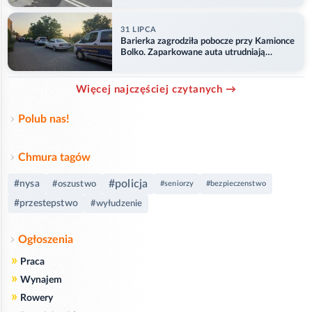
31 LIPCA
Barierka zagrodziła pobocze przy Kamionce
Bolko. Zaparkowane auta utrudniają
przejazd
Więcej najczęściej czytanych →
Polub nas!
Chmura tagów
#policja
#nysa
#oszustwo
#seniorzy
#bezpieczenstwo
#przestepstwo
#wyłudzenie
Ogłoszenia
»
Praca
»
Wynajem
»
Rowery