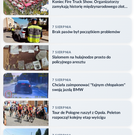
Koniec Fire Truck Show. Organizatorzy
zamykają historię międzynarodowego zlotu
w Główczycach
7 SIERPNIA
Brak pasów był początkiem problemów
7 SIERPNIA
Slalomem na hulajnodze prosto do
policyjnego aresztu
7 SIERPNIA
Chciała zaimponować "fajnym chłopakom"
swoją jazdą BMW
7 SIERPNIA
Tour de Pologne ruszył z Opola. Peleton
rozpoczął kolejny etap wyścigu