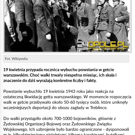
Fot. Wikipedia
19 kwietnia przypada rocznica wybuchu powstania w getcie
warszawskim. Choć walki trwały niespełna miesiąc, ich skala i
znaczenie do dziś wyrażają konkretne liczby i fakty.
Powstanie wybuchło 19 kwietnia 1943 roku jako reakcja na
ostateczną likwidację getta warszawskiego. W momencie rozpoczęcia
walk w getcie przebywało około 50-60 tysięcy osób, które uniknęły
wcześniejszych deportacji do obozu zagłady w Treblince.
Do walki przystąpiło około 700-1000 bojowników, głównie z
Żydowskiej Organizacji Bojowej oraz Żydowskiego Związku
Wojskowego. Ich uzbrojenie było bardzo ograniczone - dysponowali
m.in. kilkudziesięcioma pistoletami, kilkoma karabinami, butelkami