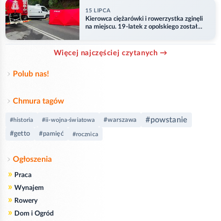
15 LIPCA
Kierowca ciężarówki i rowerzystka zginęli
na miejscu. 19-latek z opolskiego został
ranny
Więcej najczęściej czytanych →
Polub nas!
Chmura tagów
#powstanie
#warszawa
#historia
#ii-wojna-światowa
#getto
#pamięć
#rocznica
Ogłoszenia
»
Praca
»
Wynajem
»
Rowery
»
Dom i Ogród