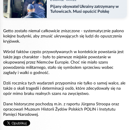
Pijany obywatel Ukrainy zatrzymany w
Tułowicach. Musi opuścić Polskę
Getto zostało niemal całkowicie zniszczone - systematycznie palono
kolejne budynki, aby zmusić ukrywających się ludzi do opuszczenia
kryjówek.
Wśród faktów często przywoływanych w kontekście powstania jest
także jego charakter - było to pierwsze miejskie powstanie w
okupowanej przez Niemców Europie. Choć nie miało szans
powodzenia militarnego, stało się symbolem sprzeciwu wobec
zagłady i walki o godność.
Dziś rocznica tych wydarzeń przypomina nie tylko o samej walce, ale
także o skali tragedii i determinacji osób, które zdecydowały się na
opór mimo braku realnych szans na zwycięstwo.
Dane historyczne pochodzą m.in. z raportu Jürgena Stroopa oraz
opracowań Muzeum Historii Żydów Polskich POLIN i Instytutu
Pamięci Narodowej.