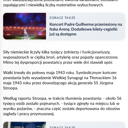
zapalającymi i niewielką liczbą materiałów wybuchowych.
ZOBACZ TAKZE
Koncert Padre Guilherme przeniesiony na
Itaka Arenę. Dodatkowe bilety-cegiełki
już są dostępne
Siły niemieckie liczyły kilka tysięcy żołnierzy i funkcjonariuszy,
wyposażonych w ciężką broń, artylerię oraz pojazdy opancerzone.
Mimo tej dysproporcji powstańcy przez wiele dni stawiali opór.
Walki trwały do połowy maja 1943 roku. Symbolicznym końcem
powstania było wysadzenie Wielkiej Synagogi na Tłomackiem 16
maja 1943 roku przez dowodzącego akcją generała SS Jürgena
Stroopa.
Według raportu Stroopa, w trakcie tłumienia powstania: - około 56
tysięcy osób zostało pojmanych, - tysiące zginęły na miejscu lub w
wyniku pożarów, - znaczna część została deportowana do obozów
zagłady i pracy przymusowej.
ZOBACZ TAKZE