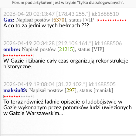
Forum pod artykułem jest w trybie "tylko dla zalogowanych".
2026-04-20 02:13:47 [178.43.255.*] id:1688510
Gaz
:
Napisał postów [
6370
], status [VIP]
A co to za jedni w tych hełmach ???
2026-04-19 20:34:28 [212.106.161.*] id:1688506
ombre
:
Napisał postów [
21215
], status [VIP]
W Gazie i Libanie cały czas organizują rekonstrukcje
historyczne.
2026-04-19 19:08:04 [31.22.102.*] id:1688505
maksiu89
:
Napisał postów [
297
], status [maniak]
To teraz również ładnie opiszcie o ludobójstwie w
Gazie wykonanym przez potomków ludzi uwięzionych
w Gatcie Warszawskim...