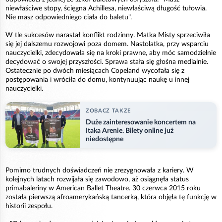
niewłaściwe stopy, ścięgna Achillesa, niewłaściwą długość tułowia.
Nie masz odpowiedniego ciała do baletu".
W tle sukcesów narastał konflikt rodzinny. Matka Misty sprzeciwiła
się jej dalszemu rozwojowi poza domem. Nastolatka, przy wsparciu
nauczycielki, zdecydowała się na kroki prawne, aby móc samodzielnie
decydować o swojej przyszłości. Sprawa stała się głośna medialnie.
Ostatecznie po dwóch miesiącach Copeland wycofała się z
postępowania i wróciła do domu, kontynuując naukę u innej
nauczycielki.
ZOBACZ TAKZE
Duże zainteresowanie koncertem na
Itaka Arenie. Bilety online już
niedostępne
Pomimo trudnych doświadczeń nie zrezygnowała z kariery. W
kolejnych latach rozwijała się zawodowo, aż osiągnęła status
primabaleriny w American Ballet Theatre. 30 czerwca 2015 roku
została pierwszą afroamerykańską tancerką, która objęła tę funkcję w
historii zespołu.