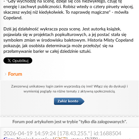
- "Gdy wychodzę na scenę, dzieje się coś niezwykłego, czuję tę
energię i zachwyt publiczności. Robisz wtedy o cztery piruety więcej,
skaczesz wyżej niż kiedykolwiek. To naprawdę magiczne" - mówiła
Copeland.
Dziś jej działalność wykracza poza scenę. Jest autorką książek,
pojawiała się w projektach popkulturowych, a jej postać stała się
symbolem zmian w środowisku baletowym. Historia Misty Copeland
pokazuje, jak osobista determinacja może przełożyć się na
przełamywanie barier w całej dziedzinie sztuki.
Forum
Zarezerwuj unikatowy login zanim wyprzedzą cię inni! Włącz się do dyskusji i
wymieniaj poglądy na różne tematy z aktywną społecznością.
Forum pod artykułem jest w trybie "tylko dla zalogowanych".
2026-04-19 14:59:24 [178.43.255.*] id:1688504