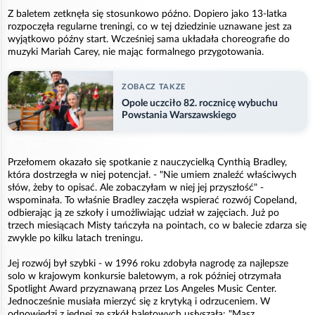
Z baletem zetknęła się stosunkowo późno. Dopiero jako 13-latka
rozpoczęła regularne treningi, co w tej dziedzinie uznawane jest za
wyjątkowo późny start. Wcześniej sama układała choreografie do
muzyki Mariah Carey, nie mając formalnego przygotowania.
ZOBACZ TAKZE
Opole uczciło 82. rocznicę wybuchu
Powstania Warszawskiego
Przełomem okazało się spotkanie z nauczycielką Cynthią Bradley,
która dostrzegła w niej potencjał. - "Nie umiem znaleźć właściwych
słów, żeby to opisać. Ale zobaczyłam w niej jej przyszłość" -
wspominała. To właśnie Bradley zaczęła wspierać rozwój Copeland,
odbierając ją ze szkoły i umożliwiając udział w zajęciach. Już po
trzech miesiącach Misty tańczyła na pointach, co w balecie zdarza się
zwykle po kilku latach treningu.
Jej rozwój był szybki - w 1996 roku zdobyła nagrodę za najlepsze
solo w krajowym konkursie baletowym, a rok później otrzymała
Spotlight Award przyznawaną przez Los Angeles Music Center.
Jednocześnie musiała mierzyć się z krytyką i odrzuceniem. W
odpowiedzi z jednej ze szkół baletowych usłyszała: "Masz