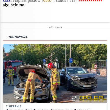
Gaz
:
Napisał postów [
6367
], status [VIP]
al;e ściema.
reklama
NAJNOWSZE
7 SIERPNIA