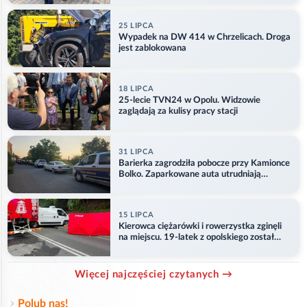
25 LIPCA
Wypadek na DW 414 w Chrzelicach. Droga
jest zablokowana
18 LIPCA
25-lecie TVN24 w Opolu. Widzowie
zaglądają za kulisy pracy stacji
31 LIPCA
Barierka zagrodziła pobocze przy Kamionce
Bolko. Zaparkowane auta utrudniają
przejazd
15 LIPCA
Kierowca ciężarówki i rowerzystka zginęli
na miejscu. 19-latek z opolskiego został
ranny
Więcej najczęściej czytanych →
Polub nas!