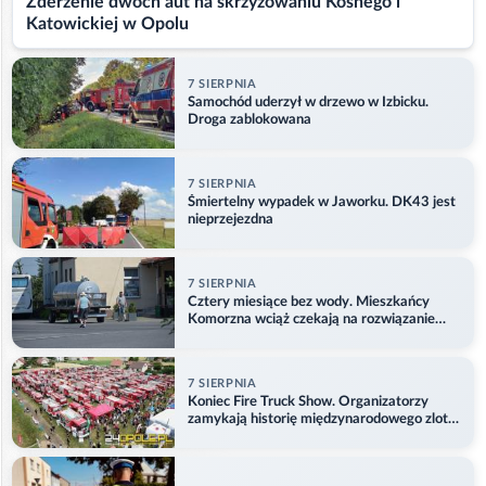
Zderzenie dwóch aut na skrzyżowaniu Kośnego i
Katowickiej w Opolu
7 SIERPNIA
Samochód uderzył w drzewo w Izbicku.
Droga zablokowana
7 SIERPNIA
Śmiertelny wypadek w Jaworku. DK43 jest
nieprzejezdna
7 SIERPNIA
Cztery miesiące bez wody. Mieszkańcy
Komorzna wciąż czekają na rozwiązanie
problemu
7 SIERPNIA
Koniec Fire Truck Show. Organizatorzy
zamykają historię międzynarodowego zlotu
w Główczycach