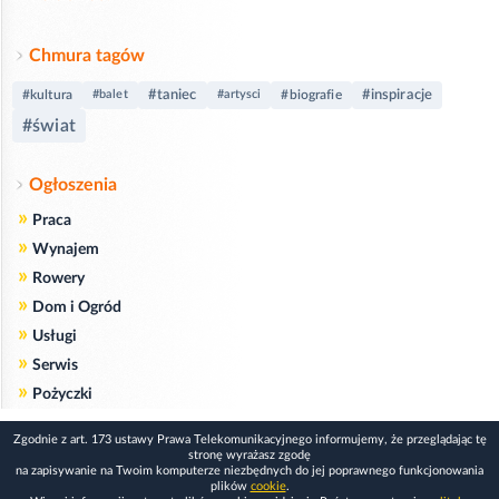
Chmura tagów
#taniec
#inspiracje
#kultura
#balet
#artysci
#biografie
#świat
Ogłoszenia
»
Praca
»
Wynajem
»
Rowery
»
Dom i Ogród
»
Usługi
»
Serwis
»
Pożyczki
Zgodnie z art. 173 ustawy Prawa Telekomunikacyjnego informujemy, że przeglądając tę
stronę wyrażasz zgodę
na zapisywanie na Twoim komputerze niezbędnych do jej poprawnego funkcjonowania
plików
cookie
.