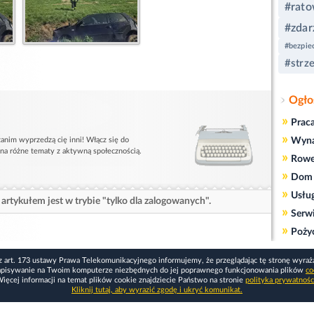
#rat
#zdar
#bezpie
#strz
Ogło
»
Prac
»
anim wyprzedzą cię inni! Włącz się do
Wyn
 na różne tematy z aktywną społecznością.
»
Rowe
»
Dom 
»
Usłu
artykułem jest w trybie "tylko dla zalogowanych".
»
Serw
»
Poży
z art. 173 ustawy Prawa Telekomunikacyjnego informujemy, że przeglądając tę stronę wyraż
apisywanie na Twoim komputerze niezbędnych do jej poprawnego funkcjonowania plików
co
ięcej informacji na temat plików cookie znajdziecie Państwo na stronie
polityka prywatnośc
Kliknij tutaj, aby wyrazić zgodę i ukryć komunikat.