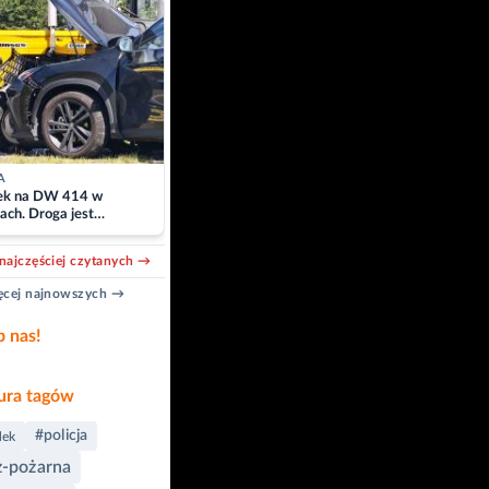
A
k na DW 414 w
ach. Droga jest
owana
najczęściej czytanych →
cej najnowszych →
b nas!
ra tagów
#policja
ek
ż-pożarna