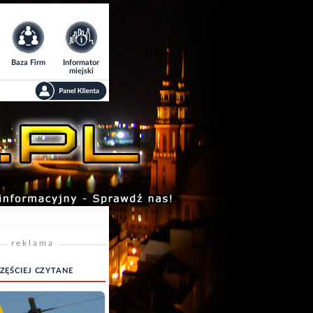
Baza Firm
Informator
miejski
reklama
ZĘŚCIEJ CZYTANE