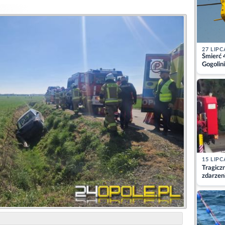
27 LIPC
Śmierć 
Gogolini
matkę
15 LIPC
Tragicz
zdarzen