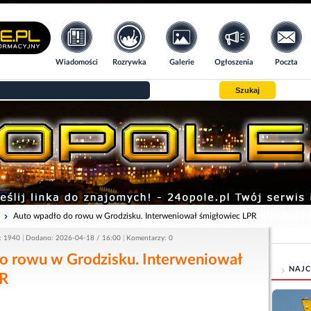
Wiadomości
Rozrywka
Galerie
Ogłoszenia
Poczta
Szukaj
i
Auto wpadło do rowu w Grodzisku. Interweniował śmigłowiec LPR
: 1940
Dodano: 2026-04-18 / 16:00
Komentarzy: 0
o rowu w Grodzisku. Interweniował
NAJC
PR