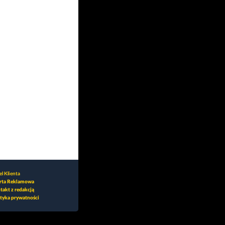
l Klienta
rta Reklamowa
takt z redakcją
ityka prywatności