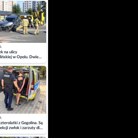
ach
A
 na ulicy
ińskiej w Opolu. Dwie
 szpitalu
A
zterolatki z Gogolina. Są
ekcji zwłok i zarzuty dla