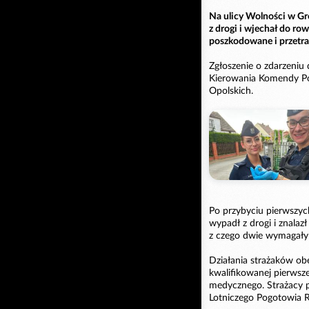
Na ulicy Wolności w G
z drogi i wjechał do ro
poszkodowane i przetra
Zgłoszenie o zdarzeni
Kierowania Komendy Po
Opolskich.
Po przybyciu pierwszy
wypadł z drogi i znala
z czego dwie wymagał
Działania strażaków obe
kwalifikowanej pierwsz
medycznego. Strażacy 
Lotniczego Pogotowia 