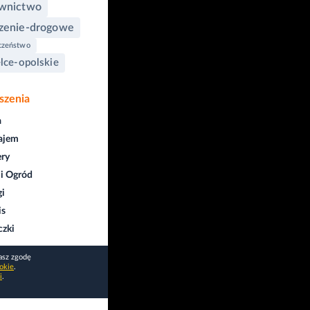
ownictwo
zenie-drogowe
czeństwo
elce-opolskie
szenia
a
ajem
ry
i Ogród
gi
is
czki
asz zgodę
okie
.
i
.