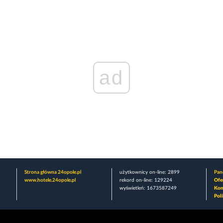
ad
Strona główna 24opole.pl
użytkownicy on-line: 2899
Pane
www.hotele.24opole.pl
rekord on-line: 129224
Ofe
wyświetleń: 1673587249
Kon
Pol