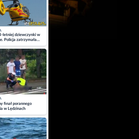
A
4-letniej dziewczynki w
e. Policja zatrzymała
A
ny finał porannego
ia w Lędzinach