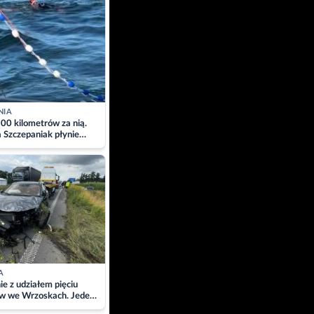
NIA
00 kilometrów za nią.
a Szczepaniak płynie
łtyk dla Piotra.
zacja
A
ie z udziałem pięciu
w we Wrzoskach. Jeden
wców zabrany w