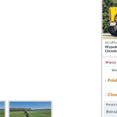
25 LIPC
Wypade
Chrzelic
zablok
Więcej 
Wię
Polu
Chmu
#wypad
#stra