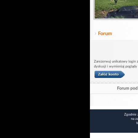
Forum
Zarezerwuj unikatowy login z
dyskusji i wymieniaj poglądy
Forum pod 
Zgodnie 
na z
W