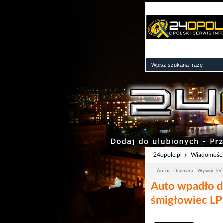
24opole.pl
Wiadomośc
Autor: Dagmara
Wyświetleń
Auto wpadło d
śmigłowiec L