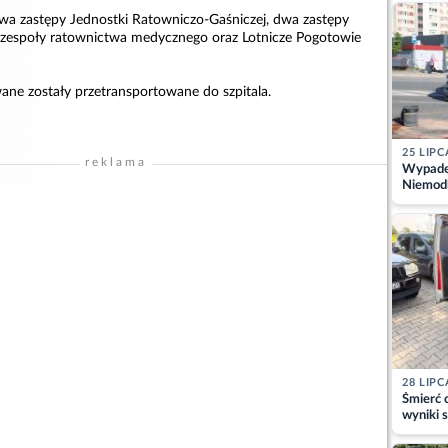
kajdank
dwa zastępy Jednostki Ratowniczo-Gaśniczej, dwa zastępy
, zespoły ratownictwa medycznego oraz Lotnicze Pogotowie
ne zostały przetransportowane do szpitala.
25 LIPC
reklama
Wypadek
Niemodl
osoby w
28 LIPC
Śmierć c
wyniki s
matki