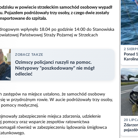
rodzisku w powiecie strzeleckim samochód osobowy wypadł
wu. Pojazdem podróżowały trzy osoby, z czego dwie zostały
nsportowane do szpitala.
u drogowym wpłynęło 18.04 po godzinie 14:00 do Stanowiska
wiatowej Państwowej Straży Pożarnej w Strzelcach
2 SIERP
Ponad 1
ZOBACZ TAKZE
Karolin
Ozimscy policjanci ruszyli na pomoc.
przez Ba
Nietypowy "poszkodowany" nie mógł
Aktuali
odlecieć
ch zastępów na miejsce ustalono, że samochód osobowy
zł się w przydrożnym rowie. W aucie podróżowały trzy osoby,
y pomocy medycznej.
jmowały zabezpieczenie miejsca zdarzenia, udzielenie
20 LIPC
ej pomocy oraz wsparcie zespołów ratownictwa
Zdarzen
pomagali również w zabezpieczeniu lądowania śmigłowca
pojazdó
Ratunkowego.
z kiero