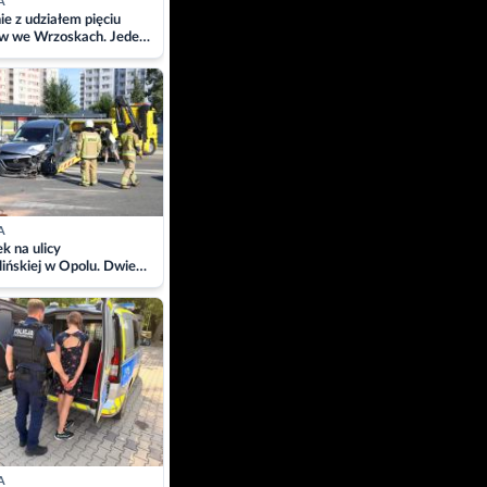
A
ie z udziałem pięciu
w we Wrzoskach. Jeden
wców zabrany w
ach
A
 na ulicy
ińskiej w Opolu. Dwie
 szpitalu
A