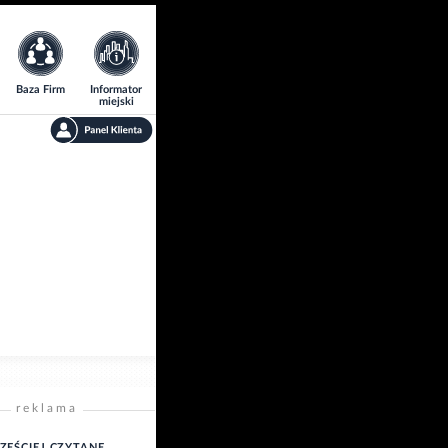
Baza Firm
Informator
miejski
reklama
ZĘŚCIEJ CZYTANE