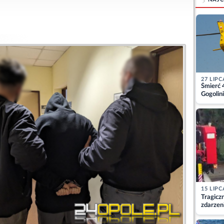
27 LIPC
Śmierć 
Gogolini
matkę
15 LIPC
Tragicz
zdarzen