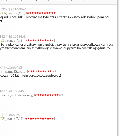
.206.*] id:1688470
4866
], status [VIP]
rej roku odsiadki ukrywac sie tyle czasu. teraz za kazdy rok zwloki pominni
yc
182.*] id:1688468
503
], status [VIP]
 były okoliczności zatrzymania gościa , czy to nie jakaś przypadkowa kontrola
ym zachowaniem, tak z "babskiej" ciekawości pytam bo coś tak oględnie to
7.*] id:1688463
57
], status [Szycha]
cowali 26 lat....jeju bardzo szczegółowo :)
183.*] id:1688461
, status [zrobił/a karierę]
.*] id:1688460
503
], status [VIP]