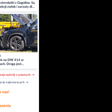
zterolatki z Gogolina. Są
ekcji zwłok i zarzuty dla
A
k na DW 414 w
ach. Droga jest
owana
najczęściej czytanych →
cej najnowszych →
b nas!
szenia