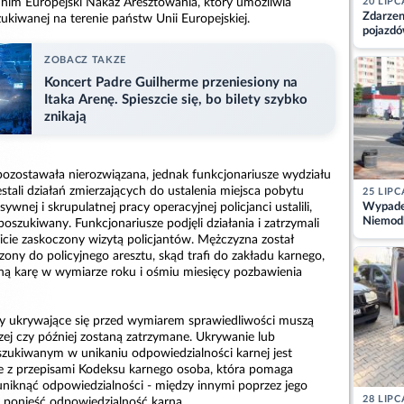
20 LIPC
a nim Europejski Nakaz Aresztowania, który umożliwia
Zdarzen
kiwanej na terenie państw Unii Europejskiej.
pojazdó
z kiero
kajdank
ZOBACZ TAKZE
Koncert Padre Guilherme przeniesiony na
Itaka Arenę. Spieszcie się, bo bilety szybko
znikają
 pozostawała nierozwiązana, jednak funkcjonariusze wydziału
stali działań zmierzających do ustalenia miejsca pobytu
25 LIPC
ywnej i skrupulatnej pracy operacyjnej policjanci ustalili,
Wypadek
Niemodl
szukiwany. Funkcjonariusze podjęli działania i zatrzymali
osoby w
icie zaskoczony wizytą policjantów. Mężczyzna został
ony do policyjnego aresztu, skąd trafi do zakładu karnego,
ną karę w wymiarze roku i ośmiu miesięcy pozbawienia
y ukrywające się przed wymiarem sprawiedliwości muszą
ędzej czy później zostaną zatrzymane. Ukrywanie lub
ukiwanym w unikaniu odpowiedzialności karnej jest
e z przepisami Kodeksu karnego osoba, która pomaga
niknąć odpowiedzialności - między innymi poprzez jego
28 LIPC
 ponieść odpowiedzialność karną.