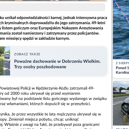
ku unikał odpowiedzialności karnej, jednak intensywna praca
ich kryminalnych doprowadziła do jego zatrzymania. 49-letni
 listem gończym oraz Europejskim Nakazem Aresztowania
łamania został namierzony i zatrzymany przez policjantów.
osiem miesięcy spędzi w zakładzie karnym.
ZOBACZ TAKZE
Poważne dachowanie w Dobrzeniu Wielkim.
2 SIERP
Trzy osoby poszkodowane
Ponad 1
Karolin
przez Ba
Aktuali
owiatowej Policji w Kędzierzynie-Koźlu zatrzymali 49-
óry od 2000 roku ukrywał się przed wymiarem
kiwany był na podstawie listu gończego wydanego w związku
oraz włamaniami, których dopuścił się w przeszłości.
ynika, że przez wszystkie te lata mężczyzna ukrywał się w
py. Zmieniał miejsca pobytu, chcąc uniknąć
j. Właśnie z uwagi na fakt, że przebywał poza granicami