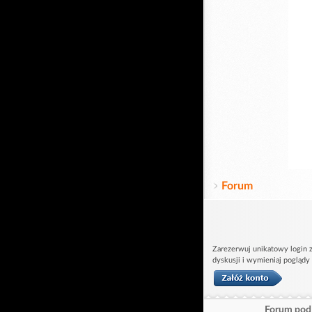
Forum
Zarezerwuj unikatowy login z
dyskusji i wymieniaj poglądy
Forum pod 