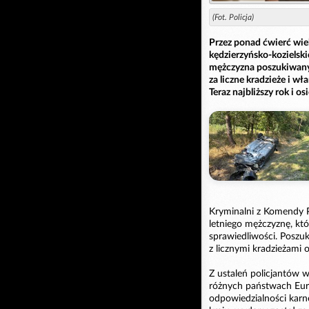
(Fot. Policja)
Przez ponad ćwierć wie
kędzierzyńsko-kozielsk
mężczyzna poszukiwany
za liczne kradzieże i w
Teraz najbliższy rok i 
Kryminalni z Komendy P
letniego mężczyznę, kt
sprawiedliwości. Poszu
z licznymi kradzieżami 
Z ustaleń policjantów w
różnych państwach Euro
odpowiedzialności karne