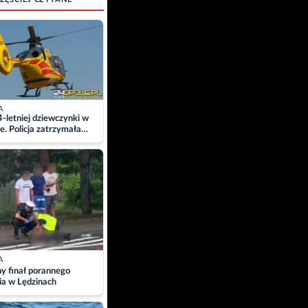
A
4-letniej dziewczynki w
e. Policja zatrzymała
A
ny finał porannego
ia w Lędzinach