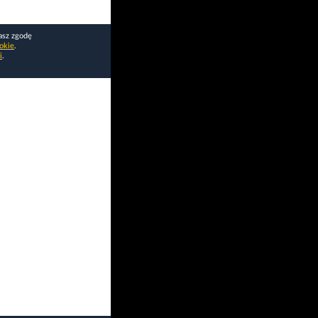
asz zgodę
okie
.
i
.