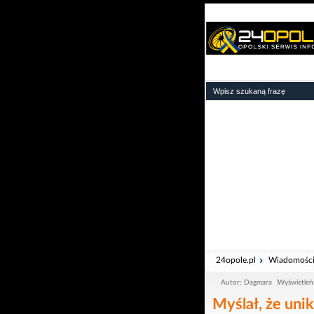
24opole.pl
Wiadomośc
Autor: Dagmara
Wyświetleń
Myślał, że uni