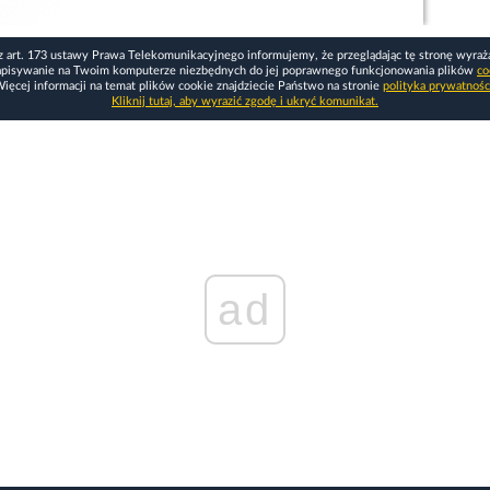
z art. 173 ustawy Prawa Telekomunikacyjnego informujemy, że przeglądając tę stronę wyraż
apisywanie na Twoim komputerze niezbędnych do jej poprawnego funkcjonowania plików
co
ięcej informacji na temat plików cookie znajdziecie Państwo na stronie
polityka prywatnośc
Kliknij tutaj, aby wyrazić zgodę i ukryć komunikat.
ad