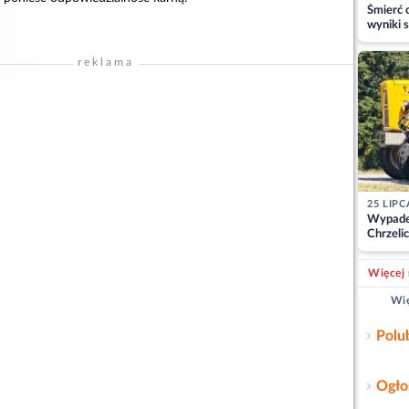
Śmierć c
wyniki s
matki
reklama
25 LIPC
Wypade
Chrzelic
zablok
Więcej 
Wię
Polu
Ogło