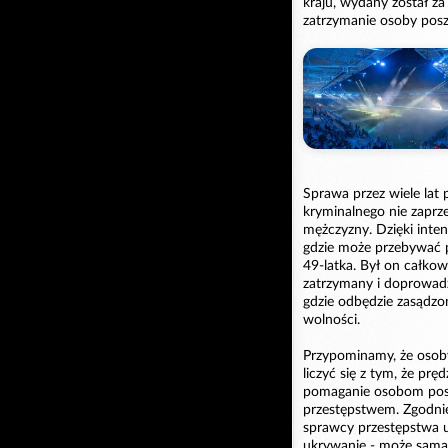
kraju, wydany został z
zatrzymanie osoby poszu
Sprawa przez wiele lat
kryminalnego nie zaprze
mężczyzny. Dzięki intens
gdzie może przebywać po
49-latka. Był on całkow
zatrzymany i doprowadz
gdzie odbędzie zasądzo
wolności.
Przypominamy, że osob
liczyć się z tym, że pr
pomaganie osobom posz
przestępstwem. Zgodni
sprawcy przestępstwa u
ukrywanie - może sama