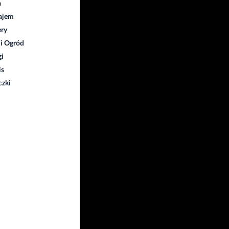
a
ajem
ry
i Ogród
gi
is
czki