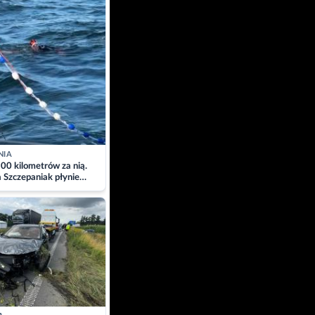
NIA
00 kilometrów za nią.
a Szczepaniak płynie
łtyk dla Piotra.
zacja