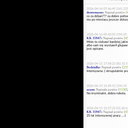
2026-04-16 07:46:49 [165.225
dontomasso
:
Napisał postów [
co za dzban??? za dobre polto
mu po miesiacu jeszcze doloz
2026-04-16 05:42:05 [194.29.
KK 35947
:
Napisał postów [
4
Mnie to ciekawi bardziej jakie
albo sam się wystawił głupaw
jest opisane.
2026-04-15 17:58:23 [83.10.5
Bodziulla
:
Napisał postów [
23
Intensywna :) skrupulatnie pra
2026-04-15 15:49:53 [194.29.
azam
:
Napisała postów [
1130
]
No kryminalni, dobra robota.
2026-04-15 12:57:23 [31.60.6
KK 35947
:
Napisał postów [
4
25 lat intensywnej pracy....:)