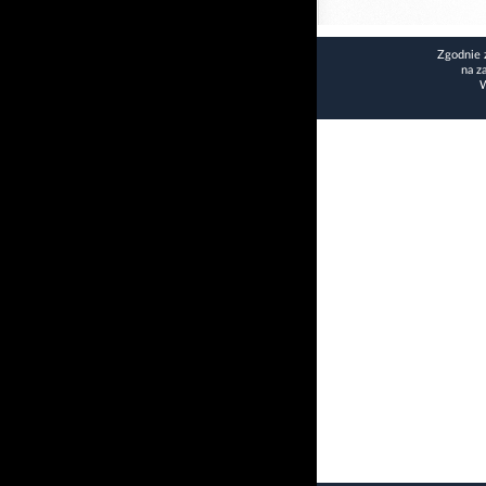
Zgodnie 
na z
W