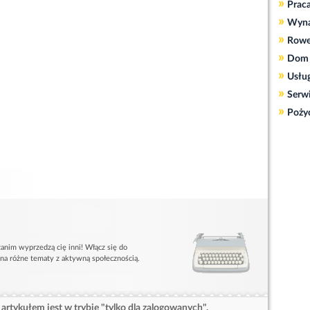
»
Prac
»
Wyn
»
Rowe
»
Dom 
»
Usłu
»
Serw
»
Poży
anim wyprzedzą cię inni! Włącz się do
 na różne tematy z aktywną społecznością.
artykułem jest w trybie "tylko dla zalogowanych".