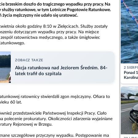
ie brzeskim doszło do tragicznego wypadku przy pracy. Na
y służby ratunkowe, w tym Lotnicze Pogotowie Ratunkowe.
 życia mężczyzny nie udało się uratować.
wietnia około godziny 8:10 w Zielęcicach. Służby zostały
szeniu dotyczącym wypadku przy pracy. Na miejsce
z zespół ratownictwa medycznego, a także śmigłowiec
Ratunkowego.
ZOBACZ TAKZE
Akcja ratunkowa nad Jeziorem Średnim. 84-
2 SIERP
Ponad 1
latek trafił do szpitala
Karolin
przez Ba
Aktuali
atunkowej ratownicy stwierdzili zgon mężczyzny. Ofiara to
ieku 60 lat.
wnież przedstawiciele Państwowej Inspekcji Pracy. Ciało
a polecenie prokuratury. Okoliczności zdarzenia wyjaśniane
ratury Rejonowej w Brzegu.
znane szczegółowe przyczyny wypadku. Postępowanie ma