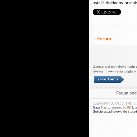
ustalić dokładny przebi
Forum
Zarezerwuj unikatowy login z
dyskusji i wymieniaj poglądy
Forum pod 
2026-04-04 00:09:15 [178.43.
Gaz
:
Napisał postów [
6367
], 
Gościu wpadł głową do studni