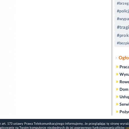
#brzeg
#polic
#wypa
#trag
#prok
#bezpi
Ogło
»
Prac
»
Wyn
»
Rowe
»
Dom 
»
Usłu
»
Serw
»
Poży
z art. 173 ustawy Prawa Telekomunikacyjnego informujemy, że przeglądając tę stronę wyraż
apisywanie na Twoim komputerze niezbędnych do jej poprawnego funkcjonowania plików
co