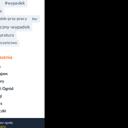
#wypadek
ja
dek-przy-pracy
#lpr
iczny-wypadek
uratura
eczeństwo
szenia
a
ajem
ry
i Ogród
gi
is
czki
asz zgodę
okie
.