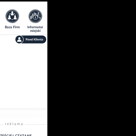
Baza Firm
Informator
miejski
reklama
ZĘŚCIEJ CZYTANE