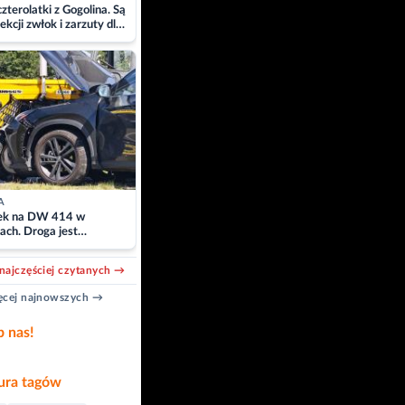
zterolatki z Gogolina. Są
ekcji zwłok i zarzuty dla
A
k na DW 414 w
ach. Droga jest
owana
najczęściej czytanych →
cej najnowszych →
b nas!
ra tagów