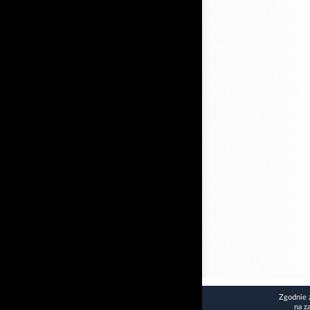
Zgodnie 
na z