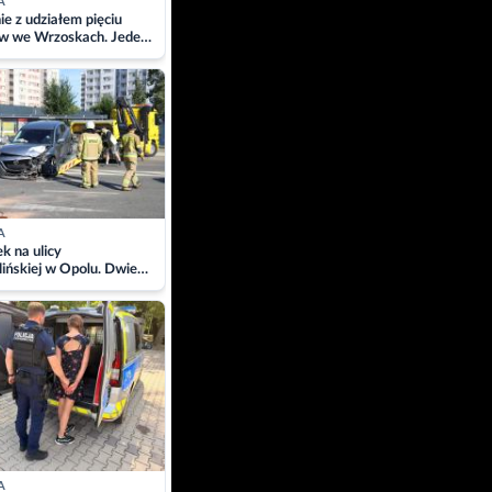
A
ie z udziałem pięciu
w we Wrzoskach. Jeden
wców zabrany w
ach
A
 na ulicy
ińskiej w Opolu. Dwie
 szpitalu
A