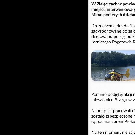
W Zielęcicach w powiec
miejscu interweniował
Mimo podjętych działań
Do zdarzenia doszło 1 k
zadysponowane po zgło
skierowano policję ora
Lotniczego Pogotowia 
Pomimo podjętej akcji r
mieszkaniec Brzegu w w
Na miejscu pracowali ró
zostało zabezpieczone n
są pod nadzorem Proku
Na ten moment nie są 