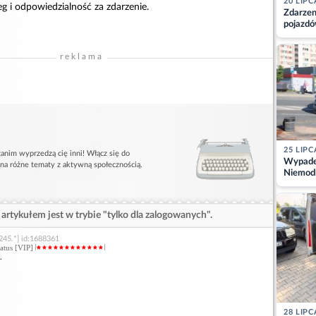
20 LIPC
eg i odpowiedzialność za zdarzenie.
Zdarzen
pojazdó
z kiero
kajdank
reklama
25 LIPC
anim wyprzedzą cię inni! Włącz się do
Wypadek
 na różne tematy z aktywną społecznością.
Niemodl
osoby w
artykułem jest w trybie "tylko dla zalogowanych".
245.*] id:1688361
status [VIP]
.
28 LIPC