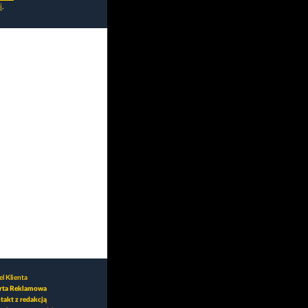
i
.
l Klienta
rta Reklamowa
takt z redakcją