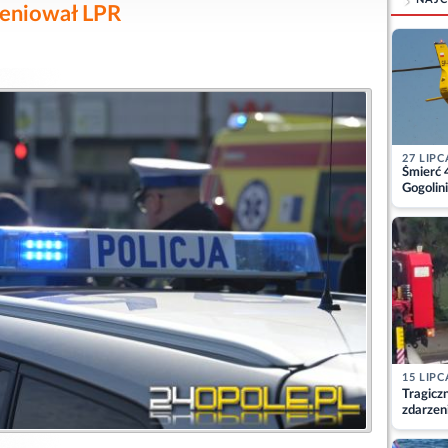
weniował LPR
27 LIPC
Śmierć 
Gogolini
matkę
15 LIPC
Tragicz
zdarzen