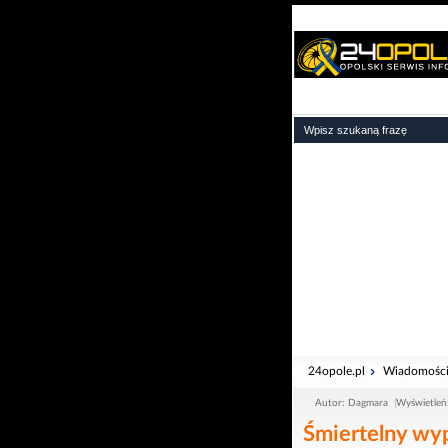
24opole.pl
Wiadomośc
Autor: Dagmara
Wyświetleń
Śmiertelny wyp