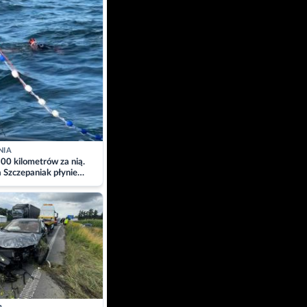
NIA
00 kilometrów za nią.
a Szczepaniak płynie
łtyk dla Piotra.
zacja