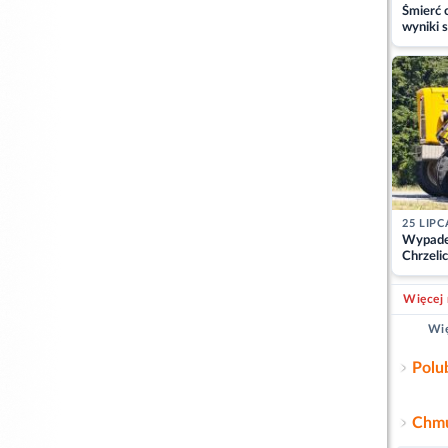
Śmierć c
wyniki s
matki
25 LIPC
Wypade
Chrzelic
zablok
Więcej 
Wię
Polu
Chmu