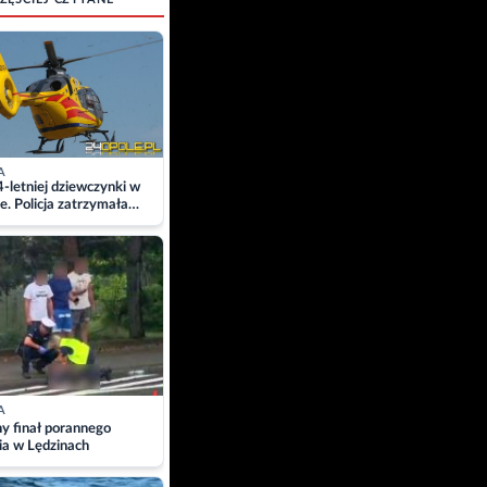
A
4-letniej dziewczynki w
e. Policja zatrzymała
A
ny finał porannego
ia w Lędzinach