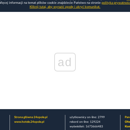
ięcej informacji na temat plików cookie znajdziecie Państwo na stronie
polityka prywatnośc
Kliknij tutaj, aby wyrazić zgodę i ukryć komunikat.
ad
Strona główna 24opole.pl
użytkownicy on-line: 2799
Pane
www.hotele.24opole.pl
rekord on-line: 129224
Ofe
wyświetleń: 1673666483
Kon