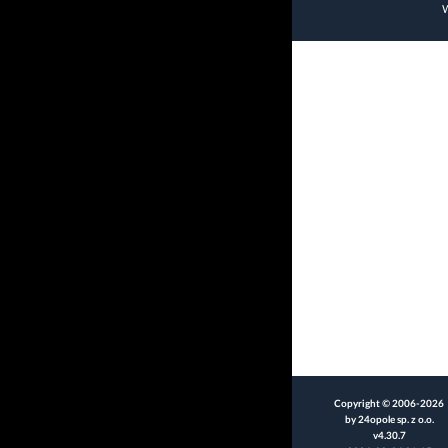
W
Copyright © 2006-2026
by 24opole sp. z o.o.
v4.30.7